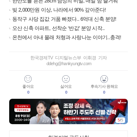
한반도를 흔든 28cm 남성의 비밀, 매일 밤 즐거워
빚 2,000만원 이상, 나라에서 90% 갚아준다!
동작구 사당 집값 거품 빠졌다.. 6억대 신축 분양!
오산 신축 아파트, 선착순 ‘반값’ 분양 시작..
온천에서 아내 몰래 처형과 사랑나눈 이야기..충격!
한국경제TV 디지털뉴스부 이휘경 기자
ddehg@hankyungtv.com
좋아요
싫어요
후속기사 원해요
0
0
0
5
/
5