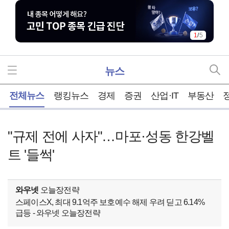
1
/
5
뉴스
홈
전체뉴스
랭킹뉴스
경제
증권
산업·IT
부동산
"규제 전에 사자"…마포·성동 한강벨
트 '들썩'
와우넷
오늘장전략
스페이스X, 최대 9.1억주 보호예수 해제 우려 딛고 6.14%
급등 - 와우넷 오늘장전략