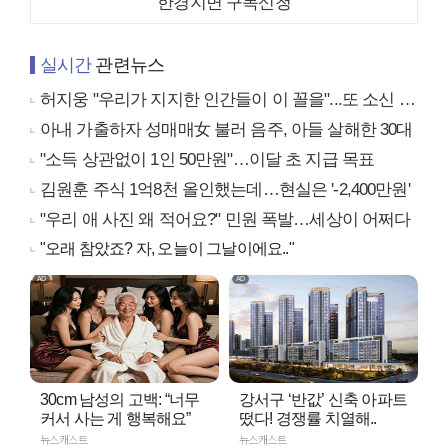
한경지면 구독신청
실시간
관련뉴스
허지웅 "우리가 지지한 인간들이 이 꼴을"...또 소신 발언
아내 가출하자 성매매女 불러 음주, 아들 살해한 30대
"소득 상관없이 1인 50만원"…이달 초 지급 목표
김원훈 주식 1억8천 올인했는데…현실은 '-2,400만원'
"우리 애 사진 왜 적어요?" 민원 폭발…세상이 어쩌다
"오래 참았죠? 자, 오늘이 그날이에요.."
30cm 남성의 고백: “너무
강서구 ‘반값’ 신축 아파트
커서 사는 게 행복해요”
떴다! 경쟁률 치열해..
뉴스캐스트
뉴스캐스트