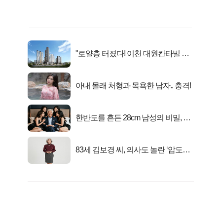
"로얄층 터졌다! 이천 대원칸타빌 잔
여세대 긴급 공개"
아내 몰래 처형과 목욕한 남자.. 충격!
한반도를 흔든 28cm 남성의 비밀, 매
일 밤 즐거워
83세 김보경 씨, 의사도 놀란 ‘압도적
피지컬’