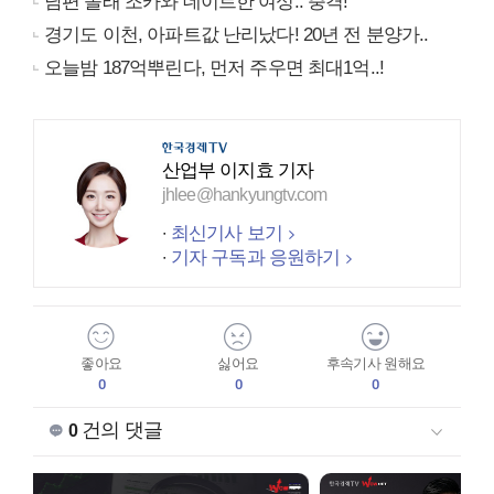
남편 몰래 조카와 데이트한 여성.. 충격!
경기도 이천, 아파트값 난리났다! 20년 전 분양가..
오늘밤 187억뿌린다, 먼저 주우면 최대1억..!
산업부 이지효 기자
jhlee@hankyungtv.com
최신기사 보기
기자 구독과 응원하기
좋아요
싫어요
후속기사 원해요
0
0
0
건의 댓글
0