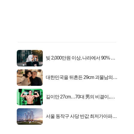
빚 2,000만원 이상, 나라에서 90% 갚
아준다!
대한민국을 뒤흔든 29cm 괴물남의
진실
길이만 27cm…70대 男의 비결이..충
격!
서울 동작구 사당 반값 최저가아파트
마지막...