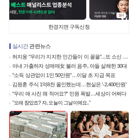
3
/
4
한경지면 구독신청
실시간
관련뉴스
허지웅 "우리가 지지한 인간들이 이 꼴을"...또 소신 발언
아내 가출하자 성매매女 불러 음주, 아들 살해한 30대
"소득 상관없이 1인 50만원"…이달 초 지급 목표
김원훈 주식 1억8천 올인했는데…현실은 '-2,400만원'
"우리 애 사진 왜 적어요?" 민원 폭발…세상이 어쩌다
"오래 참았죠? 자, 오늘이 그날이에요.."