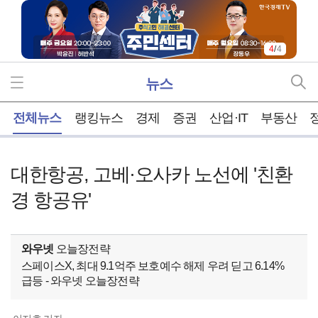
4
/
4
뉴스
홈
전체뉴스
랭킹뉴스
경제
증권
산업·IT
부동산
대한항공, 고베·오사카 노선에 '친환
경 항공유'
와우넷
오늘장전략
스페이스X, 최대 9.1억주 보호예수 해제 우려 딛고 6.14%
급등 - 와우넷 오늘장전략