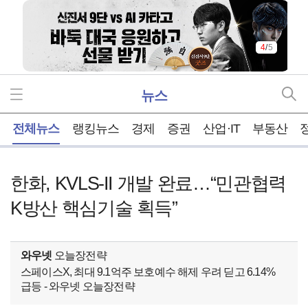
4
/
5
뉴스
홈
전체뉴스
랭킹뉴스
경제
증권
산업·IT
부동산
한화, KVLS-II 개발 완료…“민관협력
K방산 핵심기술 획득”
와우넷
오늘장전략
스페이스X, 최대 9.1억주 보호예수 해제 우려 딛고 6.14%
급등 - 와우넷 오늘장전략