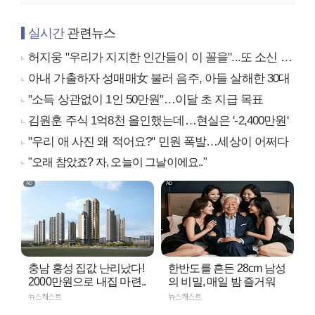
실시간
관련뉴스
허지웅 "우리가 지지한 인간들이 이 꼴을"...또 소신 발언
아내 가출하자 성매매女 불러 음주, 아들 살해한 30대
"소득 상관없이 1인 50만원"…이달 초 지급 목표
김원훈 주식 1억8천 올인했는데…현실은 '-2,400만원'
"우리 애 사진 왜 적어요?" 민원 폭발…세상이 어쩌다
"오래 참았죠? 자, 오늘이 그날이에요.."
충남 홍성 집값 난리났다!
한반도를 흔든 28cm 남성
2000만원으로 내집 마련..
의 비밀, 매일 밤 즐거워
뉴스캐스트
뉴스캐스트