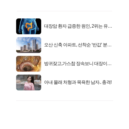
대장암 환자 급증한 원인, 2위는 유산
균 1위는OO..
오산 신축 아파트, 선착순 ‘반값’ 분양
시작..
방귀잦고,가스참 장속보니 대장이아
니라..
아내 몰래 처형과 목욕한 남자.. 충격!