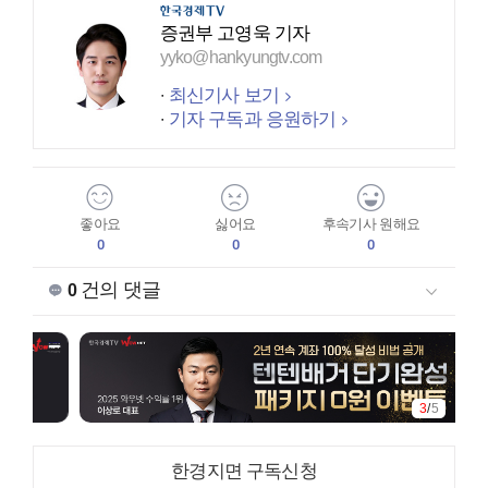
증권부 고영욱 기자
yyko@hankyungtv.com
최신기사 보기
기자 구독과 응원하기
좋아요
싫어요
후속기사 원해요
0
0
0
건의 댓글
0
3
/
5
한경지면 구독신청