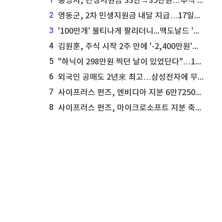
통영시, 민생지원금 33만→35만원…추석 전 푼다
2
영동군, 2차 민생지원금 내달 지급…17일부터 신청 접수
3
'100만개' 불티나게 팔리더니...맥도날드 '충주찰옥수수버거' 돌연 판매 종료
4
김원훈, 주식 시작 2주 만에 '-2,400만원'…"차 한 대 값 날렸다"
5
"하닉이 298만원 찍던 날이 있었단다"…100만 클릭 '전래동화' 정체
6
외국인 공매도 2년來 최고…삼성전자에 무슨일이 [B급기자의 B급리포트]
7
사이프러스 펀즈, 엔비디아 지분 6만7250주 매각
8
사이프러스 펀즈, 마이크로소프트 지분 축소...3만3천 주 매각