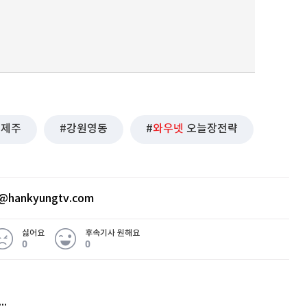
제주
강원영동
와우넷
오늘장전략
@hankyungtv.com
싫어요
후속기사 원해요
0
0
허지웅 "우리가 지지한 인간들이 이 꼴을"...또 소신 발언