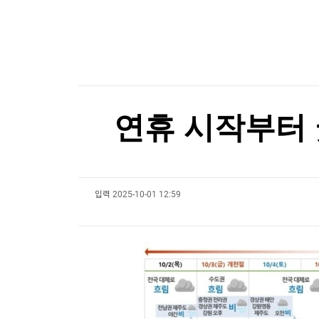
한국경제TV
뉴스홈
SK하이닉스, 中공장 지분 매각 저울질…4조원대
머니팜 모닝라이브
증권
굿모닝 작전
금융
오늘장 뭐사지?
부동산
[오후5시] 뉴스플러스
사회
온로드 (ON ROAD) 인사이트
글로벌경제
연휴 시작부터 
랭킹뉴스
입력
2025-10-01 12:59
미네르바아카데미
증권 데이터
스페셜강의
특징주 뉴스
투자/재테크
매매신호 (랭킹100
부동산/세무
투자분석
산업
국내증시
[모집-3기-] 돈버는 트레이딩 투자 북클럽
환율