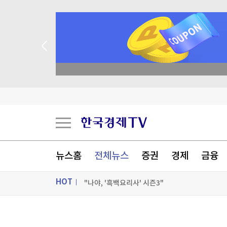
종목 무료 정밀 진단
SK하이닉스, 中공장 지분 매각 저울질…4조원대
'트럼프 충성파' 美법무 대행꼬리 떼…상원 인준
영국왕도 '백인 영국인' 아니다?…극우당 '인종분
"SK하이닉스, 중국 충칭 패키징공장 지분매각 등
뉴스홈
전체뉴스
증권
경제
금융
[포토+] 박정민, '멋짐 가득한 모습~'
HOT
"나야, '흑백요리사' 시즌3"
[온에어] ETF 골든타임
ON AIR
뉴스
SK하이닉스, 中공장 지분 매각 저울질…4조원대