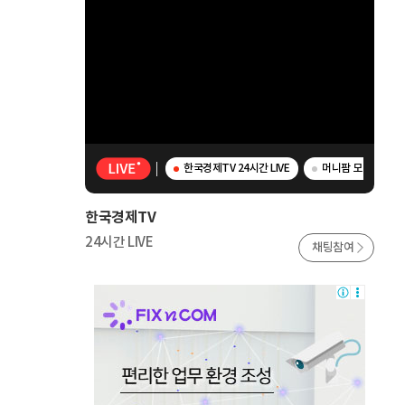
한국경제TV 24시간 LIVE
머니팜 모닝라이브 
한국경제TV
24시간 LIVE
채팅참여