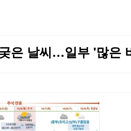
TV홈
무료방송
전체뉴스
 거래 가능성
증권
파트너스
경제
종목핫라인
추천 상
산업
경제
오늘의 
정치
생활경제
수익후기
국제
기업·CEO
이벤트
칼럼·연재
궂은 날씨…일부 '많은 비
특집방송
전체 프로그램
채널/편성
지역별채널
)
편성표