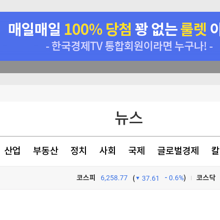
 거래 가능성
 가까스로 가결
뉴스
류' 논란
 검토"
산업
부동산
정치
사회
국제
글로벌경제
칼
코스피
6,258.77
0.6%
)
코스닥
(
37.61
TV프로그램
와우
 거래 가능성