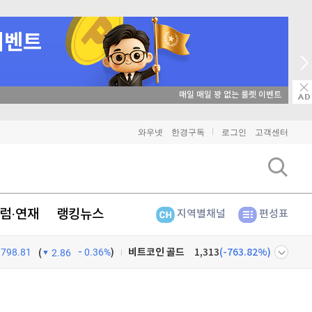
비트코인
매일 매일 꽝 없는 룰렛 이벤트
91,328,000
(
-0.02%
)
이더리움
2,692,000
(
0%
)
와우넷
한경구독
로그인
고객센터
리플
1,456
(
0.83%
)
비트코인 캐시
305,400
(
1.03%
)
럼·연재
랭킹뉴스
지역별채널
편성표
이오스
896
(
-0.45%
)
798.81
0.36%
)
비트코인 골드
1,313
(
-763.82%
)
(
2.86
퀀텀
925
(
0.98%
)
넷
주식창