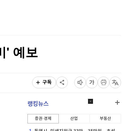
이더리움 클래식
9,185
(
0.66%
)
홈
AI추천
비트코인
91,328,000
(
-0.02%
)
품
마켓이슈
특징주
이벤트
' 예보
구독
랭킹뉴스
증권·경제
산업
부동산
1