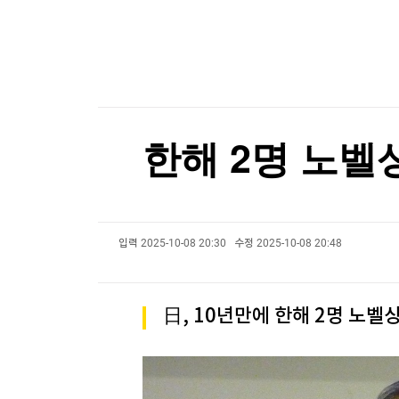
한국경제TV
뉴스홈
불가리아 영공 침범한 드론 폭발…우크라 모델 추
머니팜 모닝라이브
증권
굿모닝 작전
금융
오늘장 뭐사지?
부동산
[오후5시] 뉴스플러스
사회
온로드 (ON ROAD) 인사이트
글로벌경제
한해 2명 노벨상
랭킹뉴스
입력
2025-10-08 20:30
수정
2025-10-08 20:48
미네르바아카데미
증권 데이터
스페셜강의
특징주 뉴스
日, 10년만에 한해 2명 노벨상
투자/재테크
매매신호 (랭킹100
부동산/세무
투자분석
산업
국내증시
[모집-3기-] 돈버는 트레이딩 투자 북클럽
환율