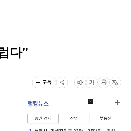
이더리움 클래식
9,200
(
0.11%
)
홈
AI추천
비트코인
91,457,000
(
-0.06%
)
품
마켓이슈
특징주
이벤트
럽다"
구독
랭킹뉴스
증권·경제
산업
부동산
1