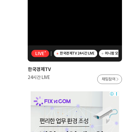
한국경제TV 24시간 LIVE
머니팜 모닝라이브 
한국경제TV
24시간 LIVE
채팅참여