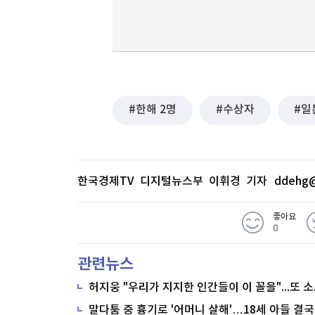
한해 2명
수상자
일
한국경제TV 디지털뉴스부 이휘경 기자
ddehg@
좋아요
0
관련뉴스
말다툼 중 흉기로 '어머니 살해'…18세 아들 결국