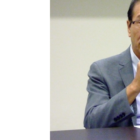
[할인50%] 한·미 투자 올인원 클래스
해외증시