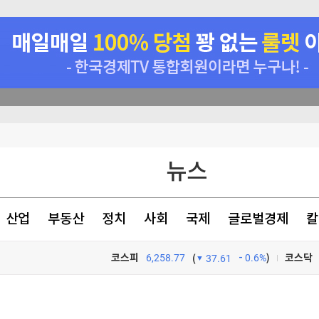
정
뉴스
천 점심메뉴
산업
부동산
정치
사회
국제
글로벌경제
칼
코스피
6,258.77
0.6%
)
코스닥
(
37.61
TV프로그램
와우
정