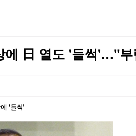
TV홈
무료방송
전체뉴스
정
증권
파트너스
경제
종목핫라인
추천 상
산업
경제
오늘의 
정치
생활경제
수익후기
국제
기업·CEO
이벤트
칼럼·연재
에 日 열도 '들썩'…"부
특집방송
전체 프로그램
채널/편성
지역별채널
에 '들썩'
)
편성표