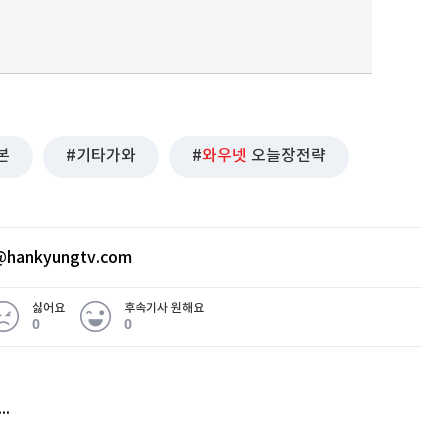
본
기타가와
와우넷
오늘장전략
hankyungtv.com
싫어요
후속기사 원해요
0
0
허지웅 "우리가 지지한 인간들이 이 꼴을"...또 소신 발언