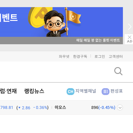
매일 매일 꽝 없는 룰렛 이벤트
비트코인
91,457,000
(
-0.06%
)
이더리움
2,701,000
(
-0.07%
)
와우넷
한경구독
로그인
고객센터
리플
1,470
(
0.2%
)
비트코인 캐시
305,700
(
-0.2%
)
럼·연재
랭킹뉴스
지역별채널
편성표
이오스
896
(
-0.45%
)
798.81
0.36%
)
(
2.86
비트코인 골드
1,313
(
-763.82%
)
퀀텀
928
(
0.22%
)
넷
주식창