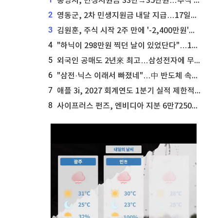
통영시, 민생지원금 33만→35만원…추석 전 푼다
2
영동군, 2차 민생지원금 내달 지급…17일부터 신청 접수
3
김원훈, 주식 시작 2주 만에 '-2,400만원'…"차 한 대 값 날렸다"
4
"하닉이 298만원 찍던 날이 있었단다"…100만 클릭 '전래동화' 정체
5
외국인 공매도 2년來 최고…삼성전자에 무슨일이 [B급기자의 B급리포트]
6
"삼전·닉스 이래서 빠졌네"…中 반도체 속사정 [B급기자의 B급리포트]
7
애플 3i, 2027 회계연도 1분기 실적 제한적 검토 통과
8
사이프러스 펀즈, 엔비디아 지분 6만7250주 매각