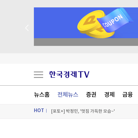
종목 무료 정밀 진단
불가리아 영공 침범한 드론 폭발…우크라 모델 추
[오늘의 운세] 8월 9일 띠별 운세
[오늘의 운세] 오늘 뭐 먹지?…8월 9일 띠별 추
[오늘의 운세] 2026년 8월 9일 별자리 운세
뉴스홈
전체뉴스
증권
경제
금융
[포토+] 박정민, '멋짐 가득한 모습~'
HOT
"나야, '흑백요리사' 시즌3"
[온에어] 이상로 - 텐텐배거 투자공식 시즌2
ON AIR
뉴스
불가리아 영공 침범한 드론 폭발…우크라 모델 추