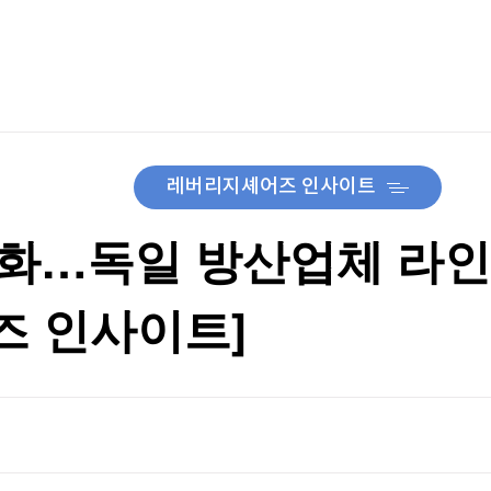
TV홈
무료방송
전체뉴스
에 英 '시끌'
증권
파트너스
경제
종목핫라인
추천 상
산업
에 英 '시끌'
경제
오늘의 
정치
생활경제
수익후기
국제
기업·CEO
이벤트
칼럼·연재
레버리지셰어즈 인사이트
특집방송
전체 프로그램
기화…독일 방산업체 라인
즈 인사이트]
채널/편성
지역별채널
)
편성표