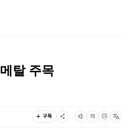
퀀텀
935
(
2.07%
)
홈
AI추천
이더리움 클래식
9,170
(
0.49%
)
품
마켓이슈
특징주
이벤트
비트코인
91,306,000
(
-0.05%
)
메탈 주목
구독