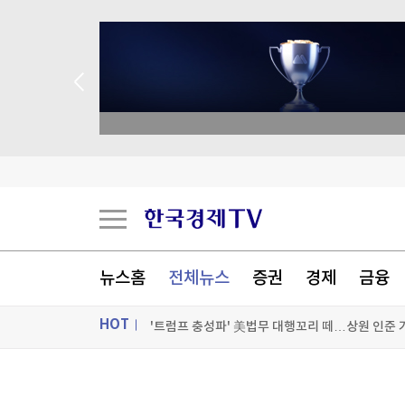
종목 무료 정밀 진단
찰스 3세도 '백인 영국인' 아니다?…극우당 분류법
우크라 여론, 젤렌스키보다 잘루즈니 믿는다…대
SK하이닉스, 中공장 지분 매각 저울질…4조원대
뉴스홈
전체뉴스
증권
경제
금융
'트럼프 충성파' 美법무 대행꼬리 떼…상원 인준
HOT
[포토+] 박정민, '멋짐 가득한 모습~'
"나야, '흑백요리사' 시즌3"
ON AIR
뉴스
[온에어] ETF 골든타임