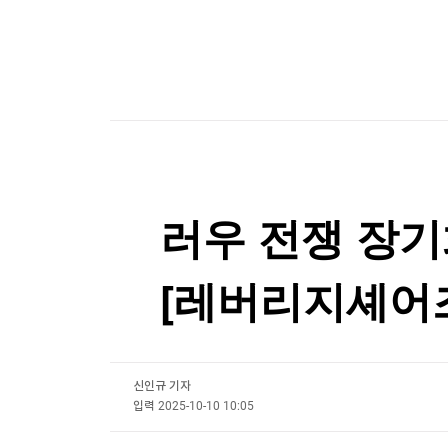
한국경제TV
뉴스홈
찰스 3세도 '백인 영국인' 아니다?…극우당 분류법
머니팜 모닝라이브
증권
굿모닝 작전
금융
찰스 3세도 '백인 영국인' 아니다?…극우당 분류법
오늘장 뭐사지?
부동산
[오후5시] 뉴스플러스
사회
온로드 (ON ROAD) 인사이트
글로벌경제
랭킹뉴스
러우 전쟁 장
[레버리지셰어
미네르바아카데미
증권 데이터
스페셜강의
특징주 뉴스
투자/재테크
매매신호 (랭킹100
부동산/세무
투자분석
신인규 기자
산업
입력
2025-10-10 10:05
국내증시
[모집-3기-] 돈버는 트레이딩 투자 북클럽
환율