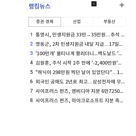
랭킹뉴스
증권·경제
산업
부동산
1
통영시, 민생지원금 33만→35만원…추석 전 푼다
2
영동군, 2차 민생지원금 내달 지급…17일부터 신청 접수
3
'100만개' 불티나게 팔리더니...맥도날드 '충주찰옥수수버거' 돌연 판매 종료
4
김원훈, 주식 시작 2주 만에 '-2,400만원'…"차 한 대 값 날렸다"
5
"하닉이 298만원 찍던 날이 있었단다"…100만 클릭 '전래동화' 정체
6
외국인 공매도 2년來 최고…삼성전자에 무슨일이 [B급기자의 B급리포트]
7
사이프러스 펀즈, 엔비디아 지분 6만7250주 매각
8
사이프러스 펀즈, 마이크로소프트 지분 축소...3만3천 주 매각