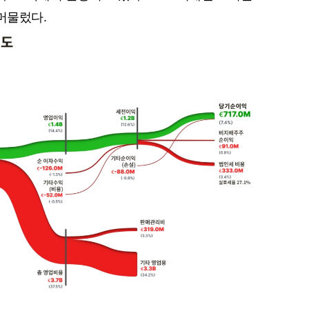
머물렀다.
퀀텀
이더리움 클래식
9