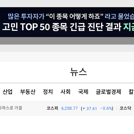
에 英 '시끌'
뉴스
선 전망 안갯속
 거래 가능성
산업
부동산
정치
사회
국제
글로벌경제
칼
 가까스로 가결
코스피
6,258.77
0.6%
)
코스닥
(
37.61
TV프로그램
와우