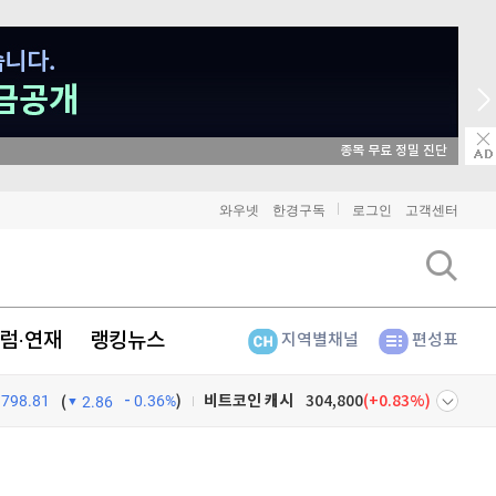
매일 매일 꽝 없는 룰렛 이벤트
비트코인
91,306,000
(
-0.05%
)
와우넷
한경구독
로그인
고객센터
이더리움
2,696,000
(
0.15%
)
리플
1,455
(
0.76%
)
럼·연재
랭킹뉴스
지역별채널
편성표
비트코인 캐시
304,800
(
0.83%
)
798.81
0.36%
)
이오스
896
(
-0.45%
)
(
2.86
비트코인 골드
1,313
(
-763.82%
)
넷
주식창