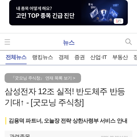
1
/
5
뉴스
홈
전체뉴스
랭킹뉴스
경제
증권
산업·IT
부동산
『굿모닝 주식창』 연재 목록 보기 >
삼성전자 12조 실적! 반도체주 반등
기대↑ - [굿모닝 주식창]
김용덕 파트너, 오늘장 전략 상한사령부 서비스 안내
관련종목