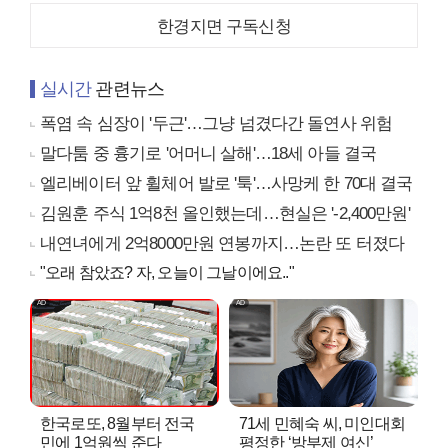
한경지면 구독신청
실시간
관련뉴스
폭염 속 심장이 '두근'…그냥 넘겼다간 돌연사 위험
말다툼 중 흉기로 '어머니 살해'…18세 아들 결국
엘리베이터 앞 휠체어 발로 '툭'…사망케 한 70대 결국
김원훈 주식 1억8천 올인했는데…현실은 '-2,400만원'
내연녀에게 2억8000만원 연봉까지…논란 또 터졌다
"오래 참았죠? 자, 오늘이 그날이에요.."
한국로또, 8월부터 전국
71세 민혜숙 씨, 미인대회
민에 1억원씩 준다
평정한 ‘방부제 여신’