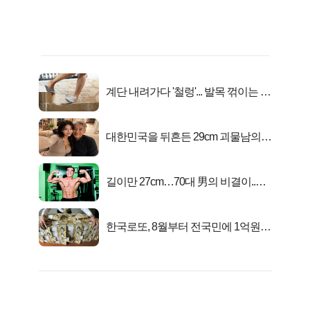
계단 내려가다 '철렁'... 발목 꺾이는 이
유
대한민국을 뒤흔든 29cm 괴물남의
진실
길이만 27cm…70대 男의 비결이..충
격!
한국로또, 8월부터 전국민에 1억원씩
준다