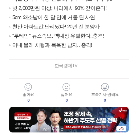
빚 2,000만원 이상, 나라에서 90% 갚아준다!
5cm 왜소남이 한 달 만에 거물 된 사연
천안 아파트값 난리났다! 20년 전 분양가..
“루테인” 뉴스속보, 백내장 유발한다..충격!
아내 몰래 처형과 목욕한 남자.. 충격!
한국경제TV
좋아요
싫어요
후속기사 원해요
0
0
0
5
/
5