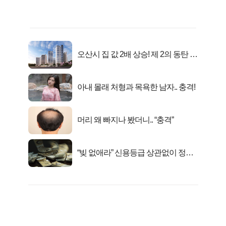
오산시 집 값 2배 상승! 제 2의 동탄 신
화..
아내 몰래 처형과 목욕한 남자.. 충격!
머리 왜 빠지나 봤더니.. “충격”
“빚 없애라” 신용등급 상관없이 정부
서 2억지원!