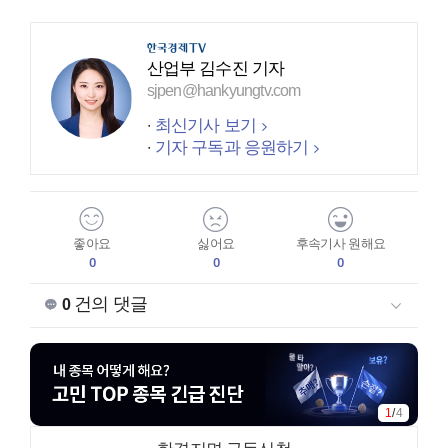
산업부 김수진 기자
sjpen@hankyungtv.com
최신기사 보기
기자 구독과 응원하기
좋아요
싫어요
후속기사 원해요
0
0
0
건의 댓글
0
2
/
4