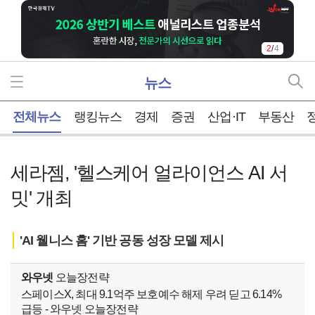
3
/
4
뉴스
홈
전체뉴스
랭킹뉴스
경제
증권
산업·IT
부동산
세라젬, '헬스케어 얼라이언스 AI 서
밋' 개최
'AI 웰니스 홈' 기반 공동 성장 모델 제시
와우넷
오늘장전략
스페이스X, 최대 9.1억주 보호예수 해제 우려 딛고 6.14%
급등 - 와우넷 오늘장전략