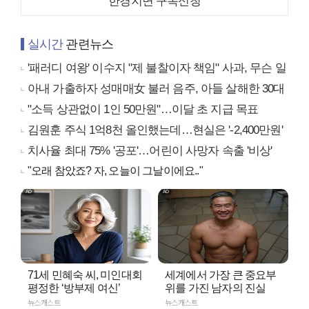
한경지면 구독신청
실시간
관련뉴스
'패러디 여왕' 이수지 "제 불찰이자 책임" 사과, 무슨 일
아내 가출하자 성매매女 불러 음주, 아들 살해한 30대
"소득 상관없이 1인 50만원"…이달 초 지급 목표
김원훈 주식 1억8천 올인했는데…현실은 '-2,400만원'
치사율 최대 75% '공포'…어린이 사망자 속출 '비상'
"오래 참았죠? 자, 오늘이 그날이에요.."
71세 민혜숙 씨, 미인대회
세계에서 가장 큰 중요부
평정한 ‘방부제 여신’
위를 가진 남자의 진실
뉴스캐스트
뉴스캐스트