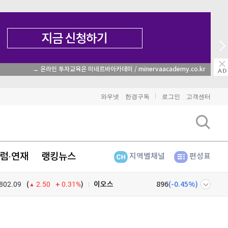
→ 온라인 투자교육은 미네르바아카데미 / minervaacademy.co.kr
비트코인
91,662,000
(
-0.01%
)
와우넷
한경구독
로그인
고객센터
이더리움
2,706,000
(
1.42%
)
리플
1,505
(
-0.6%
)
럼·연재
랭킹뉴스
지역별채널
편성표
비트코인 캐시
304,600
(
0.13%
)
802.09
0.31%
)
이오스
896
(
-0.45%
)
(
2.50
비트코인 골드
1,313
(
-763.82%
)
넷
주식창