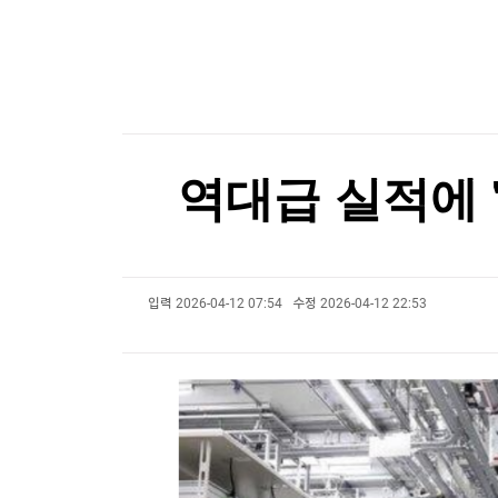
한국경제TV
뉴스홈
[AI픽] 노타, 문샷AI '키미 K3' 경량화…GPU 8
머니팜 모닝라이브
증권
굿모닝 작전
금융
[AI픽] 노타, 문샷AI '키미 K3' 경량화…GPU 8
오늘장 뭐사지?
부동산
[오후5시] 뉴스플러스
사회
온로드 (ON ROAD) 인사이트
글로벌경제
역대급 실적에 
랭킹뉴스
입력
2026-04-12 07:54
수정
2026-04-12 22:53
미네르바아카데미
증권 데이터
스페셜강의
특징주 뉴스
투자/재테크
매매신호 (랭킹100
부동산/세무
투자분석
산업
국내증시
[모집-3기-] 돈버는 트레이딩 투자 북클럽
환율