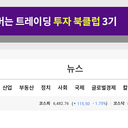
장→4장 줄여
뉴스
주가량 앞당겨져
산업
부동산
정치
사회
국제
글로벌경제
칼
공급 계약
코스피
6,482.76
1.75%
)
코스닥
(
115.50
TV프로그램
와우