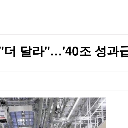
TV홈
무료방송
전체뉴스
장→4장 줄여
증권
파트너스
경제
종목핫라인
추천 상
산업
장→4장 줄여
경제
오늘의 
정치
생활경제
수익후기
국제
기업·CEO
이벤트
칼럼·연재
"더 달라"…'40조 성과
특집방송
전체 프로그램
채널/편성
지역별채널
)
편성표