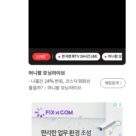
한국경제TV 24시간 LIVE
머니팜 모닝라이브 -
머니팜 모닝라이브
- 나흘간 24% 반등, 코스닥 800선
채팅참여
뚫을까?ㅣ머니팜 모닝라이브