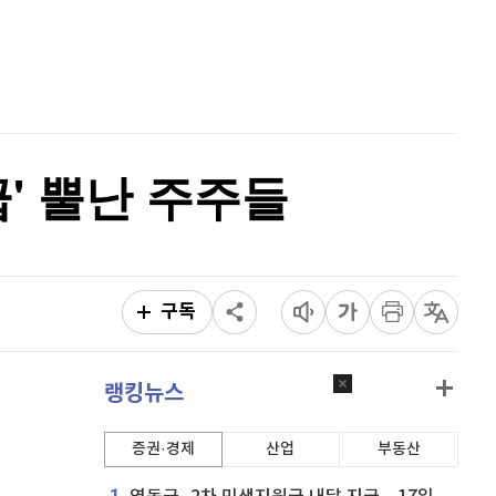
퀀텀
914
(
0.22%
)
홈
AI추천
이더리움 클래식
9,270
(
0.6%
)
품
마켓이슈
특징주
이벤트
비트코인
91,662,000
(
-0.01%
)
급' 뿔난 주주들
구독
랭킹뉴스
증권·경제
산업
부동산
1