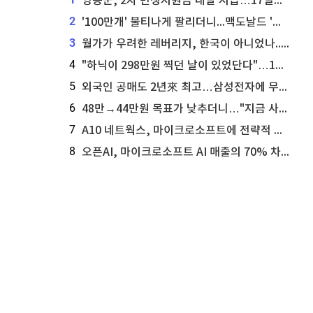
영동군, 2차 민생지원금 내달 지급…17일부터 신청 접수
2
'100만개' 불티나게 팔리더니...맥도날드 '충주찰옥수수버거' 돌연 판매 종료
3
월가가 우려한 레버리지, 한국이 아니었나...'상황 인식' 못한 아셴브레너의 추락
4
"하닉이 298만원 찍던 날이 있었단다"…100만 클릭 '전래동화' 정체
5
외국인 공매도 2년來 최고…삼성전자에 무슨일이 [B급기자의 B급리포트]
6
48만→44만원 목표가 낮추더니…"지금 사라, 70% 오른다"는 종목
7
A10 네트웍스, 마이크로소프트에 전략적 지분 워런트 발행
8
오픈AI, 마이크로소프트 AI 매출의 70% 차지할 전망