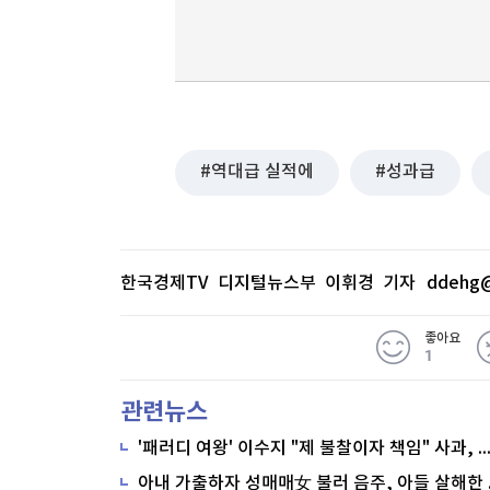
역대급 실적에
성과급
한국경제TV 디지털뉴스부 이휘경 기자
ddehg@
좋아요
1
관련뉴스
'패러디 여왕' 이수지 "제 불찰이자 책임" 사과,