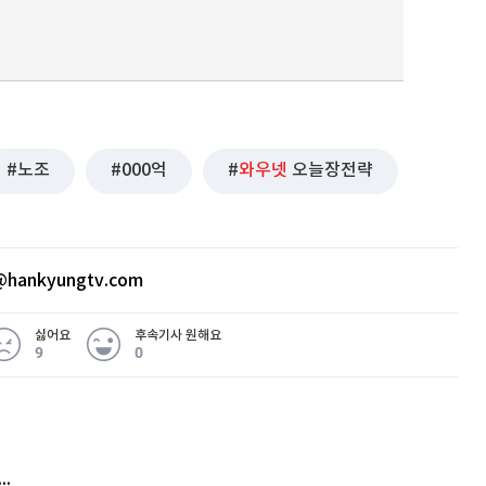
노조
000억
와우넷
오늘장전략
hankyungtv.com
싫어요
후속기사 원해요
9
0
 무슨 일
아내 가출하자 성매매女 불러 음주, 아들 살해한 30대