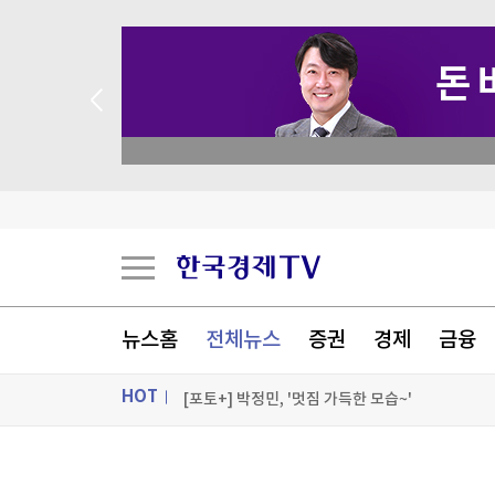
 꽝 없는 룰렛 이벤트
[AI픽] 노타, 문샷AI '키미 K3' 경량화…GPU 8
한화 세계불꽃축제 내달 5일 개최…작년보다 3
삼성 갤럭시 Z 폴드8·플립8 오늘 공식 출시
뉴스홈
전체뉴스
증권
경제
금융
가온전선, 싱가포르 육상교통청 전력 케이블 첫 
HOT
[포토+] 박정민, '멋짐 가득한 모습~'
"나야, '흑백요리사' 시즌3"
ON AIR
뉴스
[온에어] 출발증시 1부