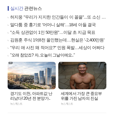
실시간
관련뉴스
허지웅 "우리가 지지한 인간들이 이 꼴을"...또 소신 발언
말다툼 중 흉기로 '어머니 살해'…18세 아들 결국
"소득 상관없이 1인 50만원"…이달 초 지급 목표
김원훈 주식 1억8천 올인했는데…현실은 '-2,400만원'
"우리 애 사진 왜 적어요?" 민원 폭발…세상이 어쩌다
"오래 참았죠? 자, 오늘이 그날이에요.."
경기도 이천, 아파트값 난
세계에서 가장 큰 중요부
리났다! 20년 전 분양가..
위를 가진 남자의 진실
뉴스캐스트
뉴스캐스트