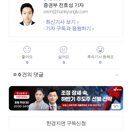
증권부 전효성 기자
zeon@hankyungtv.com
최신기사 보기
기자 구독과 응원하기
좋아요
싫어요
후속기사 원해요
0
0
0
건의 댓글
0
1
/
5
한경지면 구독신청