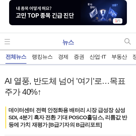
2
/
5
뉴스
홈
전체뉴스
랭킹뉴스
경제
증권
산업·IT
부동산
AI 열풍, 반도체 넘어 '여기'로…목표
주가 40%↑
데이터센터 전력 안정화용 배터리 시장 급성장 삼성
SDI, 4분기 흑자 전환 기대 POSCO홀딩스, 리튬값 반
등에 가치 재평가 [B급기자의 B급리포트]