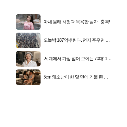
아내 몰래 처형과 목욕한 남자.. 충격!
오늘밤 187억뿌린다, 먼저 주우면 최
대1억..!
‘세계에서 가장 젊어 보이는 70대’ 1위
선정…
5cm 왜소남이 한 달 만에 거물 된 사
연