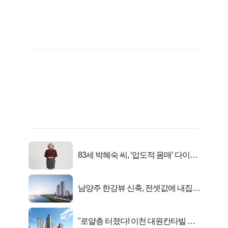
83세 박혜숙 씨, ‘압도적 몸매’ 다이어
트 신 등극
남양주 한강뷰 신축, 전셋값에 내집마
련!
"로얄층 터졌다! 이천 대원칸타빌 잔