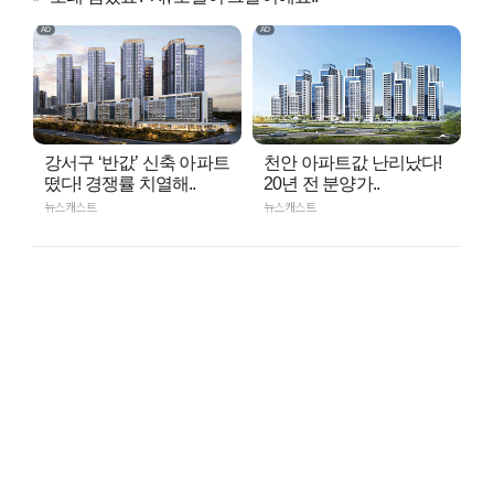
강서구 ‘반값’ 신축 아파트
천안 아파트값 난리났다!
떴다! 경쟁률 치열해..
20년 전 분양가..
뉴스캐스트
뉴스캐스트