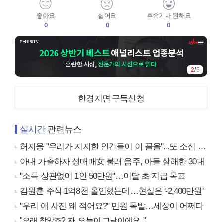
좋아요
싫어요
후속기사 원해요
0
0
0
2
/
5
한경지면 구독신청
실시간
관련뉴스
허지웅 "우리가 지지한 인간들이 이 꼴을"...또 소신 발언
아내 가출하자 성매매女 불러 음주, 아들 살해한 30대
"소득 상관없이 1인 50만원"…이달 초 지급 목표
김원훈 주식 1억8천 올인했는데…현실은 '-2,400만원'
"우리 애 사진 왜 적어요?" 민원 폭발…세상이 어쩌다
"오래 참았죠? 자, 오늘이 그날이에요.."