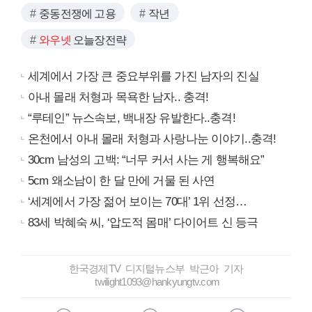
중동전쟁에 고용
작년
와우넷
오늘장전략
세계에서 가장 큰 중요부위를 가진 남자의 진실
아내 몰래 처형과 목욕한 남자.. 충격!
“루테인” 뉴스속보, 백내장 유발한다..충격!
온천에서 아내 몰래 처형과 사랑나눈 이야기..충격!
30cm 남성의 고백: “너무 커서 사는 게 행복해요”
5cm 왜소남이 한 달 만에 거물 된 사연
‘세계에서 가장 젊어 보이는 70대’ 1위 선정…
83세 박혜숙 씨, ‘압도적 몸매’ 다이어트 신 등극
한국경제TV 디지털뉴스부 박근아 기자
twilight1093@hankyungtv.com