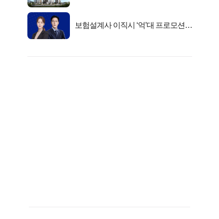
여세대 긴급 공개"
보험설계사 이직시 ‘억’대 프로모션!
키움에셋!