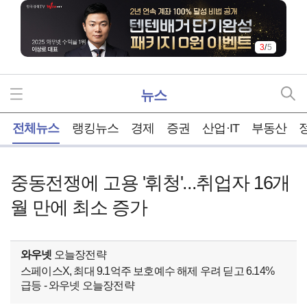
3
/
5
뉴스
홈
전체뉴스
랭킹뉴스
경제
증권
산업·IT
부동산
중동전쟁에 고용 '휘청'...취업자 16개
월 만에 최소 증가
와우넷
오늘장전략
스페이스X, 최대 9.1억주 보호예수 해제 우려 딛고 6.14%
급등 - 와우넷 오늘장전략