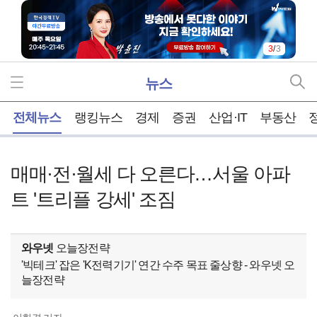
3
/
3
뉴스
홈
전체뉴스
랭킹뉴스
경제
증권
산업·IT
부동산
매매·전·월세 다 오른다…서울 아파
트 '트리플 강세' 조짐
와우넷
오늘장전략
'빅테크' 잡은 'K전력기기' 연간 수주 목표 줄상향 - 와우넷 오
늘장전략