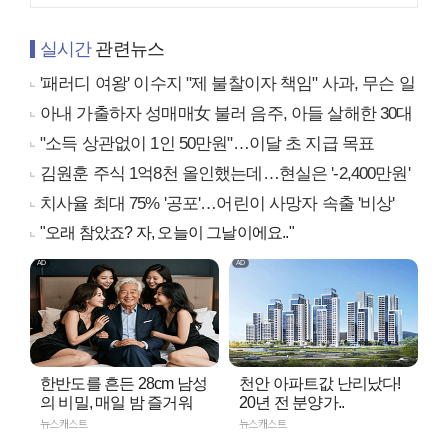
실시간
관련뉴스
'패러디 여왕' 이수지 "제 불찰이자 책임" 사과, 무슨 일
아내 가출하자 성매매女 불러 음주, 아들 살해한 30대
"소득 상관없이 1인 50만원"…이달 초 지급 목표
김원훈 주식 1억8천 올인했는데…현실은 '-2,400만원'
치사율 최대 75% '공포'…어린이 사망자 속출 '비상'
"오래 참았죠? 자, 오늘이 그날이에요.."
한반도를 흔든 28cm 남성
천안 아파트값 난리났다!
의 비밀, 매일 밤 즐거워
20년 전 분양가..
뉴스캐스트
뉴스캐스트