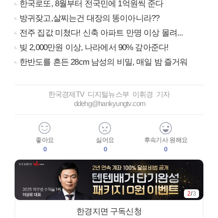
한국로또, 8월부터 전국민에 1억원씩 준다
방귀잦고,살찌는건 대장의 똥이아니라??
전주 집값 미쳤다! 신축 아파트 만명 이상 몰려...
빚 2,000만원 이상, 나라에서 90% 갚아준다!
한반도를 흔든 28cm 남성의 비밀, 매일 밤 즐거워
한국경제TV 디지털뉴스부 이휘경 기자
ddehg@hankyungtv.com
좋아요
싫어요
후속기사 원해요
0
0
0
2
/
3
한경지면 구독신청