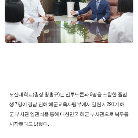
오산대학교(총장 황홍규)는 전투드론과 6명을 포함한 졸업
생 7명이 경남 진해 해군교육사령부에서 열린 제291기 해
군 부사관 임관식을 통해 대한민국 해군 부사관으로 복무를
시작했다고 밝혔다
.