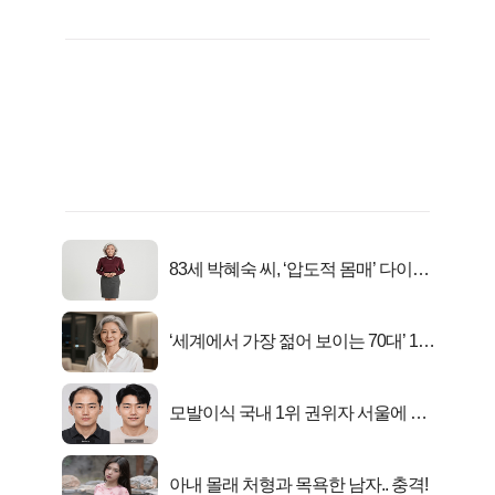
83세 박혜숙 씨, ‘압도적 몸매’ 다이어
트 신 등극
‘세계에서 가장 젊어 보이는 70대’ 1위
선정…
모발이식 국내 1위 권위자 서울에 있
었다..
아내 몰래 처형과 목욕한 남자.. 충격!