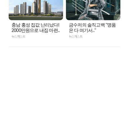
충남 홍성 집값 난리났다!
금수저의 솔직고백 "명품
2000만원으로 내집 마련..
은 다 여기서.."
뉴스캐스트
뉴스캐스트