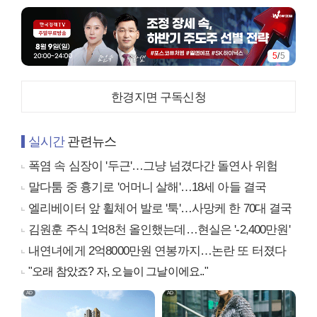
5
/
5
한경지면 구독신청
실시간
관련뉴스
폭염 속 심장이 '두근'…그냥 넘겼다간 돌연사 위험
말다툼 중 흉기로 '어머니 살해'…18세 아들 결국
엘리베이터 앞 휠체어 발로 '툭'…사망케 한 70대 결국
김원훈 주식 1억8천 올인했는데…현실은 '-2,400만원'
내연녀에게 2억8000만원 연봉까지…논란 또 터졌다
"오래 참았죠? 자, 오늘이 그날이에요.."