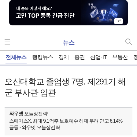
1
/
5
뉴스
홈
전체뉴스
랭킹뉴스
경제
증권
산업·IT
부동산
오산대학교 졸업생 7명, 제291기 해
군 부사관 임관
와우넷
오늘장전략
스페이스X, 최대 9.1억주 보호예수 해제 우려 딛고 6.14%
급등 - 와우넷 오늘장전략