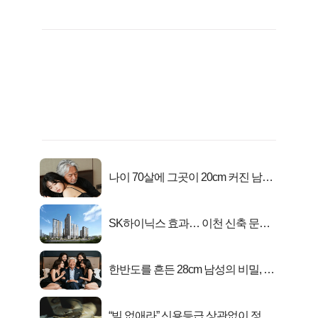
나이 70살에 그곳이 20cm 커진 남자..
충격!
SK하이닉스 효과… 이천 신축 문의
급증!
한반도를 흔든 28cm 남성의 비밀, 매
일 밤 즐거워
“빚 없애라” 신용등급 상관없이 정부