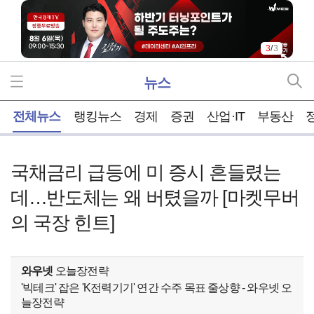
3
/
3
뉴스
홈
전체뉴스
랭킹뉴스
경제
증권
산업·IT
부동산
국채금리 급등에 미 증시 흔들렸는
데…반도체는 왜 버텼을까 [마켓무버
의 국장 힌트]
와우넷
오늘장전략
'빅테크' 잡은 'K전력기기' 연간 수주 목표 줄상향 - 와우넷 오
늘장전략