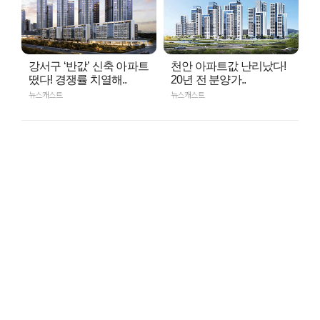
강서구 ‘반값’ 신축 아파트
천안 아파트값 난리났다!
떴다! 경쟁률 치열해..
20년 전 분양가..
뉴스캐스트
뉴스캐스트