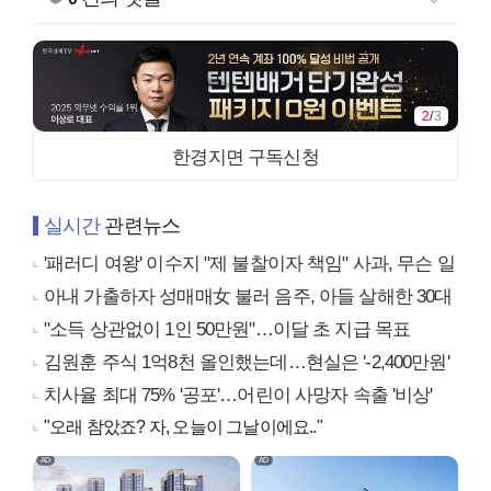
2
/
3
한경지면 구독신청
실시간
관련뉴스
'패러디 여왕' 이수지 "제 불찰이자 책임" 사과, 무슨 일
아내 가출하자 성매매女 불러 음주, 아들 살해한 30대
"소득 상관없이 1인 50만원"…이달 초 지급 목표
김원훈 주식 1억8천 올인했는데…현실은 '-2,400만원'
치사율 최대 75% '공포'…어린이 사망자 속출 '비상'
"오래 참았죠? 자, 오늘이 그날이에요.."