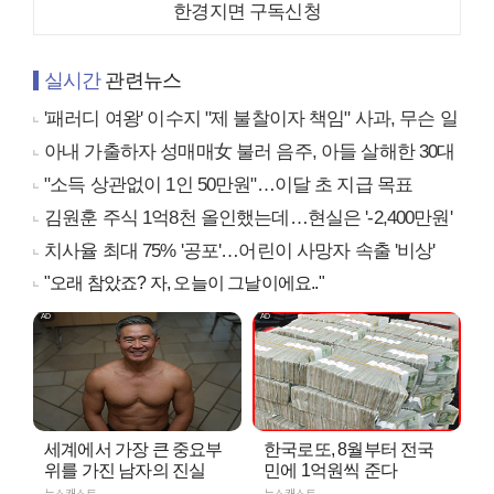
한경지면 구독신청
실시간
관련뉴스
'패러디 여왕' 이수지 "제 불찰이자 책임" 사과, 무슨 일
아내 가출하자 성매매女 불러 음주, 아들 살해한 30대
"소득 상관없이 1인 50만원"…이달 초 지급 목표
김원훈 주식 1억8천 올인했는데…현실은 '-2,400만원'
치사율 최대 75% '공포'…어린이 사망자 속출 '비상'
"오래 참았죠? 자, 오늘이 그날이에요.."
세계에서 가장 큰 중요부
한국로또, 8월부터 전국
위를 가진 남자의 진실
민에 1억원씩 준다
뉴스캐스트
뉴스캐스트