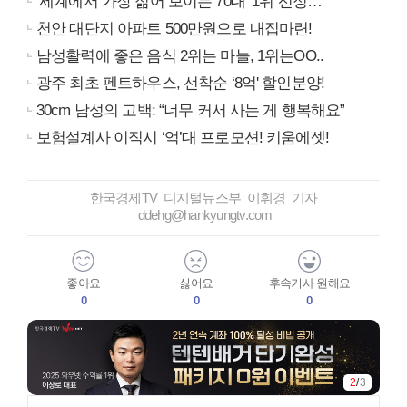
‘세계에서 가장 젊어 보이는 70대’ 1위 선정…
천안 대단지 아파트 500만원으로 내집마련!
남성활력에 좋은 음식 2위는 마늘, 1위는OO..
광주 최초 펜트하우스, 선착순 ‘8억' 할인분양!
30cm 남성의 고백: “너무 커서 사는 게 행복해요”
보험설계사 이직시 ‘억’대 프로모션! 키움에셋!
한국경제TV 디지털뉴스부 이휘경 기자
ddehg@hankyungtv.com
좋아요
싫어요
후속기사 원해요
0
0
0
2
/
3