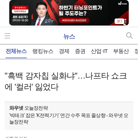
3
/
3
뉴스
홈
전체뉴스
랭킹뉴스
경제
증권
산업·IT
부동산
"흑백 감자칩 실화냐"…나프타 쇼크
에 '컬러' 잃었다
와우넷
오늘장전략
'빅테크' 잡은 'K전력기기' 연간 수주 목표 줄상향 - 와우넷 오
늘장전략