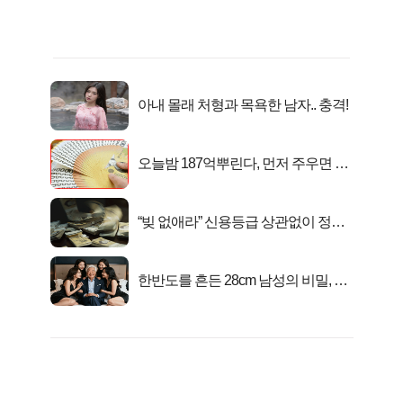
아내 몰래 처형과 목욕한 남자.. 충격!
오늘밤 187억뿌린다, 먼저 주우면 최
대1억..!
“빚 없애라” 신용등급 상관없이 정부
서 2억지원!
한반도를 흔든 28cm 남성의 비밀, 매
일 밤 즐거워