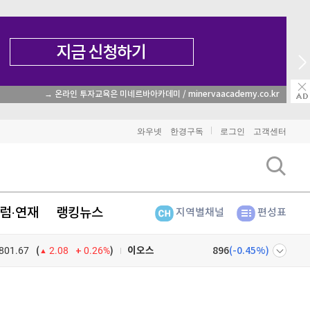
→ 온라인 투자교육은 미네르바아카데미 / minervaacademy.co.kr
비트코인
91,421,000
(
-0.46%
)
와우넷
한경구독
로그인
고객센터
이더리움
2,704,000
(
-0.37%
)
리플
1,467
(
-1.31%
)
럼·연재
랭킹뉴스
지역별채널
편성표
비트코인 캐시
302,600
(
0.1%
)
801.67
0.26%
)
이오스
896
(
-0.45%
)
(
2.08
비트코인 골드
1,313
(
-763.82%
)
넷
주식창