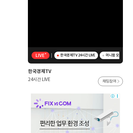
한국경제TV 24시간 LIVE
머니팜 모닝라이브 -
한국경제TV
24시간 LIVE
채팅참여