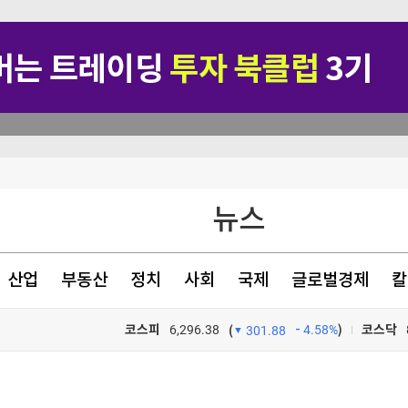
행정명령 서명
뉴스
뉴스·반역"
명
산업
부동산
정치
사회
국제
글로벌경제
칼
코스피
6,296.38
4.58%
)
코스닥
(
301.88
TV프로그램
와우