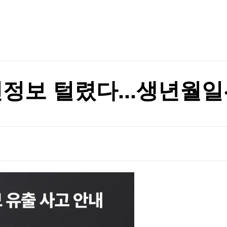
TV홈
무료방송
전체뉴스
행정명령 서명
증권
파트너스
경제
종목핫라인
추천 상
산업
행정명령 서명
경제
오늘의 
정치
생활경제
수익후기
국제
기업·CEO
이벤트
칼럼·연재
인정보 털렸다...생년월일
특집방송
전체 프로그램
채널/편성
지역별채널
)
편성표