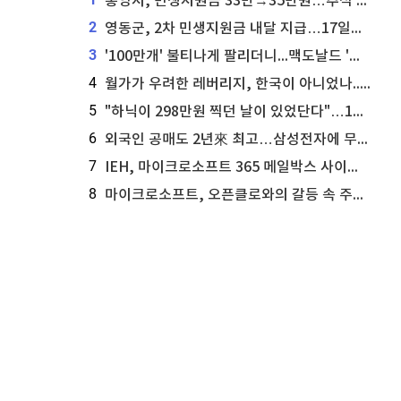
통영시, 민생지원금 33만→35만원…추석 전 푼다
2
영동군, 2차 민생지원금 내달 지급…17일부터 신청 접수
3
'100만개' 불티나게 팔리더니...맥도날드 '충주찰옥수수버거' 돌연 판매 종료
4
월가가 우려한 레버리지, 한국이 아니었나...'상황 인식' 못한 아셴브레너의 추락
5
"하닉이 298만원 찍던 날이 있었단다"…100만 클릭 '전래동화' 정체
6
외국인 공매도 2년來 최고…삼성전자에 무슨일이 [B급기자의 B급리포트]
7
IEH, 마이크로소프트 365 메일박스 사이버보안 사고 조사 착수
8
마이크로소프트, 오픈클로와의 갈등 속 주가 상승