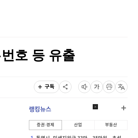
퀀텀
920
(
0%
)
홈
AI추천
이더리움 클래식
9,225
(
1.37%
)
품
마켓이슈
특징주
이벤트
비트코인
91,421,000
(
-0.46%
)
·번호 등 유출
구독
랭킹뉴스
증권·경제
산업
부동산
1