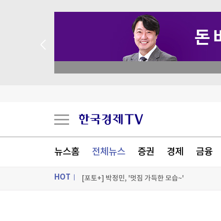
 꽝 없는 룰렛 이벤트
트럼프, '원정출산 아기에 美시민권 부여 금지' 
트럼프, 탄약부족 탓 '美국방 질책' 보도에 "가짜
[속보] 트럼프, 폴리실리콘 산업 보호 행정명령 서
뉴스홈
전체뉴스
증권
경제
금융
[속보] 트럼프 '美 원정출산 금지' 행정명령 서명
HOT
[포토+] 박정민, '멋짐 가득한 모습~'
"나야, '흑백요리사' 시즌3"
ON AIR
뉴스
[온에어] 굿모닝 한경 글로벌마켓