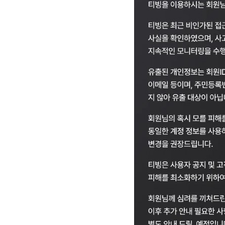
[할인50%] 한·미 투자 올인원 클래스
해외증시