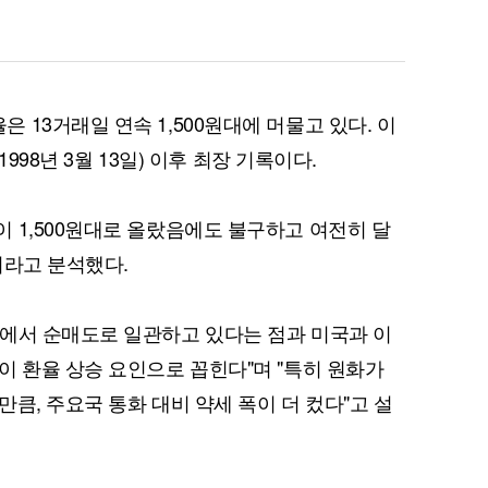
13거래일 연속 1,500원대에 머물고 있다. 이
퀀텀
1998년 3월 13일) 이후 최장 기록이다.
이더리움 클래식
9
 1,500원대로 올랐음에도 불구하고 여전히 달
이라고 분석했다.
에서 순매도로 일관하고 있다는 점과 미국과 이
이 환율 상승 요인으로 꼽힌다"며 "특히 원화가
큼, 주요국 통화 대비 약세 폭이 더 컸다"고 설