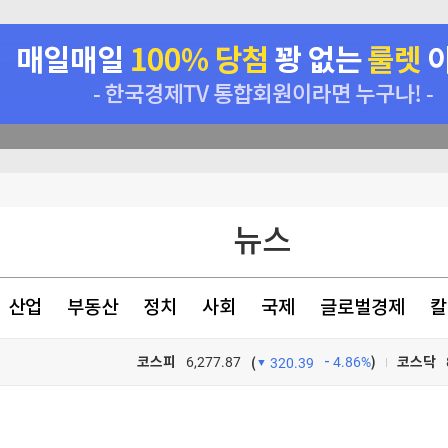
 나선다
만 못해"
뉴스
산업
부동산
정치
사회
국제
글로벌경제
칼
코스피
6,277.87
4.86%
)
코스닥
(
320.39
 나선다
TV프로그램
와우
 나선다