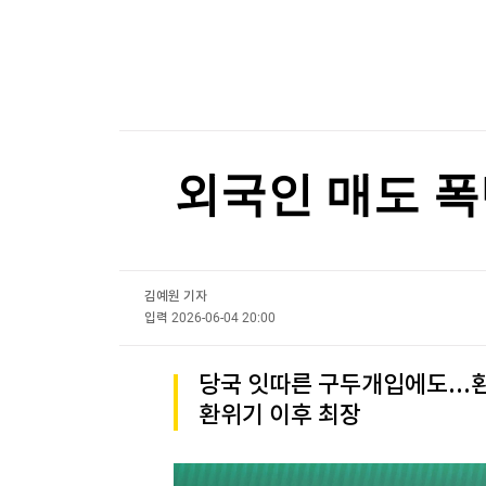
한국경제TV
뉴스홈
머니팜 모닝라이브
증권
굿모닝 작전
금융
오늘장 뭐사지?
부동산
[오후5시] 뉴스플러스
사회
온로드 (ON ROAD) 인사이트
글로벌경제
외국인 매도 폭탄
랭킹뉴스
김예원 기자
미네르바아카데미
증권 데이터
입력
2026-06-04 20:00
스페셜강의
특징주 뉴스
당국 잇따른 구두개입에도...환
투자/재테크
매매신호 (랭킹100
환위기 이후 최장
부동산/세무
투자분석
산업
국내증시
[모집-3기-] 돈버는 트레이딩 투자 북클럽
환율