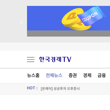
현대백화점그룹, 농식품부와 농촌 창업기업 육성
academy.co.kr
이 대통령 "국민 삶에 피해 주는 정책은 안 하느니
“판 뒤집히나” 분양 시장 엇갈린 전망
세계의 날씨(8월6일)
[포토+] 박정민, '멋짐 가득한 모습~'
뉴스홈
전체뉴스
증권
경제
금융
"나야, '흑백요리사' 시즌3"
HOT
[온에어] 성공투자 오후증시
현대백화점그룹, 농식품부와 농촌 창업기업 육성
ON AIR
뉴스
현대백화점그룹, 농식품부와 농촌 창업기업 육성