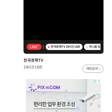
한국경제TV 24시간 LIVE
머니팜 모닝라이브 -
한국경제TV
24시간 LIVE
채팅참여