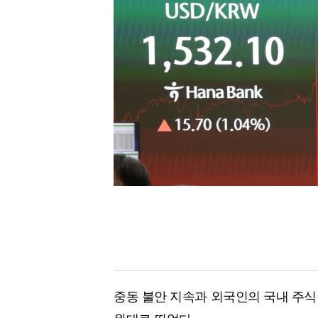
[할인50%] 한·미 투자 올인원 클래스
해외증시
중동 불안 지속과 외국인의 국내 주식 