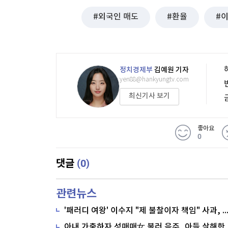
외국인 매도
환율
정치경제부
김예원 기자
yen88@hankyungtv.com
최신기사 보기
좋아요
0
(0)
댓글
관련뉴스
'패러디 여왕' 이수지 "제 불찰이자 책임" 사과,