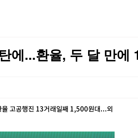
TV홈
무료방송
전체뉴스
증권
파트너스
경제
종목핫라인
추천 상
산업
경제
오늘의 
정치
생활경제
수익후기
국제
기업·CEO
이벤트
칼럼·연재
에...환율, 두 달 만에 
특집방송
전체 프로그램
채널/편성
지역별채널
율 고공행진 13거래일째 1,500원대...외
)
편성표