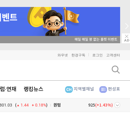
비트코인
91,621,000
(
-0.05%
)
이더리움
매일 매일 꽝 없는 룰렛 이벤트
2,703,000
(
1.31%
)
리플
1,485
(
-1.99%
)
와우넷
한경구독
로그인
고객센터
비트코인 캐시
303,400
(
-0.26%
)
이오스
896
(
-0.45%
)
럼·연재
랭킹뉴스
지역별채널
편성표
비트코인 골드
1,313
(
-763.82%
)
801.03
0.18%
)
퀀텀
925
(
1.43%
)
(
1.44
이더리움 클래식
9,220
(
0.05%
)
넷
주식창