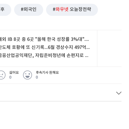
이후
외국인
와우넷
오늘장전략
해외 IB 8곳 중 6곳 "올해 한국 성장률 3%대"...넉 달 연속 전망치 올려
반도체 호황에 또 신기록...6월 경상수지 497억 달러 흑자
금융산업공익재단, 자립준비청년에 손편지로 온기 나눔 [뉴스+현장]
싫어요
후속기사 원해요
0
0
 무슨 일
아내 가출하자 성매매女 불러 음주, 아들 살해한 30대