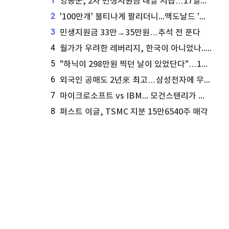
1
영동군, 2차 민생지원금 내달 지급…17일부터 신청 접수
2
'100만개' 불티나게 팔리더니...맥도날드 '충주찰옥수수버거' 돌연 판매 종료
3
민생지원금 33만→35만원…추석 전 푼다
4
월가가 우려한 레버리지, 한국이 아니었나...'상황 인식' 못한 아셴브레너의 추락
5
"하닉이 298만원 찍던 날이 있었단다"…100만 클릭 '전래동화' 정체
6
외국인 공매도 2년來 최고…삼성전자에 무슨일이 [B급기자의 B급리포트]
7
마이크로소프트 vs IBM... 모건스탠리가 선택한 하이퍼스케일러 투자 유망주
8
퍼스트 이글, TSMC 지분 15만6540주 매각