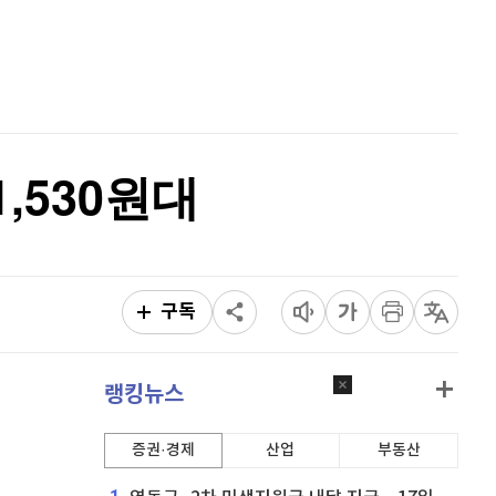
비트코인
91,621,000
(
-0.05%
)
홈
AI추천
품
마켓이슈
특징주
이벤트
1,530원대
구독
랭킹뉴스
증권·경제
산업
부동산