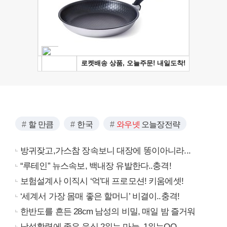
할 만큼
한국
와우넷
오늘장전략
방귀잦고,가스참 장속보니 대장에 똥이아니라...
“루테인” 뉴스속보, 백내장 유발한다..충격!
보험설계사 이직시 ‘억’대 프로모션! 키움에셋!
‘세계서 가장 몸매 좋은 할머니’ 비결이..충격!
한반도를 흔든 28cm 남성의 비밀, 매일 밤 즐거워
남성활력에 좋은 음식 2위는 마늘, 1위는OO..