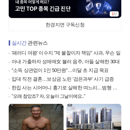
1
/
2
한경지면 구독신청
실시간
관련뉴스
'패러디 여왕' 이수지 "제 불찰이자 책임" 사과, 무슨 일
아내 가출하자 성매매女 불러 음주, 아들 살해한 30대
"소득 상관없이 1인 50만원"…이달 초 지급 목표
입대 직전 결혼…보상금 노린 '검은과부' 사기 급증
한집 사는 시어머니 흉기로 살해한 며느리…범행 동기는
"오래 참았죠? 자, 오늘이 그날이에요.."