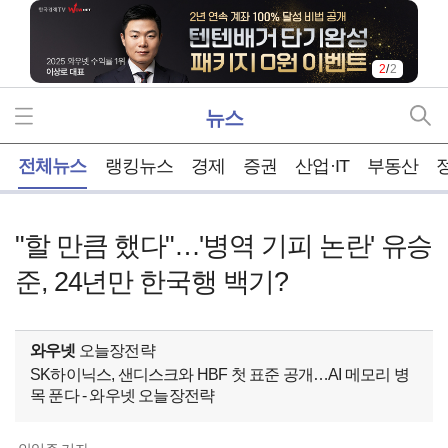
2
/
2
뉴스
홈
전체뉴스
랭킹뉴스
경제
증권
산업·IT
부동산
"할 만큼 했다"…'병역 기피 논란' 유승
준, 24년만 한국행 백기?
와우넷
오늘장전략
SK하이닉스, 샌디스크와 HBF 첫 표준 공개…AI 메모리 병
목 푼다 - 와우넷 오늘장전략