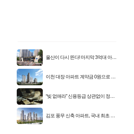
울산이 다시 뜬다! 마지막 3억대 아파
트 로또분양!
이천 대장 아파트 계약금 0원으로 내
집마련!
“빚 없애라” 신용등급 상관없이 정부
서 2억지원!
김포 풍무 신축 아파트, 국내 최초 반
값 분양..