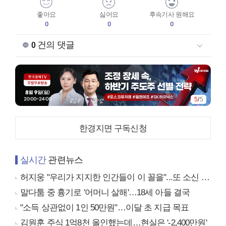
좋아요
싫어요
후속기사 원해요
0
0
0
건의 댓글
0
5
/
5
한경지면 구독신청
실시간
관련뉴스
허지웅 "우리가 지지한 인간들이 이 꼴을"...또 소신 발언
말다툼 중 흉기로 '어머니 살해'…18세 아들 결국
"소득 상관없이 1인 50만원"…이달 초 지급 목표
김원훈 주식 1억8천 올인했는데…현실은 '-2,400만원'