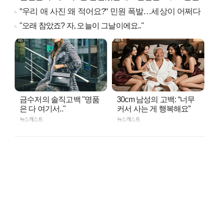
"우리 애 사진 왜 적어요?" 민원 폭발…세상이 어쩌다
"오래 참았죠? 자, 오늘이 그날이에요.."
금수저의 솔직고백 "명품
30cm 남성의 고백: “너무
은 다 여기서.."
커서 사는 게 행복해요”
뉴스캐스트
뉴스캐스트