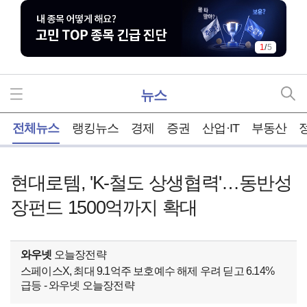
1
/
5
뉴스
홈
전체뉴스
랭킹뉴스
경제
증권
산업·IT
부동산
현대로템, 'K-철도 상생협력'…동반성
장펀드 1500억까지 확대
와우넷
오늘장전략
스페이스X, 최대 9.1억주 보호예수 해제 우려 딛고 6.14%
급등 - 와우넷 오늘장전략