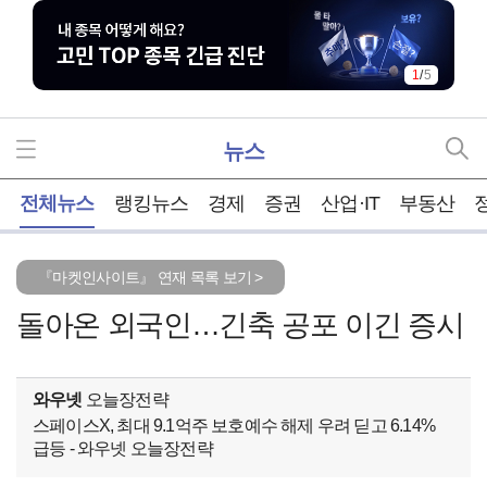
1
/
5
뉴스
홈
전체뉴스
랭킹뉴스
경제
증권
산업·IT
부동산
『마켓인사이트』 연재 목록 보기 >
돌아온 외국인…긴축 공포 이긴 증시
와우넷
오늘장전략
스페이스X, 최대 9.1억주 보호예수 해제 우려 딛고 6.14%
급등 - 와우넷 오늘장전략