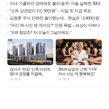
아내 가출하자 성매매女 불러 음주, 아들 살해한 30대
"소득 상관없이 1인 50만원"…이달 초 지급 목표
김원훈 주식 1억8천 올인했는데…현실은 '-2,400만원'
"우리 애 사진 왜 적어요?" 민원 폭발…세상이 어쩌다
"오래 참았죠? 자, 오늘이 그날이에요.."
강서구 ‘반값’ 신축 아파트
30cm 남성의 고백: “너무
떴다! 경쟁률 치열해..
커서 사는 게 행복해요”
뉴스캐스트
뉴스캐스트