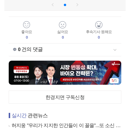
좋아요
싫어요
후속기사 원해요
0
0
0
건의 댓글
0
1
/
5
한경지면 구독신청
실시간
관련뉴스
허지웅 "우리가 지지한 인간들이 이 꼴을"...또 소신 발언