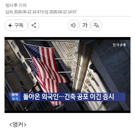
방서후 기자
2026-06-12 14:47
2026-06-12 14:57
입력
수정
구독
00:12
05:50
일반배속
<앵커>