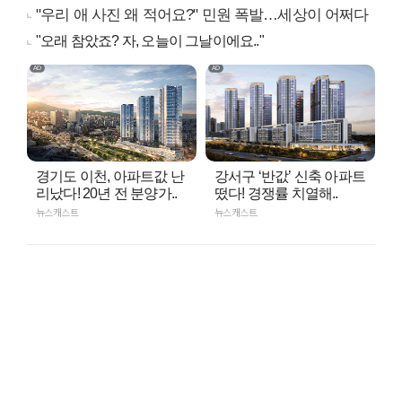
"우리 애 사진 왜 적어요?" 민원 폭발…세상이 어쩌다
"오래 참았죠? 자, 오늘이 그날이에요.."
경기도 이천, 아파트값 난
강서구 ‘반값’ 신축 아파트
리났다! 20년 전 분양가..
떴다! 경쟁률 치열해..
뉴스캐스트
뉴스캐스트