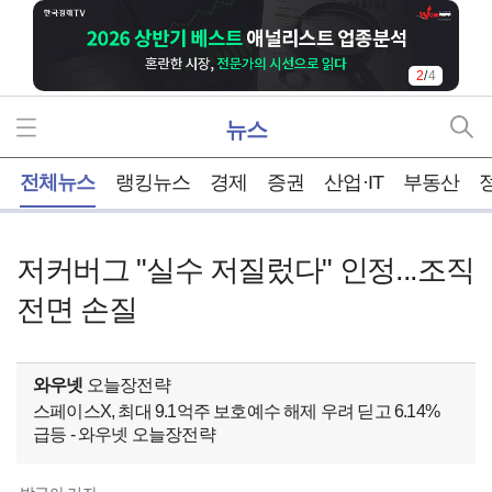
2
/
4
뉴스
홈
전체뉴스
랭킹뉴스
경제
증권
산업·IT
부동산
저커버그 "실수 저질렀다" 인정...조직
전면 손질
와우넷
오늘장전략
스페이스X, 최대 9.1억주 보호예수 해제 우려 딛고 6.14%
급등 - 와우넷 오늘장전략