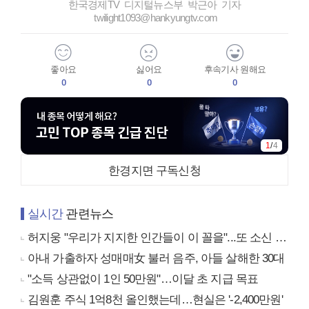
한국경제TV 디지털뉴스부 박근아 기자
twilight1093@hankyungtv.com
좋아요
싫어요
후속기사 원해요
0
0
0
1
/
4
한경지면 구독신청
실시간
관련뉴스
허지웅 "우리가 지지한 인간들이 이 꼴을"...또 소신 발언
아내 가출하자 성매매女 불러 음주, 아들 살해한 30대
"소득 상관없이 1인 50만원"…이달 초 지급 목표
김원훈 주식 1억8천 올인했는데…현실은 '-2,400만원'