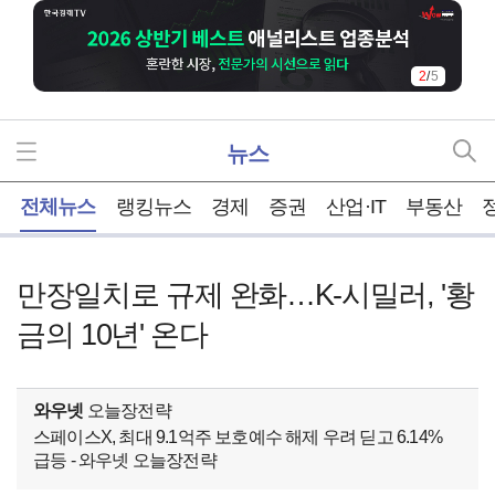
2
/
5
뉴스
홈
전체뉴스
랭킹뉴스
경제
증권
산업·IT
부동산
만장일치로 규제 완화…K-시밀러, '황
금의 10년' 온다
와우넷
오늘장전략
스페이스X, 최대 9.1억주 보호예수 해제 우려 딛고 6.14%
급등 - 와우넷 오늘장전략