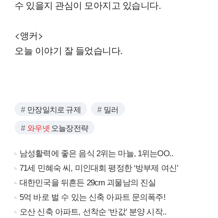
수 있을지 관심이 모아지고 있습니다.
<앵커>
오늘 이야기 잘 들었습니다.
만장일치로 규제
밀러
와우넷
오늘장전략
남성활력에 좋은 음식 2위는 마늘, 1위는OO..
71세 민혜숙 씨, 미인대회 평정한 ‘방부제 여신’
대한민국을 뒤흔든 29cm 괴물남의 진실
5억 바로 벌 수 있는 신축 아파트 문의폭주!
오산 신축 아파트, 선착순 ‘반값’ 분양 시작..