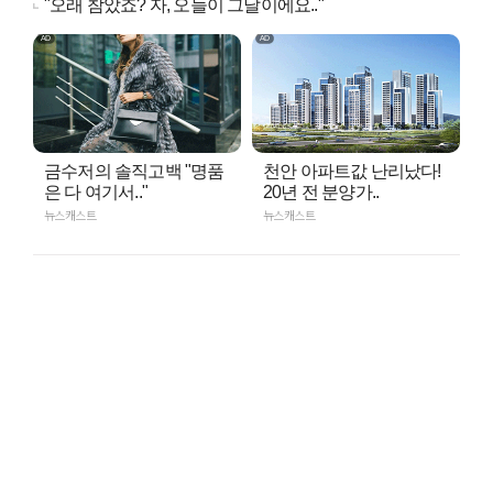
"오래 참았죠? 자, 오늘이 그날이에요.."
금수저의 솔직고백 "명품
천안 아파트값 난리났다!
은 다 여기서.."
20년 전 분양가..
뉴스캐스트
뉴스캐스트