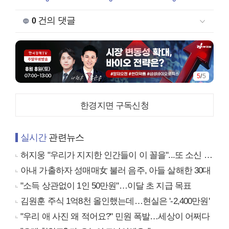
건의 댓글
0
1
/
5
한경지면 구독신청
실시간
관련뉴스
허지웅 "우리가 지지한 인간들이 이 꼴을"...또 소신 발언
아내 가출하자 성매매女 불러 음주, 아들 살해한 30대
"소득 상관없이 1인 50만원"…이달 초 지급 목표
김원훈 주식 1억8천 올인했는데…현실은 '-2,400만원'
"우리 애 사진 왜 적어요?" 민원 폭발…세상이 어쩌다