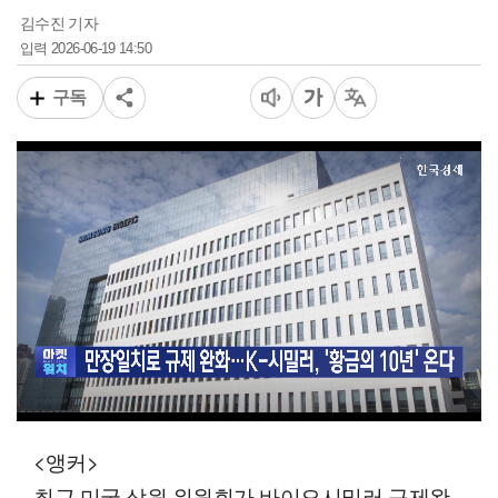
김수진 기자
2026-06-19 14:50
입력
구독
00:12
05:35
일반배속
<앵커>
최근 미국 상원 위원회가 바이오시밀러 규제완