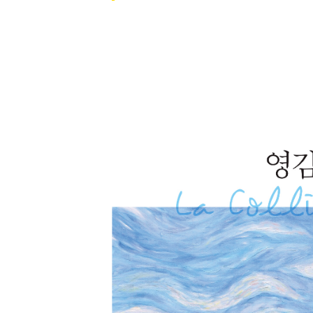
[할인50%] 한·미 투자 올인원 클래스
해외증시