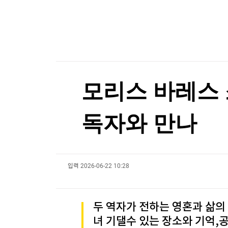
한국경제TV
뉴스홈
김민석, 강원·TK 경선서 '4%p차' 승리…누적득
머니팜 모닝라이브
증권
굿모닝 작전
금융
[포토+] 박정민, '멋짐 가득한 모습~'
오늘장 뭐사지?
부동산
"나야, '흑백요리사' 시즌3"
[오후5시] 뉴스플러스
사회
온로드 (ON ROAD) 인사이트
글로벌경제
[온에어] 국고처 4부
모리스 바레스 
랭킹뉴스
또 멀어진 호르무즈 재개방?…이란 "6개 충족 전
독자와 만나
또 멀어진 호르무즈 재개방?…이란 "6개 충족 전
미네르바아카데미
증권 데이터
입력
2026-06-22 10:28
스페셜강의
특징주 뉴스
투자/재테크
매매신호 (랭킹100
부동산/세무
투자분석
두 역자가 전하는 영혼과 삶의
산업
국내증시
녀 기댈수 있는 장소와 기억,
[모집-3기-] 돈버는 트레이딩 투자 북클럽
환율