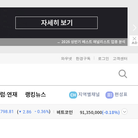
→ 2026 상반기 베스트 애널리스트 업종 분석
와우넷
한경구독
로그인
고객센터
럼·연재
랭킹뉴스
지역별채널
편성표
798.81
0.36%
)
비트코인
91,350,000
(
-0.18%
)
(
2.86
이더리움
2,702,000
(
-0.04%
)
넷
주식창