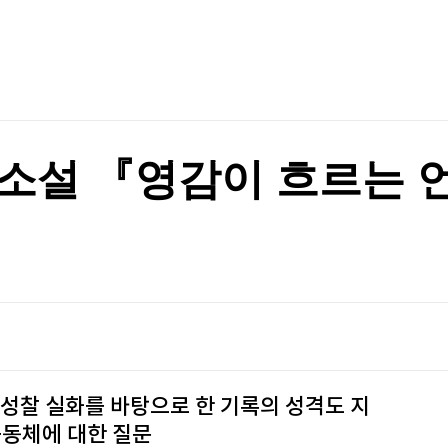
TV홈
무료방송
전체뉴스
표는 박빙
증권
파트너스
경제
종목핫라인
추천 상
산업
경제
오늘의 
정치
생활경제
수익후기
국제
기업·CEO
이벤트
칼럼·연재
소설 『영감이 흐르는 
특집방송
까지 안돼"
전체 프로그램
까지 안돼"
채널/편성
지역별채널
)
편성표
 성찰 실화를 바탕으로 한 기록의 성격도 지
공동체에 대한 질문