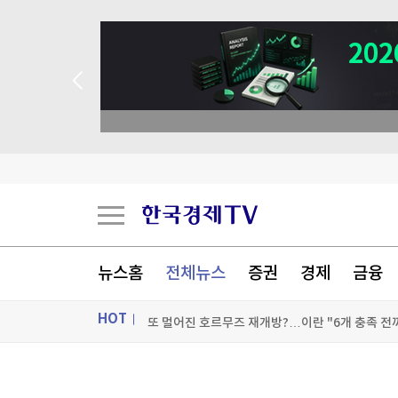
뉴스홈
전체뉴스
증권
경제
금융
HOT
또 멀어진 호르무즈 재개방?…이란 "6개 충족 전
거북이 등딱지에 "비나이다"...알고 보니 생태 교
ON AIR
뉴스
에코프로비엠, 유상증자 정정 신고서 제출…1.2조