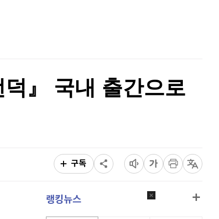
리플
1,458
(
-0.62%
)
홈
AI추천
비트코인 캐시
304,500
(
-0.59%
)
품
마켓이슈
특징주
이벤트
이오스
896
(
-0.45%
)
비트코인 골드
1,313
(
-763.82%
)
언덕』 국내 출간으로
퀀텀
941
(
1.62%
)
이더리움 클래식
9,130
(
-0.66%
)
비트코인
91,350,000
(
-0.18%
)
구독
랭킹뉴스