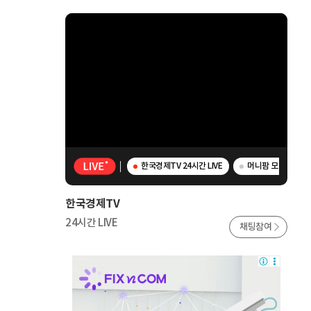
한국경제TV 24시간 LIVE
머니팜 모닝라이브 
한국경제TV
24시간 LIVE
채팅참여