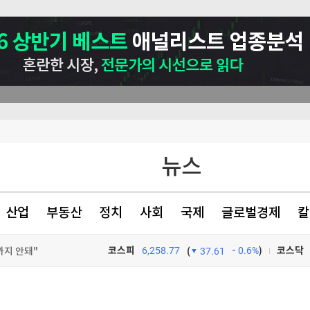
뉴스
산업
부동산
정치
사회
국제
글로벌경제
칼
까지 안돼"
코스피
6,258.77
0.6%
)
코스닥
(
37.61
란종
TV프로그램
와우
 규모는 유지