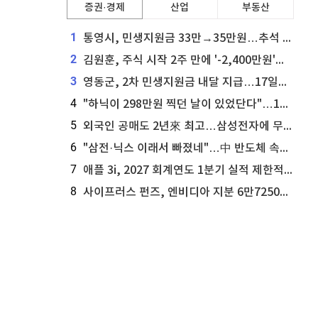
증권·경제
산업
부동산
1
통영시, 민생지원금 33만→35만원…추석 전 푼다
2
김원훈, 주식 시작 2주 만에 '-2,400만원'…"차 한 대 값 날렸다"
3
영동군, 2차 민생지원금 내달 지급…17일부터 신청 접수
4
"하닉이 298만원 찍던 날이 있었단다"…100만 클릭 '전래동화' 정체
5
외국인 공매도 2년來 최고…삼성전자에 무슨일이 [B급기자의 B급리포트]
6
"삼전·닉스 이래서 빠졌네"…中 반도체 속사정 [B급기자의 B급리포트]
7
애플 3i, 2027 회계연도 1분기 실적 제한적 검토 통과
8
사이프러스 펀즈, 엔비디아 지분 6만7250주 매각