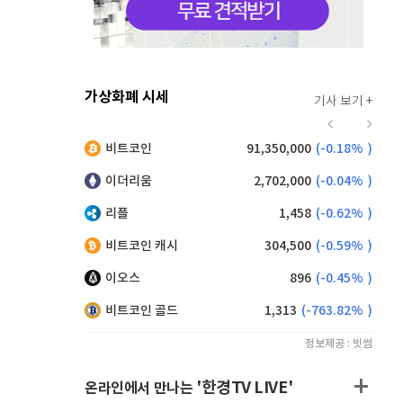
가상화폐 시세
기사 보기 +
941
(
1.62%
)
비트코인
91,350,000
(
-0.18%
)
,130
(
-0.66%
)
이더리움
2,702,000
(
-0.04%
)
리플
1,458
(
-0.62%
)
비트코인 캐시
304,500
(
-0.59%
)
이오스
896
(
-0.45%
)
비트코인 골드
1,313
(
-763.82%
)
정보제공 : 빗썸
'한경TV LIVE'
온라인에서 만나는