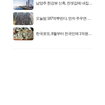
남양주 한강뷰 신축, 전셋값에 내집마
련!
오늘밤 187억뿌린다, 먼저 주우면 최
대1억..!
한국로또, 8월부터 전국민에 1억원씩
준다