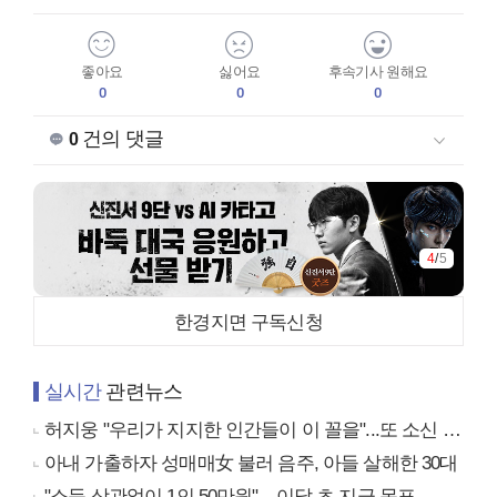
좋아요
싫어요
후속기사 원해요
0
0
0
건의 댓글
0
4
/
5
한경지면 구독신청
실시간
관련뉴스
허지웅 "우리가 지지한 인간들이 이 꼴을"...또 소신 발언
아내 가출하자 성매매女 불러 음주, 아들 살해한 30대
"소득 상관없이 1인 50만원"…이달 초 지급 목표