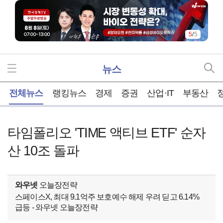
5
/
5
뉴스
홈
전체뉴스
랭킹뉴스
경제
증권
산업·IT
부동산
타임폴리오 'TIME 액티브 ETF' 순자
산 10조 돌파
와우넷
오늘장전략
스페이스X, 최대 9.1억주 보호예수 해제 우려 딛고 6.14%
급등 - 와우넷 오늘장전략