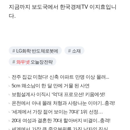
지금까지 보도국에서 한국경제TV 이지효입니
다.
LG화학 반도체로봇에
소재
와우넷
오늘장전략
전주 집값 미쳤다! 신축 아파트 만명 이상 몰려...
5cm 왜소남이 한 달 만에 거물 된 사연
보험설계사 이직시 ‘억’대 프로모션! 키움에셋!
온천에서 아내 몰래 처형과 사랑나눈 이야기..충격!
‘세계에서 가장 젊어 보이는 70대’ 1위 선정…
20대 여성과 결혼한 70대 할아버지 비결이..충격!
세계에서 가장 큰 중요부위를 가진 남자의 진실