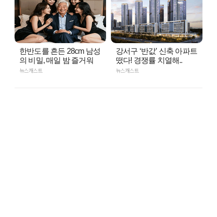
한반도를 흔든 28cm 남성
강서구 ‘반값’ 신축 아파트
의 비밀, 매일 밤 즐거워
떴다! 경쟁률 치열해..
뉴스캐스트
뉴스캐스트