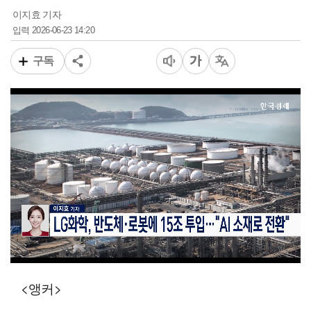
이지효 기자
2026-06-23 14:20
입력
구독
00:11
02:52
일반배속
<앵커>