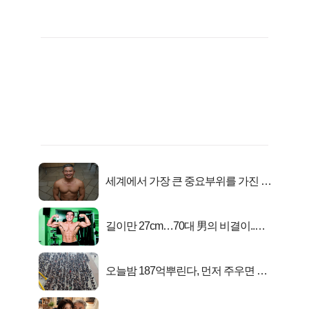
세계에서 가장 큰 중요부위를 가진 남
자의 진실
길이만 27cm…70대 男의 비결이..충
격!
오늘밤 187억뿌린다, 먼저 주우면 최
대1억..!