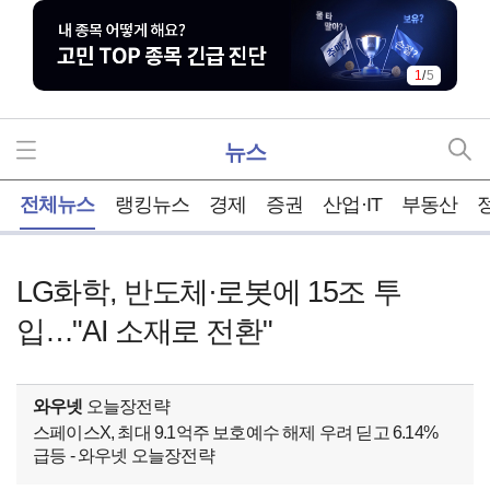
1
/
5
뉴스
홈
전체뉴스
랭킹뉴스
경제
증권
산업·IT
부동산
LG화학, 반도체·로봇에 15조 투
입…"AI 소재로 전환"
와우넷
오늘장전략
스페이스X, 최대 9.1억주 보호예수 해제 우려 딛고 6.14%
급등 - 와우넷 오늘장전략