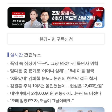
5
/
5
한경지면 구독신청
실시간
관련뉴스
폭염 속 심장이 '두근'…그냥 넘겼다간 돌연사 위험
말다툼 중 흉기로 '어머니 살해'…18세 아들 결국
"X돌았네" 김희철 분노…논란의 현수막 결국 철거
김원훈 주식 1억8천 올인했는데…현실은 '-2,400만원'
내연녀에게 2억8000만원 연봉까지…논란 또 터졌다
"오래 참았죠? 자, 오늘이 그날이에요.."