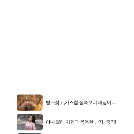
방귀잦고,가스참 장속보니 대장이아
니라..
아내 몰래 처형과 목욕한 남자.. 충격!