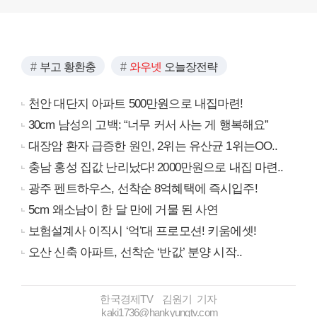
부고 황환충
와우넷
오늘장전략
천안 대단지 아파트 500만원으로 내집마련!
30cm 남성의 고백: “너무 커서 사는 게 행복해요”
대장암 환자 급증한 원인, 2위는 유산균 1위는OO..
충남 홍성 집값 난리났다! 2000만원으로 내집 마련..
광주 펜트하우스, 선착순 8억혜택에 즉시입주!
5cm 왜소남이 한 달 만에 거물 된 사연
보험설계사 이직시 ‘억’대 프로모션! 키움에셋!
오산 신축 아파트, 선착순 ‘반값’ 분양 시작..
한국경제TV 김원기 기자
kaki1736@hankyungtv.com