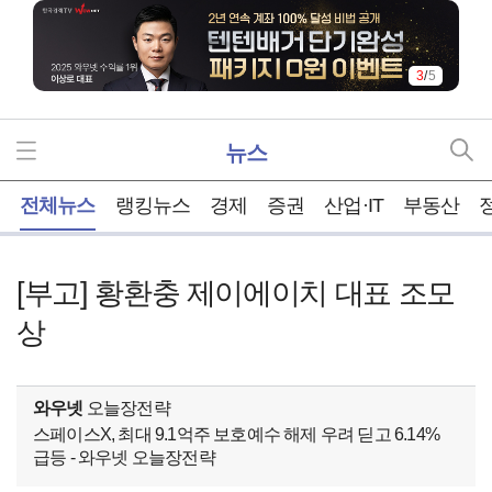
3
/
5
뉴스
홈
전체뉴스
랭킹뉴스
경제
증권
산업·IT
부동산
[부고] 황환충 제이에이치 대표 조모
상
와우넷
오늘장전략
스페이스X, 최대 9.1억주 보호예수 해제 우려 딛고 6.14%
급등 - 와우넷 오늘장전략