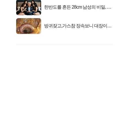
한반도를 흔든 28cm 남성의 비밀, 매
일 밤 즐거워
방귀잦고,가스참 장속보니 대장이아
니라..