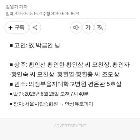
김원기 기자
2026-06-25 16:21
2026-06-25 16:24
입력
수정
구독
■ 고인: 故 박금안 님
■ 상주: 황인선·황인한·황인삼 씨 모친상, 황인자
·황인숙 씨 모친상, 황환열·황환충 씨 조모상
■ 빈소: 의정부을지대학교병원 평온관 5호실
■ 발인: 2026년 6월 26일 오전 7시 40분
■ 장지: 서울시립승화원 → 안성유토피아
ADVERTISEMENT