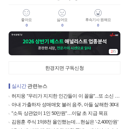
좋아요
싫어요
후속기사 원해요
0
0
0
2
/
5
한경지면 구독신청
실시간
관련뉴스
허지웅 "우리가 지지한 인간들이 이 꼴을"...또 소신 발언
아내 가출하자 성매매女 불러 음주, 아들 살해한 30대
"소득 상관없이 1인 50만원"…이달 초 지급 목표
김원훈 주식 1억8천 올인했는데…현실은 '-2,400만원'