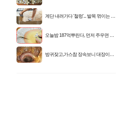
준다
계단 내려가다 '철렁'... 발목 꺾이는 이
유
오늘밤 187억뿌린다, 먼저 주우면 최
대1억..!
방귀잦고,가스참 장속보니 대장이아
니라..