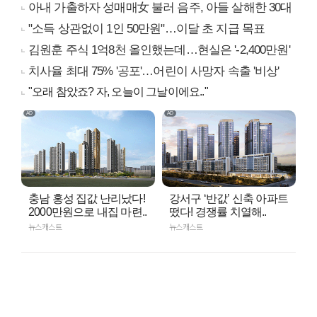
아내 가출하자 성매매女 불러 음주, 아들 살해한 30대
"소득 상관없이 1인 50만원"…이달 초 지급 목표
김원훈 주식 1억8천 올인했는데…현실은 '-2,400만원'
치사율 최대 75% '공포'…어린이 사망자 속출 '비상'
"오래 참았죠? 자, 오늘이 그날이에요.."
충남 홍성 집값 난리났다!
강서구 ‘반값’ 신축 아파트
2000만원으로 내집 마련..
떴다! 경쟁률 치열해..
뉴스캐스트
뉴스캐스트