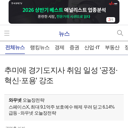
3
/
4
뉴스
홈
전체뉴스
랭킹뉴스
경제
증권
산업·IT
부동산
추미애 경기도지사 취임 일성 '공정·
혁신·포용' 강조
와우넷
오늘장전략
스페이스X, 최대 9.1억주 보호예수 해제 우려 딛고 6.14%
급등 - 와우넷 오늘장전략