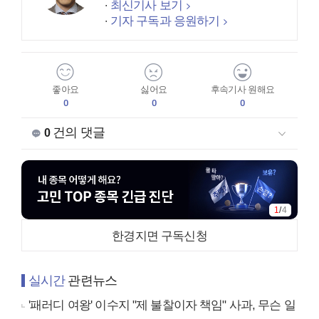
최신기사 보기
기자 구독과 응원하기
좋아요
싫어요
후속기사 원해요
0
0
0
건의 댓글
0
1
/
4
한경지면 구독신청
실시간
관련뉴스
'패러디 여왕' 이수지 "제 불찰이자 책임" 사과, 무슨 일