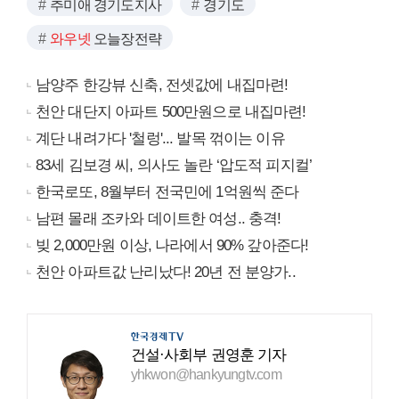
추미애 경기도지사
경기도
와우넷
오늘장전략
남양주 한강뷰 신축, 전셋값에 내집마련!
천안 대단지 아파트 500만원으로 내집마련!
계단 내려가다 '철렁'... 발목 꺾이는 이유
83세 김보경 씨, 의사도 놀란 ‘압도적 피지컬’
한국로또, 8월부터 전국민에 1억원씩 준다
남편 몰래 조카와 데이트한 여성.. 충격!
빚 2,000만원 이상, 나라에서 90% 갚아준다!
천안 아파트값 난리났다! 20년 전 분양가..
건설·사회부 권영훈 기자
yhkwon@hankyungtv.com