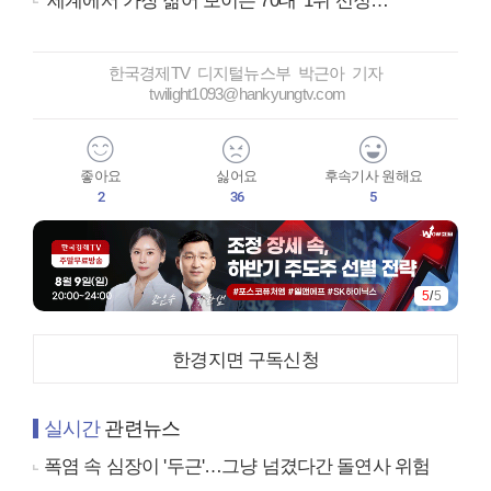
‘세계에서 가장 젊어 보이는 70대’ 1위 선정…
한국경제TV 디지털뉴스부 박근아 기자
twilight1093@hankyungtv.com
좋아요
싫어요
후속기사 원해요
2
36
5
5
/
5
한경지면 구독신청
실시간
관련뉴스
폭염 속 심장이 '두근'…그냥 넘겼다간 돌연사 위험