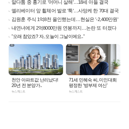
말다툼 중 흉기로 '어머니 살해'…18세 아들 결국
엘리베이터 앞 휠체어 발로 '툭'…사망케 한 70대 결국
김원훈 주식 1억8천 올인했는데…현실은 '-2,400만원'
내연녀에게 2억8000만원 연봉까지…논란 또 터졌다
"오래 참았죠? 자, 오늘이 그날이에요.."
천안 아파트값 난리났다!
71세 민혜숙 씨, 미인대회
20년 전 분양가..
평정한 ‘방부제 여신’
뉴스캐스트
뉴스캐스트