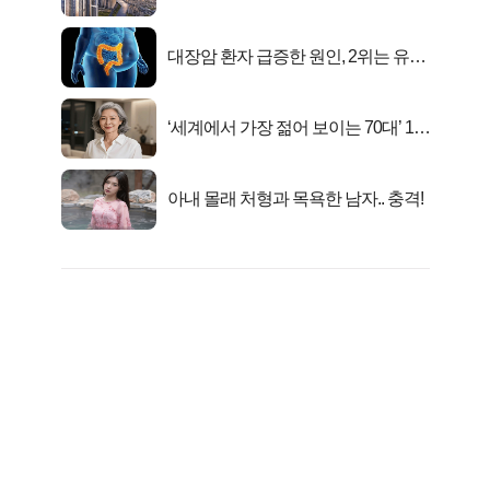
떴다!
대장암 환자 급증한 원인, 2위는 유산
균 1위는OO..
‘세계에서 가장 젊어 보이는 70대’ 1위
선정…
아내 몰래 처형과 목욕한 남자.. 충격!