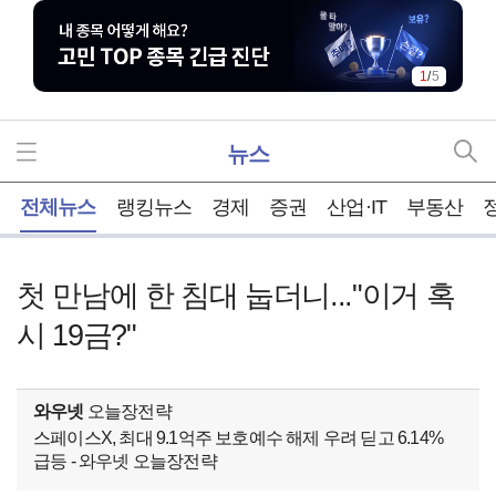
1
/
5
뉴스
홈
전체뉴스
랭킹뉴스
경제
증권
산업·IT
부동산
첫 만남에 한 침대 눕더니..."이거 혹
시 19금?"
와우넷
오늘장전략
스페이스X, 최대 9.1억주 보호예수 해제 우려 딛고 6.14%
급등 - 와우넷 오늘장전략