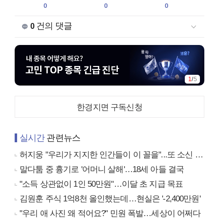
0
0
0
건의 댓글
0
1
/
5
한경지면 구독신청
실시간
관련뉴스
허지웅 "우리가 지지한 인간들이 이 꼴을"...또 소신 발언
말다툼 중 흉기로 '어머니 살해'…18세 아들 결국
"소득 상관없이 1인 50만원"…이달 초 지급 목표
김원훈 주식 1억8천 올인했는데…현실은 '-2,400만원'
"우리 애 사진 왜 적어요?" 민원 폭발…세상이 어쩌다