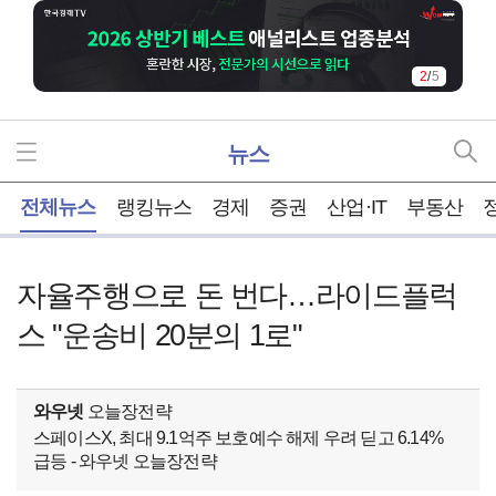
2
/
5
뉴스
홈
전체뉴스
랭킹뉴스
경제
증권
산업·IT
부동산
자율주행으로 돈 번다…라이드플럭
스 "운송비 20분의 1로"
와우넷
오늘장전략
스페이스X, 최대 9.1억주 보호예수 해제 우려 딛고 6.14%
급등 - 와우넷 오늘장전략