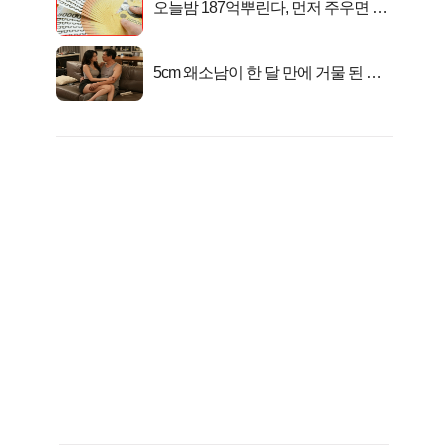
오늘밤 187억뿌린다, 먼저 주우면 최
대1억..!
5cm 왜소남이 한 달 만에 거물 된 사
연