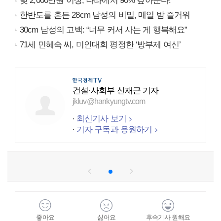
빚 2,000만원 이상, 나라에서 90% 갚아준다!
한반도를 흔든 28cm 남성의 비밀, 매일 밤 즐거워
30cm 남성의 고백: “너무 커서 사는 게 행복해요”
71세 민혜숙 씨, 미인대회 평정한 ‘방부제 여신’
건설·사회부 신재근 기자
jkluv@hankyungtv.com
최신기사 보기
기자 구독과 응원하기
좋아요
싫어요
후속기사 원해요