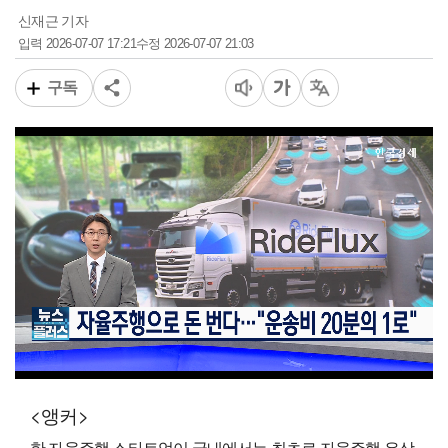
신재근 기자
2026-07-07 17:21
2026-07-07 21:03
입력
수정
구독
00:16
02:20
일반배속
<앵커>