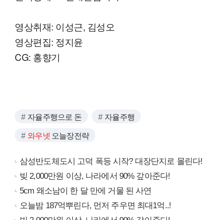
영상취재: 이성근, 김성오
영상편집: 정지윤
CG: 홍향기
자율주행으로 돈
자율주행
와우넷
오늘장전략
삼성반도체도시 고덕 폭등 시작? 대장단지로 몰린다!
빚 2,000만원 이상, 나라에서 90% 갚아준다!
5cm 왜소남이 한 달 만에 거물 된 사연
오늘밤 187억뿌린다, 먼저 주우면 최대1억..!