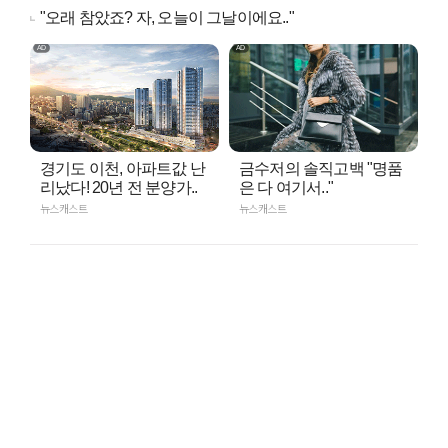
"오래 참았죠? 자, 오늘이 그날이에요.."
경기도 이천, 아파트값 난
금수저의 솔직고백 "명품
리났다! 20년 전 분양가..
은 다 여기서.."
뉴스캐스트
뉴스캐스트