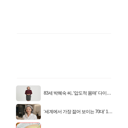
83세 박혜숙 씨, ‘압도적 몸매’ 다이어
트 신 등극
‘세계에서 가장 젊어 보이는 70대’ 1위
선정…