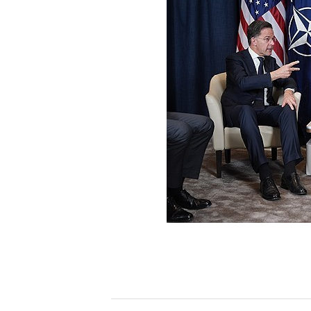
[할인50%] 한·미 투자 올인원 클래스
해외증시