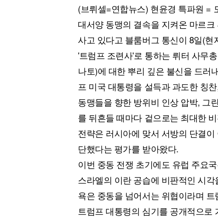
(브뤼셀=연합뉴스) 현윤경 특파원 =
대서양 동맹의 결속을 지켜온 마르크
사고 있다고 블룸버그 통신이 8일(현
'트럼프 조련사'로 통하는 뤼터 사무
나토)에 대한 뿌리 깊은 불신을 드러
프 미국 대통령을 설득과 과도한 칭찬,
동맹들을 향한 방위비 인상 압박, 그
를 뒤흔들 때마다 겉으로는 최대한 
전략은 러시아에 맞서 서방의 단결이 
단했다는 평가를 받아왔다.
이번 중동 전쟁 초기에도 유럽 주요국
스라엘의 이란 공습에 비판적인 시각을
욕은 중동을 넘어서는 위협이라며 트
트럼프 대통령의 심기를 공개적으로 