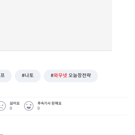
럼프
나토
와우넷
오늘장전략
싫어요
후속기사 원해요
0
0
허지웅 "우리가 지지한 인간들이 이 꼴을"...또 소신 발언