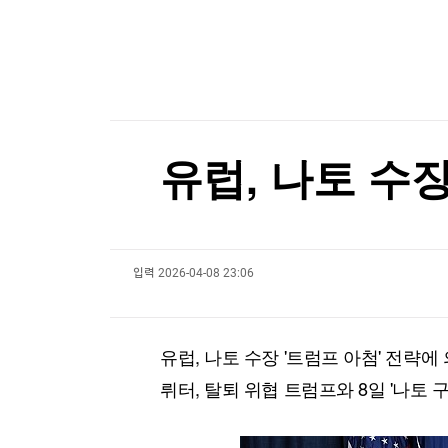
한국경제TV
뉴스홈
'황정민 스토킹 혐의' A씨, 오는 11일 결심…檢 구
머니팜 모닝라이브
증권
굿모닝 작전
금융
'황정민 스토킹 혐의' A씨, 오는 11일 결심…檢 구
오늘장 뭐사지?
부동산
[오후5시] 뉴스플러스
사회
온로드 (ON ROAD) 인사이트
글로벌경제
유럽, 나토 수
랭킹뉴스
입력
2026-04-08 23:06
미네르바아카데미
증권 데이터
스페셜강의
특징주 뉴스
유럽, 나토 수장 '트럼프 아첨' 전략에
투자/재테크
매매신호 (랭킹100
부동산/세무
투자분석
뤼터, 탈퇴 위협 트럼프와 8일 '나토 
산업
국내증시
[모집-3기-] 돈버는 트레이딩 투자 북클럽
환율