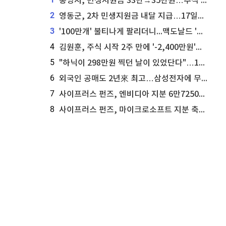
통영시, 민생지원금 33만→35만원…추석 전 푼다
2
영동군, 2차 민생지원금 내달 지급…17일부터 신청 접수
3
'100만개' 불티나게 팔리더니...맥도날드 '충주찰옥수수버거' 돌연 판매 종료
4
김원훈, 주식 시작 2주 만에 '-2,400만원'…"차 한 대 값 날렸다"
5
"하닉이 298만원 찍던 날이 있었단다"…100만 클릭 '전래동화' 정체
6
외국인 공매도 2년來 최고…삼성전자에 무슨일이 [B급기자의 B급리포트]
7
사이프러스 펀즈, 엔비디아 지분 6만7250주 매각
8
사이프러스 펀즈, 마이크로소프트 지분 축소...3만3천 주 매각