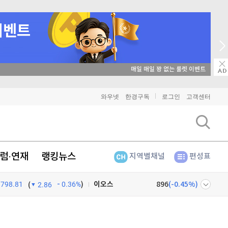
매일 매일 꽝 없는 룰렛 이벤트
비트코인
91,357,000
(
0.01%
)
와우넷
한경구독
로그인
고객센터
이더리움
2,695,000
(
0.11%
)
리플
1,452
(
0.55%
)
럼·연재
랭킹뉴스
지역별채널
편성표
비트코인 캐시
304,000
(
0.56%
)
798.81
0.36%
)
이오스
896
(
-0.45%
)
(
2.86
비트코인 골드
1,313
(
-763.82%
)
넷
주식창