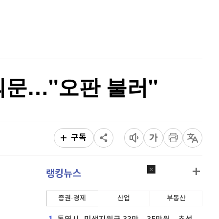
퀀텀
924
(
0.87%
)
홈
AI추천
이더리움 클래식
9,160
(
0.38%
)
품
마켓이슈
특징주
이벤트
비트코인
91,357,000
(
0.01%
)
 의문…"오판 불러"
구독
랭킹뉴스
증권·경제
산업
부동산
1