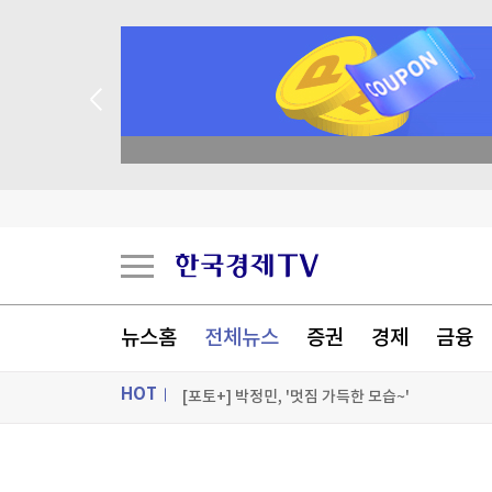
종목 무료 정밀 진단
'황정민 스토킹 혐의' A씨, 오는 11일 결심…檢 구
“겁먹고 팔 때 아니다”…지금 코스피를 담아야 하는
뉴스홈
전체뉴스
증권
경제
금융
"美 해상봉쇄로 이란 원유수출 중단…하르그섬 
HOT
[포토+] 박정민, '멋짐 가득한 모습~'
"나야, '흑백요리사' 시즌3"
ON AIR
뉴스
[온에어] 건강매거진