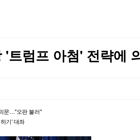
TV홈
무료방송
전체뉴스
형 '이목집중'
증권
파트너스
경제
종목핫라인
추천 상
산업
형 '이목집중'
경제
오늘의 
정치
생활경제
수익후기
국제
기업·CEO
이벤트
칼럼·연재
장 '트럼프 아첨' 전략에
특집방송
전체 프로그램
채널/편성
지역별채널
 의문…"오판 불러"
)
편성표
구하기' 대좌