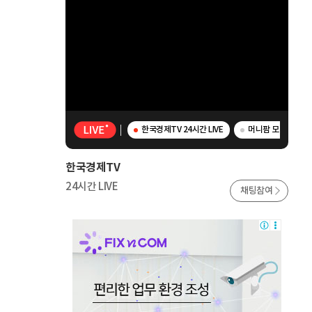
한국경제TV 24시간 LIVE
머니팜 모닝라이브 
한국경제TV
24시간 LIVE
채팅참여