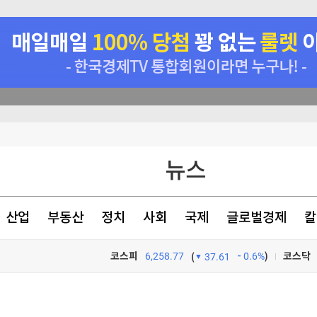
형 '이목집중'
뉴스
1000만 외국인 몰려오는데…근절되지 않는 바가지 상술[안재광의 천만의 동네]
 이유 [화제의 리포트]
산업
부동산
정치
사회
국제
글로벌경제
칼
정지"
코스피
6,258.77
0.6%
)
코스닥
(
37.61
TV프로그램
와우