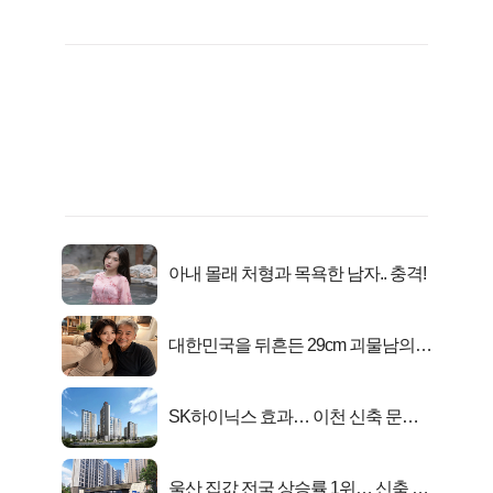
아내 몰래 처형과 목욕한 남자.. 충격!
대한민국을 뒤흔든 29cm 괴물남의
진실
SK하이닉스 효과… 이천 신축 문의
급증!
울산 집값 전국 상승률 1위… 신축 지