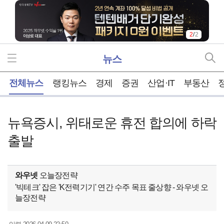
2
/
2
뉴스
홈
전체뉴스
랭킹뉴스
경제
증권
산업·IT
부동산
뉴욕증시, 위태로운 휴전 합의에 하락
출발
와우넷
오늘장전략
'빅테크' 잡은 'K전력기기' 연간 수주 목표 줄상향 - 와우넷 오
늘장전략