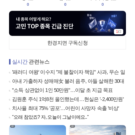
0
0
0
1
/
2
한경지면 구독신청
실시간
관련뉴스
'패러디 여왕' 이수지 "제 불찰이자 책임" 사과, 무슨 일
아내 가출하자 성매매女 불러 음주, 아들 살해한 30대
"소득 상관없이 1인 50만원"…이달 초 지급 목표
김원훈 주식 1억8천 올인했는데…현실은 '-2,400만원'
치사율 최대 75% '공포'…어린이 사망자 속출 '비상'
"오래 참았죠? 자, 오늘이 그날이에요.."