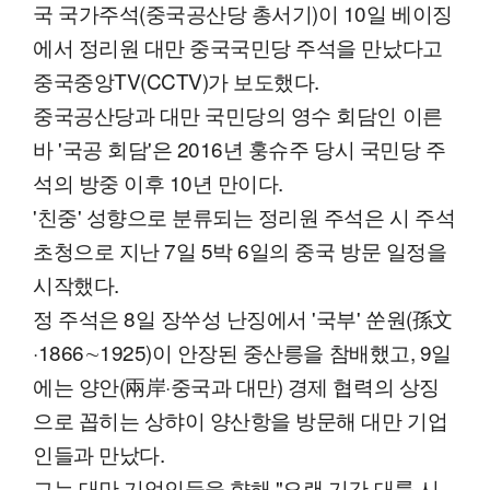
국 국가주석(중국공산당 총서기)이 10일 베이징
에서 정리원 대만 중국국민당 주석을 만났다고
중국중앙TV(CCTV)가 보도했다.
중국공산당과 대만 국민당의 영수 회담인 이른
바 '국공 회담'은 2016년 훙슈주 당시 국민당 주
석의 방중 이후 10년 만이다.
'친중' 성향으로 분류되는 정리원 주석은 시 주석
초청으로 지난 7일 5박 6일의 중국 방문 일정을
시작했다.
정 주석은 8일 장쑤성 난징에서 '국부' 쑨원(孫文
·1866∼1925)이 안장된 중산릉을 참배했고, 9일
에는 양안(兩岸·중국과 대만) 경제 협력의 상징
으로 꼽히는 상햐이 양산항을 방문해 대만 기업
인들과 만났다.
그는 대만 기업인들을 향해 "오랜 기간 대륙 시