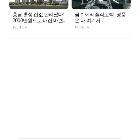
충남 홍성 집값 난리났다!
금수저의 솔직고백 "명품
2000만원으로 내집 마련..
은 다 여기서.."
뉴스캐스트
뉴스캐스트