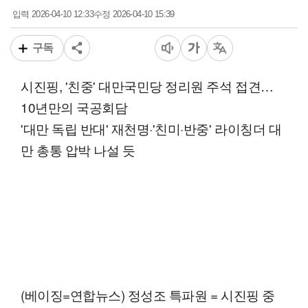
2026-04-10 12:33
2026-04-10 15:39
입력
수정
구독
시진핑, '친중' 대만국민당 정리원 주석 접견…
10년만의 국공회담
'대만 독립 반대' 재천명·'친미·반중' 라이칭더 대
만 총통 압박 나설 듯
(베이징=연합뉴스) 정성조 특파원 = 시진핑 중