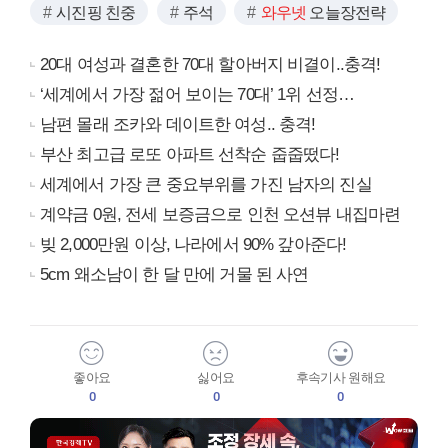
시진핑 친중
주석
와우넷
오늘장전략
20대 여성과 결혼한 70대 할아버지 비결이..충격!
‘세계에서 가장 젊어 보이는 70대’ 1위 선정…
남편 몰래 조카와 데이트한 여성.. 충격!
부산 최고급 로또 아파트 선착순 줍줍떴다!
세계에서 가장 큰 중요부위를 가진 남자의 진실
계약금 0원, 전세 보증금으로 인천 오션뷰 내집마련
빚 2,000만원 이상, 나라에서 90% 갚아준다!
5cm 왜소남이 한 달 만에 거물 된 사연
좋아요
싫어요
후속기사 원해요
0
0
0