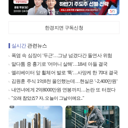
5
/
5
한경지면 구독신청
실시간
관련뉴스
폭염 속 심장이 '두근'…그냥 넘겼다간 돌연사 위험
말다툼 중 흉기로 '어머니 살해'…18세 아들 결국
엘리베이터 앞 휠체어 발로 '툭'…사망케 한 70대 결국
김원훈 주식 1억8천 올인했는데…현실은 '-2,400만원'
내연녀에게 2억8000만원 연봉까지…논란 또 터졌다
"오래 참았죠? 자, 오늘이 그날이에요.."