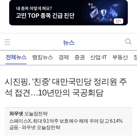
1
/
5
뉴스
홈
전체뉴스
랭킹뉴스
경제
증권
산업·IT
부동산
시진핑, '친중' 대만국민당 정리원 주
석 접견…10년만의 국공회담
와우넷
오늘장전략
스페이스X, 최대 9.1억주 보호예수 해제 우려 딛고 6.14%
급등 - 와우넷 오늘장전략