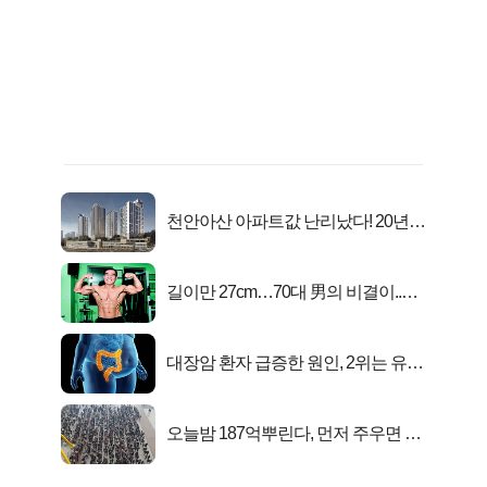
천안아산 아파트값 난리났다! 20년
전 분양가..
길이만 27cm…70대 男의 비결이..충
격!
대장암 환자 급증한 원인, 2위는 유산
균 1위는OO..
오늘밤 187억뿌린다, 먼저 주우면 최
대1억..!