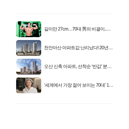
길이만 27cm…70대 男의 비결이..충
격!
천안아산 아파트값 난리났다! 20년
전 분양가..
오산 신축 아파트, 선착순 ‘반값’ 분양
시작..
‘세계에서 가장 젊어 보이는 70대’ 1위
선정…