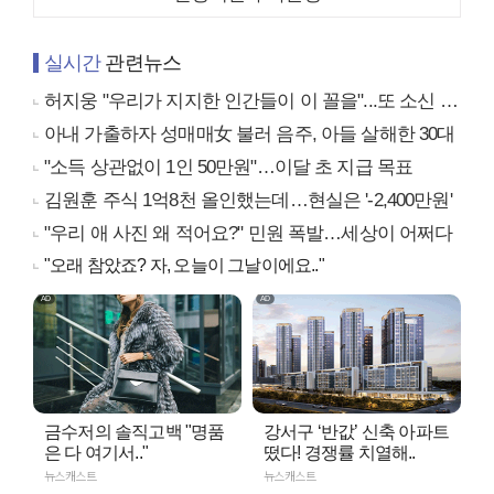
실시간
관련뉴스
허지웅 "우리가 지지한 인간들이 이 꼴을"...또 소신 발언
아내 가출하자 성매매女 불러 음주, 아들 살해한 30대
"소득 상관없이 1인 50만원"…이달 초 지급 목표
김원훈 주식 1억8천 올인했는데…현실은 '-2,400만원'
"우리 애 사진 왜 적어요?" 민원 폭발…세상이 어쩌다
"오래 참았죠? 자, 오늘이 그날이에요.."
금수저의 솔직고백 "명품
강서구 ‘반값’ 신축 아파트
은 다 여기서.."
떴다! 경쟁률 치열해..
뉴스캐스트
뉴스캐스트