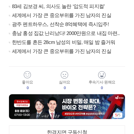
83세 김보경 씨, 의사도 놀란 ‘압도적 피지컬’
세계에서 가장 큰 중요부위를 가진 남자의 진실
광주 펜트하우스, 선착순 8억혜택에 즉시입주!
충남 홍성 집값 난리났다! 2000만원으로 내집 마련..
한반도를 흔든 28cm 남성의 비밀, 매일 밤 즐거워
세계에서 가장 큰 중요부위를 가진 남자의 진실
좋아요
싫어요
후속기사 원해요
0
0
0
5
/
5
한경지면 구독신청