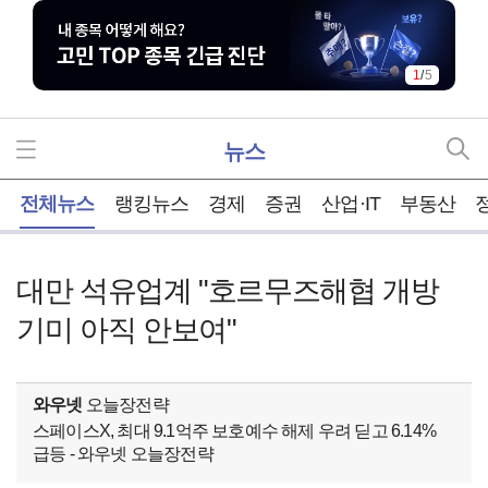
1
/
5
뉴스
홈
전체뉴스
랭킹뉴스
경제
증권
산업·IT
부동산
대만 석유업계 "호르무즈해협 개방
기미 아직 안보여"
와우넷
오늘장전략
스페이스X, 최대 9.1억주 보호예수 해제 우려 딛고 6.14%
급등 - 와우넷 오늘장전략