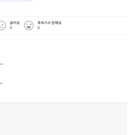
싫어요
후속기사 원해요
0
0
퀀텀
 무슨 일
이더리움 클래식
9
아내 가출하자 성매매女 불러 음주, 아들 살해한 30대
김원훈 주식 1억8천 올인했는데…현실은 '-2,400만원'
'비상'