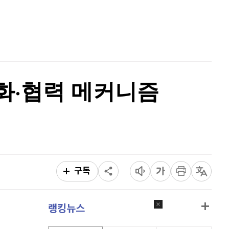
리플
1,483
(
-2.13%
)
홈
AI추천
비트코인 캐시
304,100
(
-0.03%
)
품
마켓이슈
특징주
이벤트
이오스
896
(
-0.45%
)
비트코인 골드
1,313
(
-763.82%
)
도화·협력 메커니즘
퀀텀
919
(
0.77%
)
이더리움 클래식
9,230
(
0.16%
)
비트코인
91,674,000
(
0%
)
구독
랭킹뉴스