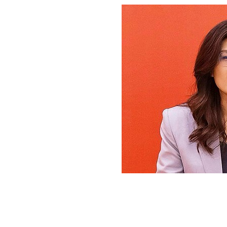
[할인50%] 한·미 투자 올인원 클래스
해외증시