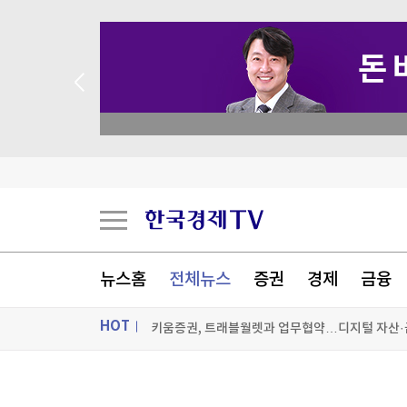
 꽝 없는 룰렛 이벤트
뉴스홈
전체뉴스
증권
경제
금융
HOT
키움증권, 트래블월렛과 업무협약…디지털 자산·
휴젤 2분기 영업이익 560억원…1.1%↓(종합)
ON AIR
뉴스
용산구 "정부의 용산공원 주택공급 추진에 반대"