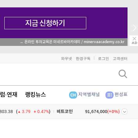
→ 온라인 투자교육은 미네르바아카데미 / minervaacademy.co.kr
와우넷
한경구독
로그인
고객센터
럼·연재
랭킹뉴스
지역별채널
편성표
803.38
0.47%
)
비트코인
91,674,000
(
0%
)
(
3.79
이더리움
2,702,000
(
1.27%
)
넷
주식창