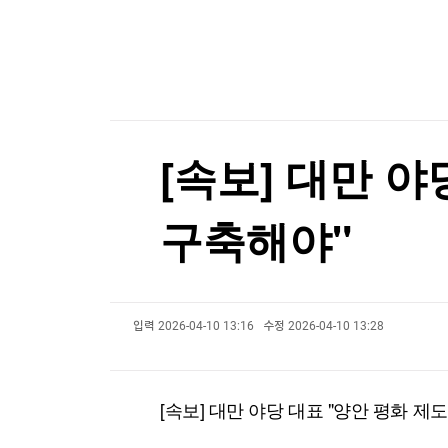
한국경제TV
뉴스홈
LIG D&A 2분기 영업이익 1천57억원…29.5%↑
머니팜 모닝라이브
증권
굿모닝 작전
금융
[포토+] 박정민, '멋짐 가득한 모습~'
오늘장 뭐사지?
부동산
"나야, '흑백요리사' 시즌3"
[오후5시] 뉴스플러스
사회
온로드 (ON ROAD) 인사이트
글로벌경제
[온에어] 마켓워치
[속보] 대만 
랭킹뉴스
키움증권, 트래블월렛과 업무협약…디지털 자산·
구축해야"
키움증권, 트래블월렛과 업무협약…디지털 자산·
미네르바아카데미
증권 데이터
입력
2026-04-10 13:16
수정
2026-04-10 13:28
스페셜강의
특징주 뉴스
투자/재테크
매매신호 (랭킹100
부동산/세무
투자분석
[속보] 대만 야당 대표 "양안 평화 
산업
국내증시
[모집-3기-] 돈버는 트레이딩 투자 북클럽
환율