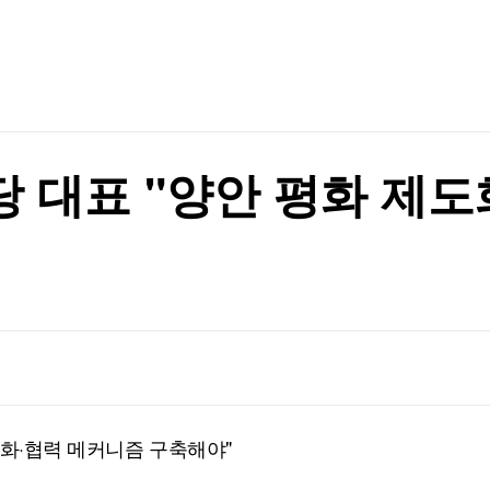
TV홈
무료방송
전체뉴스
증권
파트너스
경제
종목핫라인
추천 상
산업
경제
오늘의 
정치
생활경제
수익후기
국제
기업·CEO
이벤트
칼럼·연재
야당 대표 "양안 평화 제
특집방송
금융 협력
전체 프로그램
금융 협력
채널/편성
지역별채널
)
편성표
제도화·협력 메커니즘 구축해야"