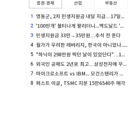
증권·경제
산업
부동산
1
영동군, 2차 민생지원금 내달 지급…17일부터 신청 접수
2
'100만개' 불티나게 팔리더니...맥도날드 '충주찰옥수수버거' 돌연 판매 종료
3
민생지원금 33만→35만원…추석 전 푼다
4
월가가 우려한 레버리지, 한국이 아니었나...'상황 인식' 못한 아셴브레너의 추락
5
"하닉이 298만원 찍던 날이 있었단다"…100만 클릭 '전래동화' 정체
6
외국인 공매도 2년來 최고…삼성전자에 무슨일이 [B급기자의 B급리포트]
7
마이크로소프트 vs IBM... 모건스탠리가 선택한 하이퍼스케일러 투자 유망주
8
퍼스트 이글, TSMC 지분 15만6540주 매각