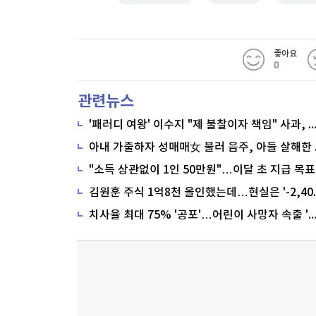
좋아요
0
관련뉴스
'패러디 여왕' 이수지 "제 불찰이자 책임" 사과,
"소득 상관없이 1인 50만원"…이달 초 지급 목표
치사율 최대 75% '공포'…어린이 사망자 속출 