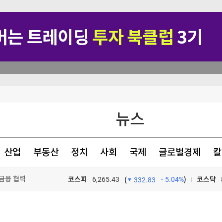
뉴스
산업
부동산
정치
사회
국제
글로벌경제
칼
금융 협력
코스피
6,265.43
5.04%
)
코스닥
(
332.83
TV프로그램
와우