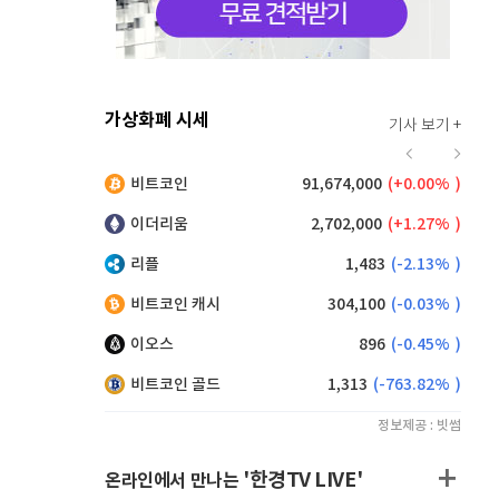
가상화폐 시세
기사 보기 +
919
(
0.77%
)
비트코인
91,674,000
(
0.00%
)
,230
(
0.16%
)
이더리움
2,702,000
(
1.27%
)
리플
1,483
(
-2.13%
)
비트코인 캐시
304,100
(
-0.03%
)
이오스
896
(
-0.45%
)
비트코인 골드
1,313
(
-763.82%
)
정보제공 : 빗썸
'한경TV LIVE'
온라인에서 만나는