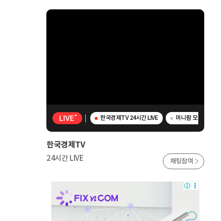
한국경제TV 24시간 LIVE
머니팜 모닝라이브 -
한국경제TV
24시간 LIVE
채팅참여