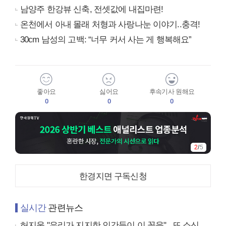
남양주 한강뷰 신축, 전셋값에 내집마련!
온천에서 아내 몰래 처형과 사랑나눈 이야기..충격!
30cm 남성의 고백: “너무 커서 사는 게 행복해요”
좋아요
싫어요
후속기사 원해요
0
0
0
2
/
5
한경지면 구독신청
실시간
관련뉴스
허지웅 "우리가 지지한 인간들이 이 꼴을"...또 소신 발언