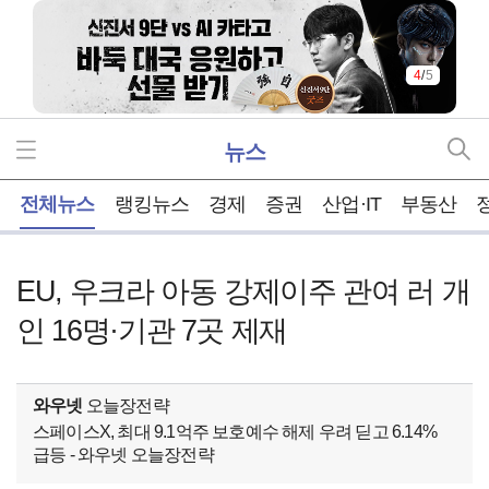
4
/
5
뉴스
홈
전체뉴스
랭킹뉴스
경제
증권
산업·IT
부동산
EU, 우크라 아동 강제이주 관여 러 개
인 16명·기관 7곳 제재
와우넷
오늘장전략
스페이스X, 최대 9.1억주 보호예수 해제 우려 딛고 6.14%
급등 - 와우넷 오늘장전략