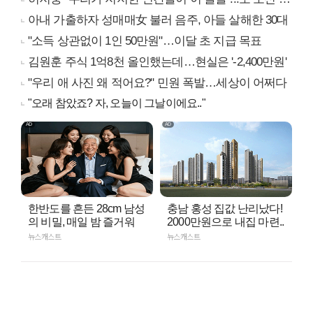
아내 가출하자 성매매女 불러 음주, 아들 살해한 30대
"소득 상관없이 1인 50만원"…이달 초 지급 목표
김원훈 주식 1억8천 올인했는데…현실은 '-2,400만원'
"우리 애 사진 왜 적어요?" 민원 폭발…세상이 어쩌다
"오래 참았죠? 자, 오늘이 그날이에요.."
한반도를 흔든 28cm 남성
충남 홍성 집값 난리났다!
의 비밀, 매일 밤 즐거워
2000만원으로 내집 마련..
뉴스캐스트
뉴스캐스트