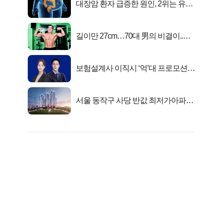
대장암 환자 급증한 원인, 2위는 유산
균 1위는OO..
길이만 27cm…70대 男의 비결이..충
격!
보험설계사 이직시 ‘억’대 프로모션!
키움에셋!
서울 동작구 사당 반값 최저가아파트
마지막...