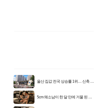
울산 집값 전국 상승률 1위… 신축 지
금 사라!
5cm 왜소남이 한 달 만에 거물 된 사
연