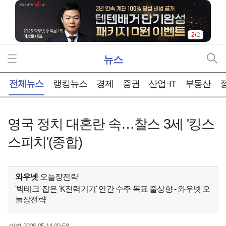
2
/
2
뉴스
홈
전체뉴스
랭킹뉴스
경제
증권
산업·IT
부동산
영국 정치 대혼란 속…찰스 3세 '킹스
스피치'(종합)
와우넷
오늘장전략
'빅테크' 잡은 'K전력기기' 연간 수주 목표 줄상향 - 와우넷 오
늘장전략