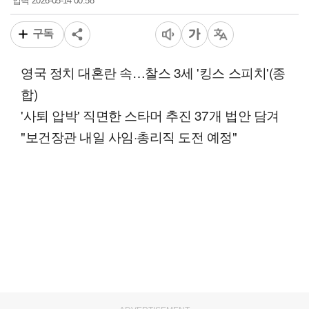
2026-05-14 00:58
입력
구독
영국 정치 대혼란 속…찰스 3세 '킹스 스피치'(종
합)
'사퇴 압박' 직면한 스타머 추진 37개 법안 담겨
"보건장관 내일 사임·총리직 도전 예정"