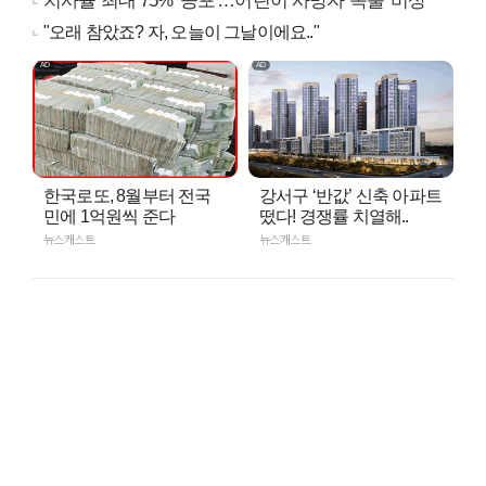
치사율 최대 75% '공포'…어린이 사망자 속출 '비상'
"오래 참았죠? 자, 오늘이 그날이에요.."
한국로또, 8월부터 전국
강서구 ‘반값’ 신축 아파트
민에 1억원씩 준다
떴다! 경쟁률 치열해..
뉴스캐스트
뉴스캐스트