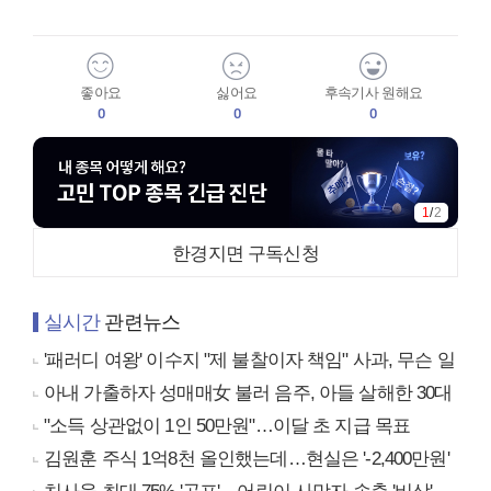
좋아요
싫어요
후속기사 원해요
0
0
0
1
/
2
한경지면 구독신청
실시간
관련뉴스
'패러디 여왕' 이수지 "제 불찰이자 책임" 사과, 무슨 일
아내 가출하자 성매매女 불러 음주, 아들 살해한 30대
"소득 상관없이 1인 50만원"…이달 초 지급 목표
김원훈 주식 1억8천 올인했는데…현실은 '-2,400만원'