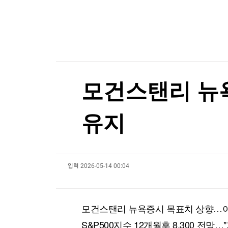
한국경제TV
뉴스홈
[온에어] 국고처 1부
머니팜 모닝라이브
증권
굿모닝 작전
금융
33조 적자 내던 ‘부실기업’...한전의 ‘대반전’
오늘장 뭐사지?
부동산
33조 적자 내던 ‘부실기업’...한전의 ‘대반전’
[오후5시] 뉴스플러스
사회
온로드 (ON ROAD) 인사이트
글로벌경제
모건스탠리 뉴
랭킹뉴스
유지
미네르바아카데미
증권 데이터
입력
2026-05-14 00:04
스페셜강의
특징주 뉴스
투자/재테크
매매신호 (랭킹100
부동산/세무
투자분석
모건스탠리 뉴욕증시 목표치 상향…
산업
국내증시
[모집-3기-] 돈버는 트레이딩 투자 북클럽
환율
S&P500지수 12개월후 8,300 전