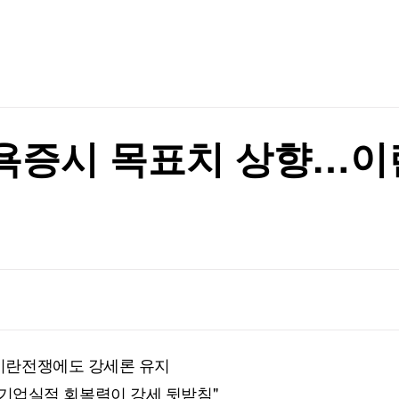
TV홈
무료방송
전체뉴스
증권
파트너스
경제
종목핫라인
추천 상
산업
경제
오늘의 
정치
생활경제
수익후기
국제
기업·CEO
이벤트
칼럼·연재
욕증시 목표치 상향…이
특집방송
전체 프로그램
채널/편성
지역별채널
)
편성표
이란전쟁에도 강세론 유지
망…"기업실적 회복력이 강세 뒷받침"