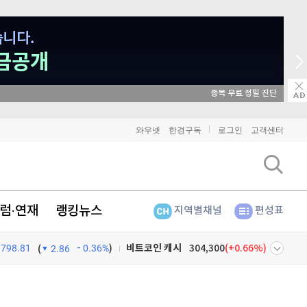
매일 매일 꽝 없는 룰렛
와우넷
한경구독
로그인
고객센터
비트코인
91,419,000
(
0.08%
)
이더리움
2,698,000
(
0.22%
)
럼·연재
랭킹뉴스
지역별채널
편성표
리플
1,438
(
-0.42%
)
비트코인 캐시
304,300
(
0.66%
)
798.81
0.36%
)
(
2.86
이오스
896
(
-0.45%
)
넷
주식창