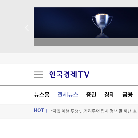
종목 무료 정밀 진단
33조 적자 내던 ‘부실기업’...한전의 ‘대반전’
美증시, 금리인상 기대론 후퇴에 상승…S&P500
뉴스홈
전체뉴스
증권
경제
금융
한 달 만에 22% 폭락한 코스피…"지금이라도 팔
HOT
“자칫 이념 투쟁”...거리두던 입시 정책 말 꺼낸 李
[포토+] 박정민, '멋짐 가득한 모습~'
ON AIR
뉴스
"나야, '흑백요리사' 시즌3"