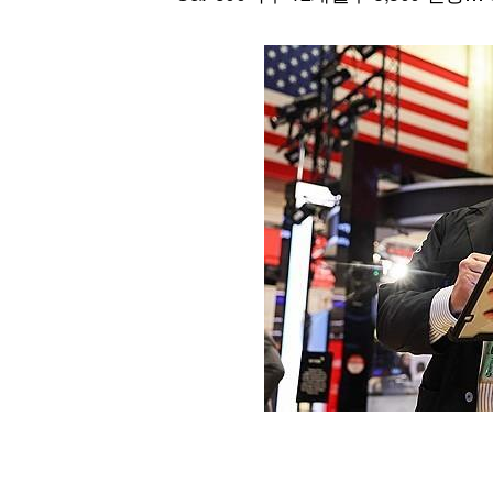
[할인50%] 한·미 투자 올인원 클래스
해외증시