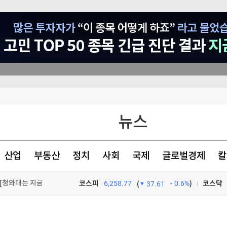
뉴스
 사상최고치 마감(종합)
산업
부동산
정치
사회
국제
글로벌경제
칼
까 버틸까"
 [청와대는 지금]
코스피
6,258.77
0.6%
)
코스닥
(
37.61
TV프로그램
와우