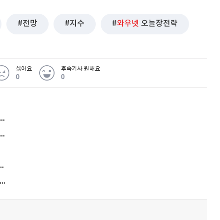
전망
지수
와우넷
오늘장전략
싫어요
후속기사 원해요
0
0
허지웅 "우리가 지지한 인간들이 이 꼴을"...또 소신 발언
아내 가출하자 성매매女 불러 음주, 아들 살해한 30대
김원훈 주식 1억8천 올인했는데…현실은 '-2,400만원'
"우리 애 사진 왜 적어요?" 민원 폭발…세상이 어쩌다