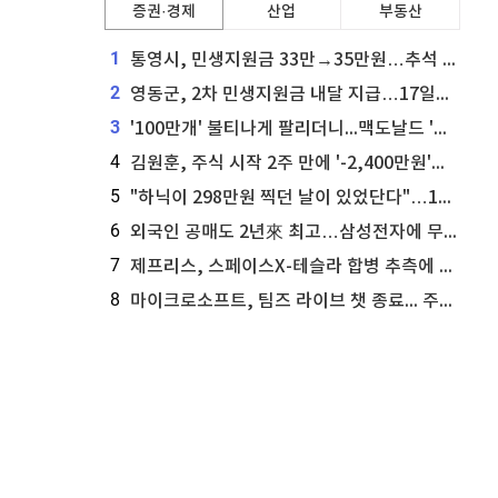
증권·경제
산업
부동산
1
통영시, 민생지원금 33만→35만원…추석 전 푼다
2
영동군, 2차 민생지원금 내달 지급…17일부터 신청 접수
3
'100만개' 불티나게 팔리더니...맥도날드 '충주찰옥수수버거' 돌연 판매 종료
4
김원훈, 주식 시작 2주 만에 '-2,400만원'…"차 한 대 값 날렸다"
5
"하닉이 298만원 찍던 날이 있었단다"…100만 클릭 '전래동화' 정체
6
외국인 공매도 2년來 최고…삼성전자에 무슨일이 [B급기자의 B급리포트]
7
제프리스, 스페이스X-테슬라 합병 추측에 대한 트래커 주식 가능성 분석
8
마이크로소프트, 팀즈 라이브 챗 종료... 주가는 상승세