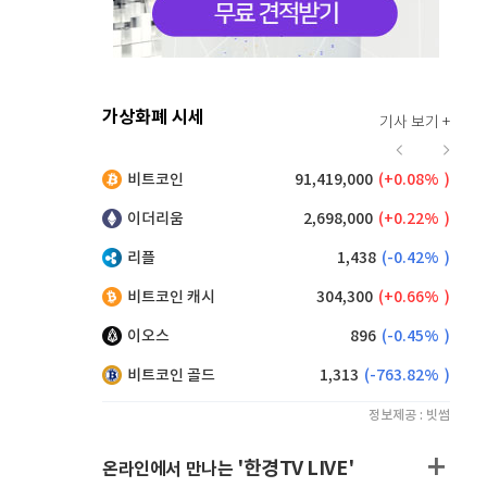
가상화폐 시세
기사 보기 +
916
(
0.00%
)
비트코인
91,419,000
(
0.08%
)
9,125
(
0.00%
)
이더리움
2,698,000
(
0.22%
)
리플
1,438
(
-0.42%
)
비트코인 캐시
304,300
(
0.66%
)
이오스
896
(
-0.45%
)
비트코인 골드
1,313
(
-763.82%
)
정보제공 : 빗썸
'한경TV LIVE'
온라인에서 만나는