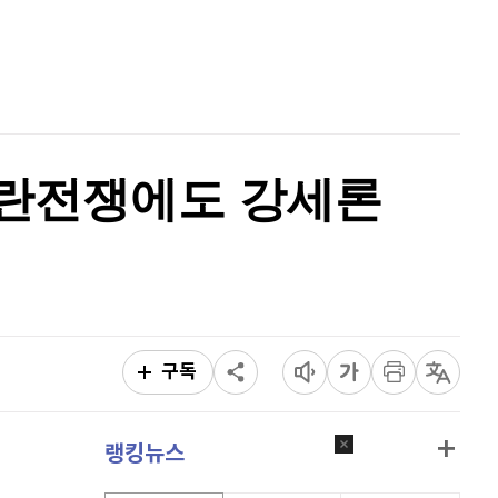
비트코인 골드
1,313
(
-763.82%
)
홈
AI추천
퀀텀
916
(
0%
)
품
마켓이슈
특징주
이벤트
이더리움 클래식
9,125
(
0%
)
비트코인
91,419,000
(
0.08%
)
란전쟁에도 강세론
구독
랭킹뉴스