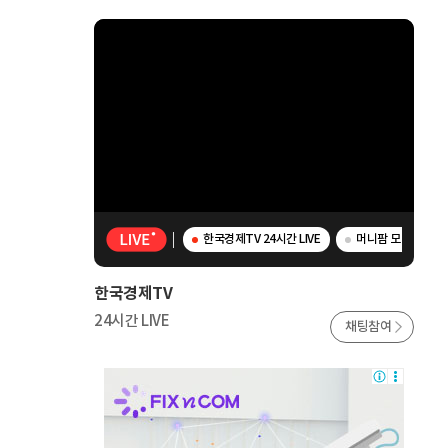
한국경제TV 24시간 LIVE
머니팜 모닝라이브 
한국경제TV
24시간 LIVE
채팅참여