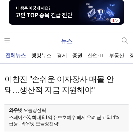
1
/
5
뉴스
홈
전체뉴스
랭킹뉴스
경제
증권
산업·IT
부동산
이찬진 "손쉬운 이자장사 매몰 안
돼…생산적 자금 지원해야"
와우넷
오늘장전략
스페이스X, 최대 9.1억주 보호예수 해제 우려 딛고 6.14%
급등 - 와우넷 오늘장전략