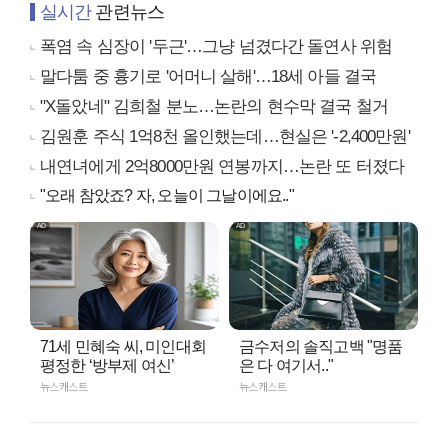
실시간
관련뉴스
폭염 속 심장이 '두근'…그냥 넘겼다간 돌연사 위험
말다툼 중 흉기로 '어머니 살해'…18세 아들 결국
"X돌았네" 김희철 분노…논란의 현수막 결국 철거
김원훈 주식 1억8천 올인했는데…현실은 '-2,400만원'
내연녀에게 2억8000만원 연봉까지…논란 또 터졌다
"오래 참았죠? 자, 오늘이 그날이에요.."
71세 민혜숙 씨, 미인대회
금수저의 솔직고백 "명품
평정한 ‘방부제 여신’
은 다 여기서.."
뉴스캐스트
뉴스캐스트