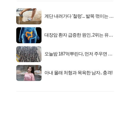
계단 내려가다 '철렁'... 발목 꺾이는 이
유
대장암 환자 급증한 원인, 2위는 유산
균 1위는OO..
오늘밤 187억뿌린다, 먼저 주우면 최
대1억..!
아내 몰래 처형과 목욕한 남자.. 충격!