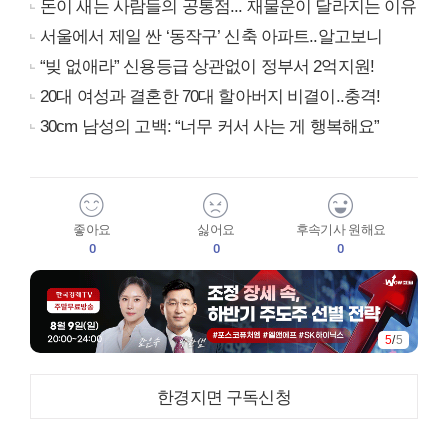
돈이 새는 사람들의 공통점... 재물운이 달라지는 이유
서울에서 제일 싼 ‘동작구’ 신축 아파트..알고보니
“빚 없애라” 신용등급 상관없이 정부서 2억지원!
20대 여성과 결혼한 70대 할아버지 비결이..충격!
30cm 남성의 고백: “너무 커서 사는 게 행복해요”
좋아요
싫어요
후속기사 원해요
0
0
0
5
/
5
한경지면 구독신청