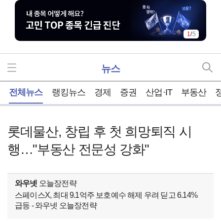
1
/
5
뉴스
홈
전체뉴스
랭킹뉴스
경제
증권
산업·IT
부동산
롯데물산, 창립 후 첫 희망퇴직 시
행…"부동산 전문성 강화"
와우넷
오늘장전략
스페이스X, 최대 9.1억주 보호예수 해제 우려 딛고 6.14%
급등 - 와우넷 오늘장전략