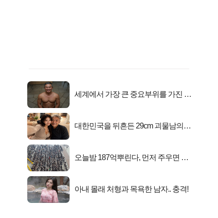
세계에서 가장 큰 중요부위를 가진 남
자의 진실
대한민국을 뒤흔든 29cm 괴물남의
진실
오늘밤 187억뿌린다, 먼저 주우면 최
대1억..!
아내 몰래 처형과 목욕한 남자.. 충격!