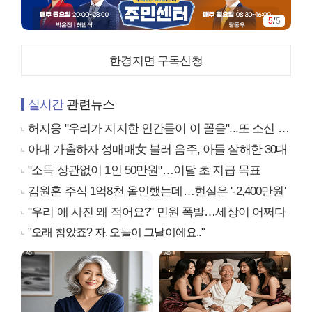
5
/
5
한경지면 구독신청
실시간
관련뉴스
허지웅 "우리가 지지한 인간들이 이 꼴을"...또 소신 발언
아내 가출하자 성매매女 불러 음주, 아들 살해한 30대
"소득 상관없이 1인 50만원"…이달 초 지급 목표
김원훈 주식 1억8천 올인했는데…현실은 '-2,400만원'
"우리 애 사진 왜 적어요?" 민원 폭발…세상이 어쩌다
"오래 참았죠? 자, 오늘이 그날이에요.."