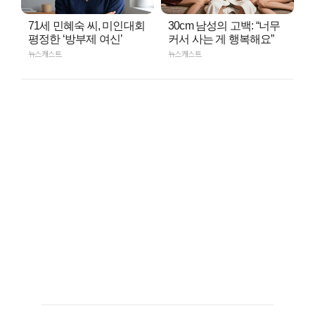
71세 민혜숙 씨, 미인대회
30cm 남성의 고백: “너무
평정한 ‘방부제 여신’
커서 사는 게 행복해요”
뉴스캐스트
뉴스캐스트