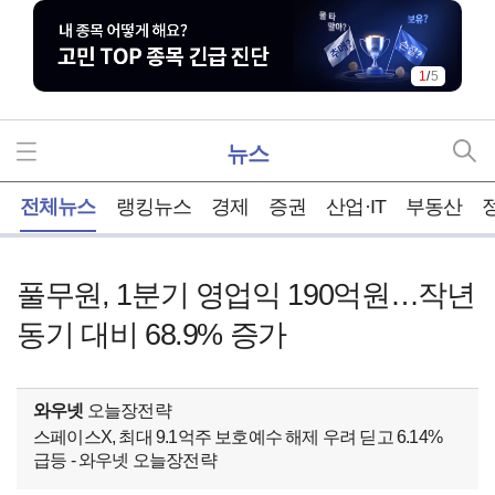
1
/
5
뉴스
홈
전체뉴스
랭킹뉴스
경제
증권
산업·IT
부동산
풀무원, 1분기 영업익 190억원…작년
동기 대비 68.9% 증가
와우넷
오늘장전략
스페이스X, 최대 9.1억주 보호예수 해제 우려 딛고 6.14%
급등 - 와우넷 오늘장전략