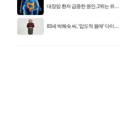
대장암 환자 급증한 원인, 2위는 유산
균 1위는OO..
83세 박혜숙 씨, ‘압도적 몸매’ 다이어
트 신 등극