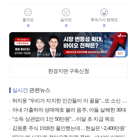
좋아요
싫어요
후속기사 원해요
0
0
0
5
/
5
한경지면 구독신청
실시간
관련뉴스
허지웅 "우리가 지지한 인간들이 이 꼴을"...또 소신 발언
아내 가출하자 성매매女 불러 음주, 아들 살해한 30대
"소득 상관없이 1인 50만원"…이달 초 지급 목표
김원훈 주식 1억8천 올인했는데…현실은 '-2,400만원'