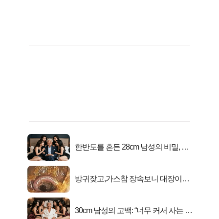
한반도를 흔든 28cm 남성의 비밀, 매
일 밤 즐거워
방귀잦고,가스참 장속보니 대장이아
니라..
30cm 남성의 고백: “너무 커서 사는 게