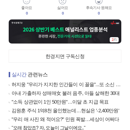
좋아요
싫어요
후속기사 원해요
0
0
0
2
/
5
한경지면 구독신청
실시간
관련뉴스
허지웅 "우리가 지지한 인간들이 이 꼴을"...또 소신 발언
아내 가출하자 성매매女 불러 음주, 아들 살해한 30대
"소득 상관없이 1인 50만원"…이달 초 지급 목표
김원훈 주식 1억8천 올인했는데…현실은 '-2,400만원'
"우리 애 사진 왜 적어요?" 민원 폭발…세상이 어쩌다
"오래 참았죠? 자, 오늘이 그날이에요.."