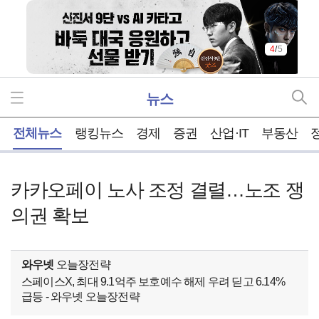
4
/
5
뉴스
홈
전체뉴스
랭킹뉴스
경제
증권
산업·IT
부동산
카카오페이 노사 조정 결렬…노조 쟁
의권 확보
와우넷
오늘장전략
스페이스X, 최대 9.1억주 보호예수 해제 우려 딛고 6.14%
급등 - 와우넷 오늘장전략