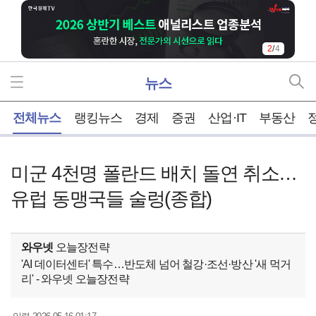
2
/
4
뉴스
홈
전체뉴스
랭킹뉴스
경제
증권
산업·IT
부동산
미군 4천명 폴란드 배치 돌연 취소…
유럽 동맹국들 술렁(종합)
와우넷
오늘장전략
'AI 데이터센터' 특수…반도체 넘어 철강·조선·방산 '새 먹거
리' - 와우넷 오늘장전략