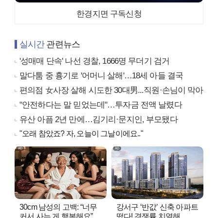
한경지면 구독신청
실시간
관련뉴스
'성매매 단속' 나선 경찰, 1666명 무더기 검거
말다툼 중 흉기로 '어머니 살해'…18세 아들 결국
편의점 女사장 살해 시도한 30대男...직원·손님이 막아
"안전하다는 말 믿었는데"…투자금 전액 날렸다
유산 아픔 2년 만에…김기리·문지인, 부모됐다
"오래 참았죠? 자, 오늘이 그날이에요.."
30cm 남성의 고백: “너무
강서구 ‘반값’ 신축 아파트
커서 사는 게 행복해요”
떴다! 경쟁률 치열해..