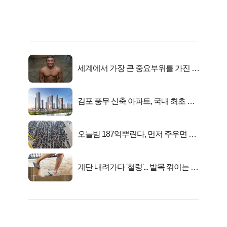
세계에서 가장 큰 중요부위를 가진 남
자의 진실
김포 풍무 신축 아파트, 국내 최초 반
값 분양..
오늘밤 187억뿌린다, 먼저 주우면 최
대1억..!
계단 내려가다 '철렁'... 발목 꺾이는 이
유