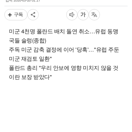
2026-05-16 01:17
입력
구독
미군 4천명 폴란드 배치 돌연 취소…유럽 동맹
국들 술렁(종합)
주독 미군 감축 결정에 이어 '당혹'…"유럽 주둔
미군 재검토 일환"
폴란드 총리 "우리 안보에 영향 미치지 않을 것
이란 보장 받았다"