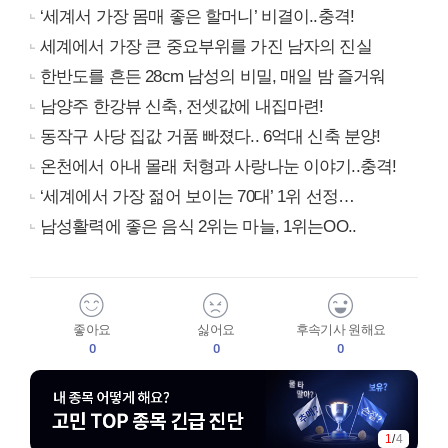
‘세계서 가장 몸매 좋은 할머니’ 비결이..충격!
세계에서 가장 큰 중요부위를 가진 남자의 진실
한반도를 흔든 28cm 남성의 비밀, 매일 밤 즐거워
남양주 한강뷰 신축, 전셋값에 내집마련!
동작구 사당 집값 거품 빠졌다.. 6억대 신축 분양!
온천에서 아내 몰래 처형과 사랑나눈 이야기..충격!
‘세계에서 가장 젊어 보이는 70대’ 1위 선정…
남성활력에 좋은 음식 2위는 마늘, 1위는OO..
좋아요
싫어요
후속기사 원해요
0
0
0
1
/
4