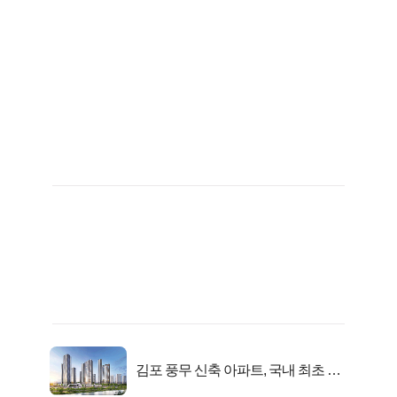
김포 풍무 신축 아파트, 국내 최초 반
값 분양..