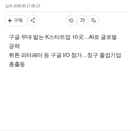
2026-05-17 08:13
입력
구독
구글 무대 밟는 K스타트업 10곳…AI로 글로벌
공략
뤼튼·피터페터 등 구글 I/O 참가…창구 졸업기업
총출동