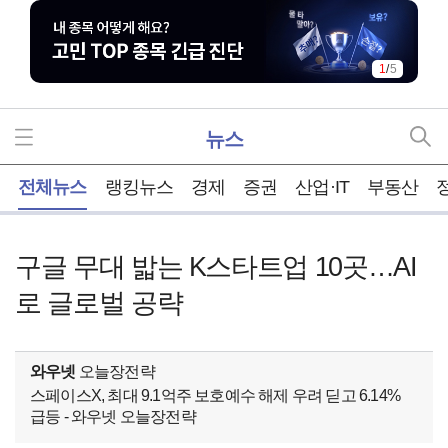
1
/
5
뉴스
홈
전체뉴스
랭킹뉴스
경제
증권
산업·IT
부동산
구글 무대 밟는 K스타트업 10곳…AI
로 글로벌 공략
와우넷
오늘장전략
스페이스X, 최대 9.1억주 보호예수 해제 우려 딛고 6.14%
급등 - 와우넷 오늘장전략