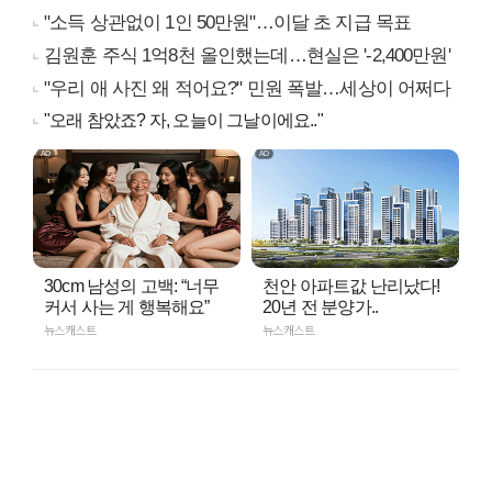
"소득 상관없이 1인 50만원"…이달 초 지급 목표
김원훈 주식 1억8천 올인했는데…현실은 '-2,400만원'
"우리 애 사진 왜 적어요?" 민원 폭발…세상이 어쩌다
"오래 참았죠? 자, 오늘이 그날이에요.."
30cm 남성의 고백: “너무
천안 아파트값 난리났다!
커서 사는 게 행복해요”
20년 전 분양가..
뉴스캐스트
뉴스캐스트