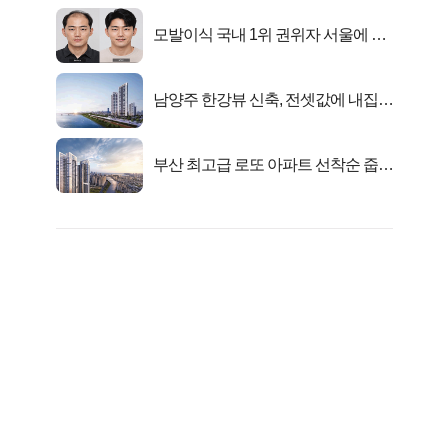
모발이식 국내 1위 권위자 서울에 있
었다..
남양주 한강뷰 신축, 전셋값에 내집마
련!
부산 최고급 로또 아파트 선착순 줍줍
떴다!