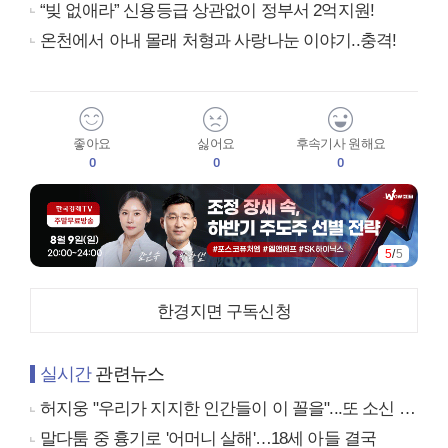
“빚 없애라” 신용등급 상관없이 정부서 2억지원!
온천에서 아내 몰래 처형과 사랑나눈 이야기..충격!
좋아요
싫어요
후속기사 원해요
0
0
0
5
/
5
한경지면 구독신청
실시간
관련뉴스
허지웅 "우리가 지지한 인간들이 이 꼴을"...또 소신 발언
말다툼 중 흉기로 '어머니 살해'…18세 아들 결국