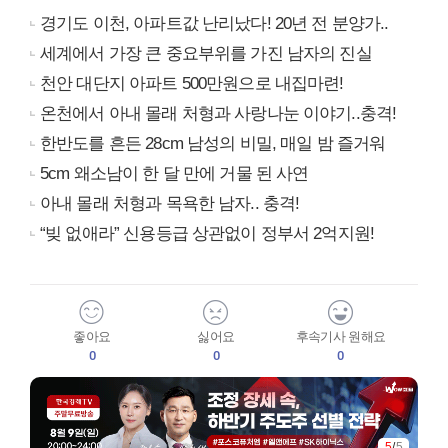
경기도 이천, 아파트값 난리났다! 20년 전 분양가..
세계에서 가장 큰 중요부위를 가진 남자의 진실
천안 대단지 아파트 500만원으로 내집마련!
온천에서 아내 몰래 처형과 사랑나눈 이야기..충격!
한반도를 흔든 28cm 남성의 비밀, 매일 밤 즐거워
5cm 왜소남이 한 달 만에 거물 된 사연
아내 몰래 처형과 목욕한 남자.. 충격!
“빚 없애라” 신용등급 상관없이 정부서 2억지원!
좋아요
싫어요
후속기사 원해요
0
0
0
5
/
5