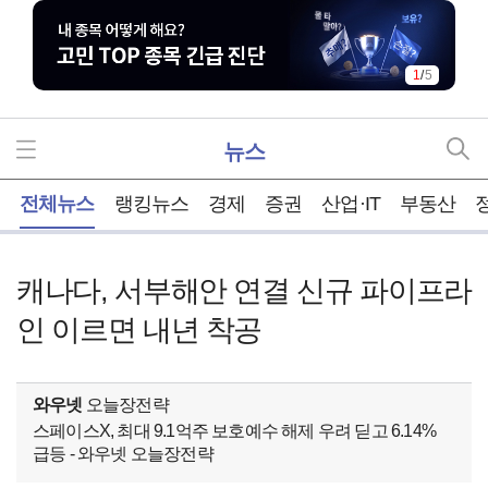
1
/
5
뉴스
홈
전체뉴스
랭킹뉴스
경제
증권
산업·IT
부동산
캐나다, 서부해안 연결 신규 파이프라
인 이르면 내년 착공
와우넷
오늘장전략
스페이스X, 최대 9.1억주 보호예수 해제 우려 딛고 6.14%
급등 - 와우넷 오늘장전략