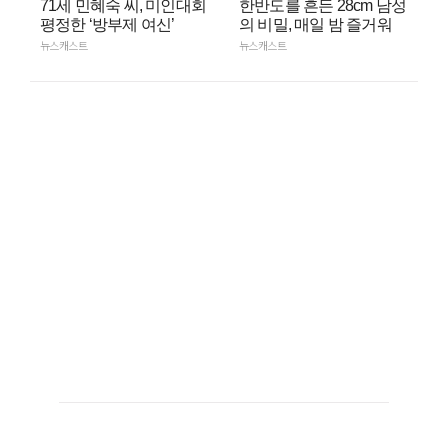
71세 민혜숙 씨, 미인대회
한반도를 흔든 28cm 남성
평정한 ‘방부제 여신’
의 비밀, 매일 밤 즐거워
뉴스캐스트
뉴스캐스트