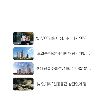
빚 2,000만원 이상, 나라에서 90% 갚
아준다!
"로얄층 터졌다! 이천 대원칸타빌 잔
여세대 긴급 공개"
오산 신축 아파트, 선착순 ‘반값’ 분양
시작..
“빚 없애라” 신용등급 상관없이 정부
서 2억지원!