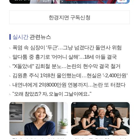
한경지면 구독신청
실시간
관련뉴스
폭염 속 심장이 '두근'…그냥 넘겼다간 돌연사 위험
말다툼 중 흉기로 '어머니 살해'…18세 아들 결국
"X돌았네" 김희철 분노…논란의 현수막 결국 철거
김원훈 주식 1억8천 올인했는데…현실은 '-2,400만원'
내연녀에게 2억8000만원 연봉까지…논란 또 터졌다
"오래 참았죠? 자, 오늘이 그날이에요.."