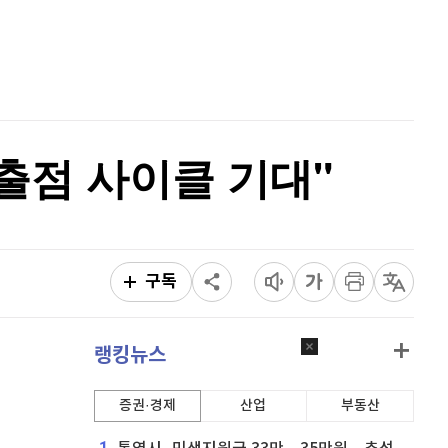
홈
AI추천
퀀텀
916
(
-0.44%
)
품
마켓이슈
이더리움 클래식
9,195
(
1.04%
)
특징주
이벤트
비트코인
91,735,000
(
-0.11%
)
 출점 사이클 기대"
구독
랭킹뉴스
증권·경제
산업
부동산
1