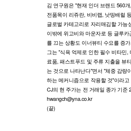
김 연구원은 "현재 인더 브랜드 560개
전품목이 리쥬란, 비비랩, 낫띵배럴 등 
글로벌 카테고리로 자리매김할 가능성
이밖에 위고비와 마운자로 등 글루카곤
를 끄는 상황도 이너뷰티 수요를 증가
그는 "식욕 억제로 인한 필수 비타민
료품, 패스트푸드 및 주류 지출을 뷰
는 것으로 나타난다"면서 "체중 감량
하는 메커니즘으로 작용할 것"이라고 
CJ의 현 주가는 전 거래일 종가 기준
hwangch@yna.co.kr
(끝)