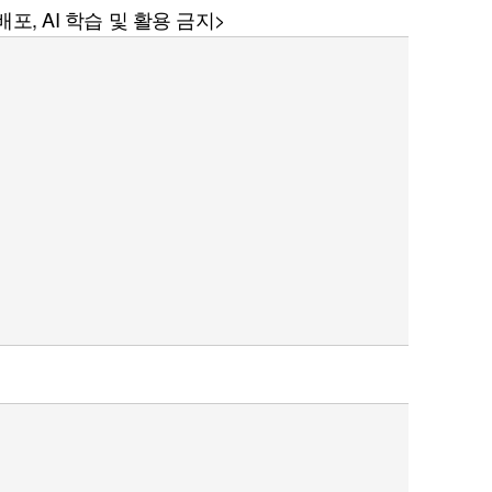
포, AI 학습 및 활용 금지>
퀀텀
이더리움 클래식
9