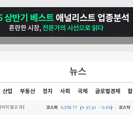
뉴스
(종합2보)
산업
부동산
정치
사회
국제
글로벌경제
칼
 눈물
달리지 말고 과감히 실천"
코스피
6,258.77
0.6%
)
코스닥
(
37.61
TV프로그램
와우