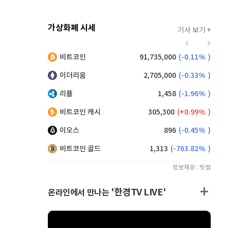
가상화폐 시세
기사 보기 +
916
(
-0.44%
)
비트코인
91,735,000
(
-0.11%
)
,195
(
1.04%
)
이더리움
2,705,000
(
-0.33%
)
리플
1,458
(
-1.96%
)
비트코인 캐시
305,300
(
0.99%
)
이오스
896
(
-0.45%
)
비트코인 골드
1,313
(
-763.82%
)
정보제공 : 빗썸
'한경TV LIVE'
온라인에서 만나는