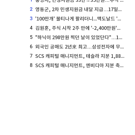
통영시, 민생지원금 33만→35만원…추석 전 푼다
2
영동군, 2차 민생지원금 내달 지급…17일부터 신청 접수
3
'100만개' 불티나게 팔리더니...맥도날드 '충주찰옥수수버거' 돌연 판매 종료
4
김원훈, 주식 시작 2주 만에 '-2,400만원'…"차 한 대 값 날렸다"
5
"하닉이 298만원 찍던 날이 있었단다"…100만 클릭 '전래동화' 정체
6
외국인 공매도 2년來 최고…삼성전자에 무슨일이 [B급기자의 B급리포트]
7
SCS 캐피털 매니지먼트, 테슬라 지분 1,889주 추가 매수
8
SCS 캐피털 매니지먼트, 엔비디아 지분 축소...8,590주 매도