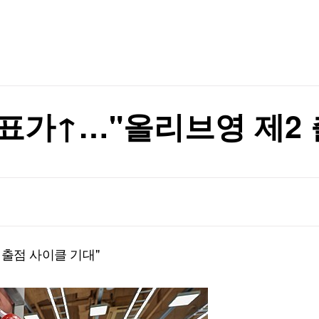
TV홈
무료방송
전체뉴스
증권
파트너스
경제
종목핫라인
추천 상
산업
경제
오늘의 
정치
생활경제
수익후기
국제
기업·CEO
이벤트
칼럼·연재
 목표가↑…"올리브영 제2
특집방송
전체 프로그램
채널/편성
지역별채널
 출점 사이클 기대"
)
편성표