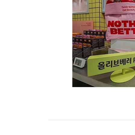
[할인50%] 한·미 투자 올인원 클래스
해외증시