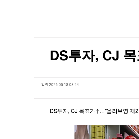
한국경제TV
뉴스홈
[온에어] 더 워룸
머니팜 모닝라이브
증권
굿모닝 작전
코웨이, 2분기 영업익 2532억…전년비 4.3%↑
금융
오늘장 뭐사지?
부동산
코웨이, 2분기 영업익 2532억…전년비 4.3%↑
[오후5시] 뉴스플러스
사회
온로드 (ON ROAD) 인사이트
글로벌경제
DS투자, CJ
랭킹뉴스
입력
2026-05-18 08:24
미네르바아카데미
증권 데이터
스페셜강의
특징주 뉴스
DS투자, CJ 목표가↑…"올리브영 제2
투자/재테크
매매신호 (랭킹100
부동산/세무
투자분석
산업
국내증시
[모집-3기-] 돈버는 트레이딩 투자 북클럽
환율