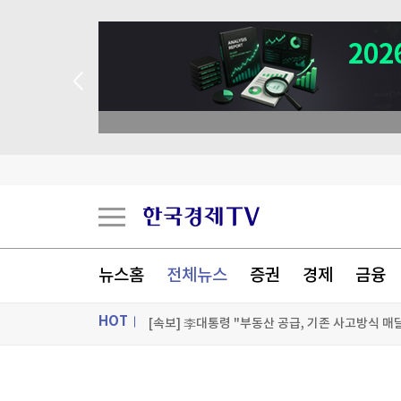
→ 2026 상반기 베스트 애널리스트 업종 분석
코웨이, 2분기 영업익 2532억…전년비 4.3%↑
태국 명문학교서 중학생 총기 난사…최소 7명 살해
뉴스홈
전체뉴스
증권
경제
금융
111년 만에 '금녀의 벽' 깼다…49세 여성 심판의
[속보] 李대통령 "부동산 공급, 기존 사고방식 매
HOT
[포토+] 박정민, '멋짐 가득한 모습~'
ON AIR
뉴스
"나야, '흑백요리사' 시즌3"