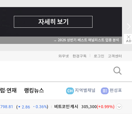
→ 온라인 투자교육은 미네르바아카데미 / minervaa
와우넷
한경구독
로그인
고객센터
비트코인
91,735,000
(
-0.11%
)
이더리움
2,705,000
(
-0.33%
)
럼·연재
랭킹뉴스
지역별채널
편성표
리플
1,458
(
-1.96%
)
비트코인 캐시
305,300
(
0.99%
)
798.81
0.36%
)
(
2.86
이오스
896
(
-0.45%
)
넷
주식창
비트코인 골드
1,313
(
-763.82%
)