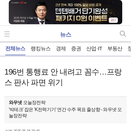
2
/
2
뉴스
홈
전체뉴스
랭킹뉴스
경제
증권
산업·IT
부동산
196번 통행료 안 내려고 꼼수…프랑
스 판사 파면 위기
와우넷
오늘장전략
'빅테크' 잡은 'K전력기기' 연간 수주 목표 줄상향 - 와우넷 오
늘장전략