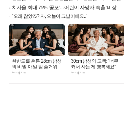
치사율 최대 75% '공포'…어린이 사망자 속출 '비상'
"오래 참았죠? 자, 오늘이 그날이에요.."
한반도를 흔든 28cm 남성
30cm 남성의 고백: “너무
의 비밀, 매일 밤 즐거워
커서 사는 게 행복해요”
뉴스캐스트
뉴스캐스트