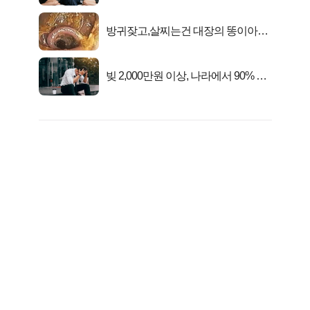
일 밤 즐거워
방귀잦고,살찌는건 대장의 똥이아니
라??
빚 2,000만원 이상, 나라에서 90% 갚
아준다!