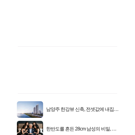
남양주 한강뷰 신축, 전셋값에 내집마
련!
한반도를 흔든 28cm 남성의 비밀, 매