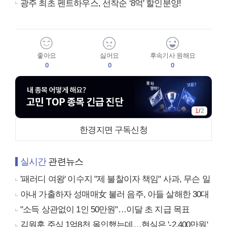
광주 최초 펜트하우스, 선착순 ‘8억' 할인분양!
좋아요
싫어요
후속기사 원해요
0
0
0
1
/
2
한경지면 구독신청
실시간
관련뉴스
'패러디 여왕' 이수지 "제 불찰이자 책임" 사과, 무슨 일
아내 가출하자 성매매女 불러 음주, 아들 살해한 30대
"소득 상관없이 1인 50만원"…이달 초 지급 목표
김원훈 주식 1억8천 올인했는데…현실은 '-2,400만원'