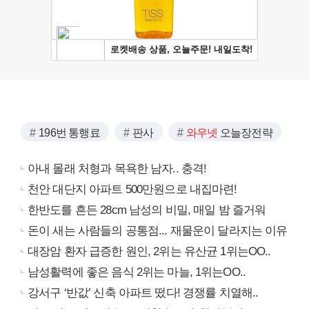
196번 통행료
판사
와우넷
오늘장전략
아내 몰래 처형과 목욕한 남자.. 충격!
천안 대단지 아파트 500만원으로 내집마련!
한반도를 흔든 28cm 남성의 비밀, 매일 밤 즐거워
돈이 새는 사람들의 공통점... 재물운이 달라지는 이유
대장암 환자 급증한 원인, 2위는 유산균 1위는OO..
남성활력에 좋은 음식 2위는 마늘, 1위는OO..
강서구 ‘반값’ 신축 아파트 떴다! 경쟁률 치열해..