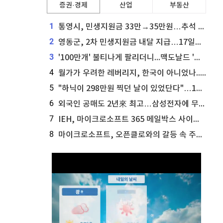
증권·경제
산업
부동산
1
통영시, 민생지원금 33만→35만원…추석 전 푼다
2
영동군, 2차 민생지원금 내달 지급…17일부터 신청 접수
3
'100만개' 불티나게 팔리더니...맥도날드 '충주찰옥수수버거' 돌연 판매 종료
4
월가가 우려한 레버리지, 한국이 아니었나...'상황 인식' 못한 아셴브레너의 추락
5
"하닉이 298만원 찍던 날이 있었단다"…100만 클릭 '전래동화' 정체
6
외국인 공매도 2년來 최고…삼성전자에 무슨일이 [B급기자의 B급리포트]
7
IEH, 마이크로소프트 365 메일박스 사이버보안 사고 조사 착수
8
마이크로소프트, 오픈클로와의 갈등 속 주가 상승