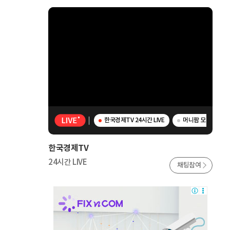
한국경제TV 24시간 LIVE
머니팜 모닝라이브 -
한국경제TV
24시간 LIVE
채팅참여