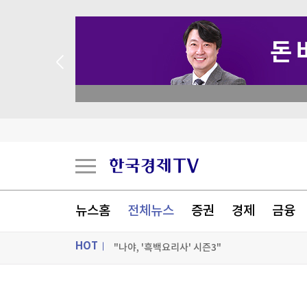
rvaacademy.co.kr
트럼프, 탄약부족 탓 '美국방 질책' 보도에 "가짜
[속보] 트럼프, 폴리실리콘 산업 보호 행정명령 서
[속보] 트럼프 '美 원정출산 금지' 행정명령 서명
'현금흐름 적자' 알파벳, 또 36조 채권 발행…16
뉴스홈
전체뉴스
증권
경제
금융
[포토+] 박정민, '멋짐 가득한 모습~'
HOT
"나야, '흑백요리사' 시즌3"
[온에어] 신박한 경제토크 킥
ON AIR
뉴스
트럼프, 탄약부족 탓 '美국방 질책' 보도에 "가짜