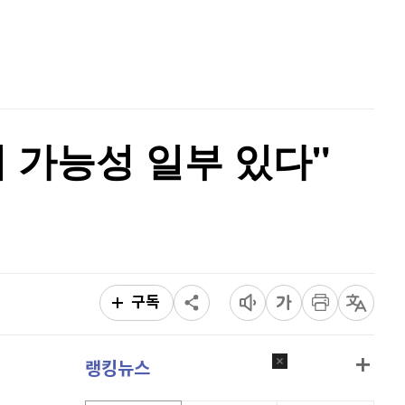
이더리움 클래식
9,235
(
1.48%
)
홈
AI추천
비트코인
91,397,000
(
-0.48%
)
품
마켓이슈
특징주
이벤트
 가능성 일부 있다"
구독
랭킹뉴스