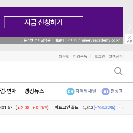
비트코인
91,397,000
매일 매일 꽝 없는 룰렛 이벤트
(
-0.48%
)
이더리움
2,706,000
(
-0.3%
)
와우넷
한경구독
로그인
고객센터
리플
1,467
(
-1.31%
)
비트코인 캐시
302,200
(
-0.03%
)
럼·연재
랭킹뉴스
지역별채널
편성표
이오스
896
(
-0.45%
)
801.67
0.26%
)
비트코인 골드
1,313
(
-763.82%
)
(
2.08
퀀텀
920
(
0%
)
넷
주식창