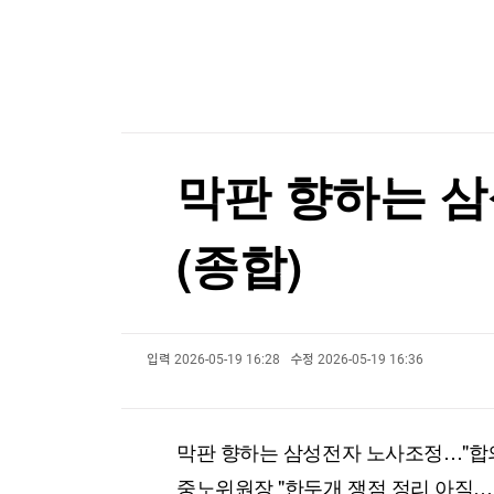
한국경제TV
뉴스홈
트럼프, 탄약부족 탓 '美국방 질책' 보도에 "가짜
머니팜 모닝라이브
증권
굿모닝 작전
금융
오늘장 뭐사지?
부동산
[오후5시] 뉴스플러스
사회
온로드 (ON ROAD) 인사이트
글로벌경제
막판 향하는 삼
랭킹뉴스
(종합)
미네르바아카데미
증권 데이터
입력
2026-05-19 16:28
수정
2026-05-19 16:36
스페셜강의
특징주 뉴스
투자/재테크
매매신호 (랭킹100
부동산/세무
투자분석
막판 향하는 삼성전자 노사조정…"합의
산업
국내증시
[모집-3기-] 돈버는 트레이딩 투자 북클럽
환율
중노위원장 "한두개 쟁점 정리 아직…