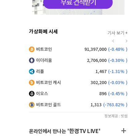
가상화폐 시세
기사 보기 +
920
(
0.00%
)
비트코인
91,397,000
(
-0.48%
)
,235
(
1.48%
)
이더리움
2,706,000
(
-0.30%
)
리플
1,467
(
-1.31%
)
비트코인 캐시
302,200
(
-0.03%
)
이오스
896
(
-0.45%
)
비트코인 골드
1,313
(
-763.82%
)
정보제공 : 빗썸
'한경TV LIVE'
온라인에서 만나는