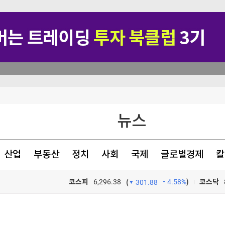
뉴스·반역"
명
뉴스
4조 청약 몰려
산업
부동산
정치
사회
국제
글로벌경제
칼
코스피
6,296.38
4.58%
)
코스닥
(
301.88
TV프로그램
와우
뉴스·반역"