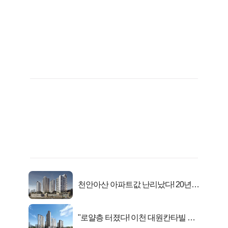
천안아산 아파트값 난리났다! 20년
전 분양가..
"로얄층 터졌다! 이천 대원칸타빌 잔