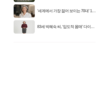
여세대 긴급 공개"
‘세계에서 가장 젊어 보이는 70대’ 1위
선정…
83세 박혜숙 씨, ‘압도적 몸매’ 다이어
트 신 등극