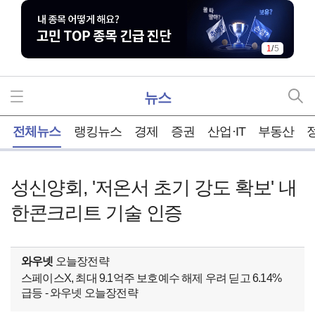
1
/
5
뉴스
홈
전체뉴스
랭킹뉴스
경제
증권
산업·IT
부동산
성신양회, '저온서 초기 강도 확보' 내
한콘크리트 기술 인증
와우넷
오늘장전략
스페이스X, 최대 9.1억주 보호예수 해제 우려 딛고 6.14%
급등 - 와우넷 오늘장전략