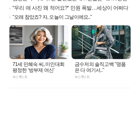
"우리 애 사진 왜 적어요?" 민원 폭발…세상이 어쩌다
"오래 참았죠? 자, 오늘이 그날이에요.."
71세 민혜숙 씨, 미인대회
금수저의 솔직고백 "명품
평정한 ‘방부제 여신’
은 다 여기서.."
뉴스캐스트
뉴스캐스트