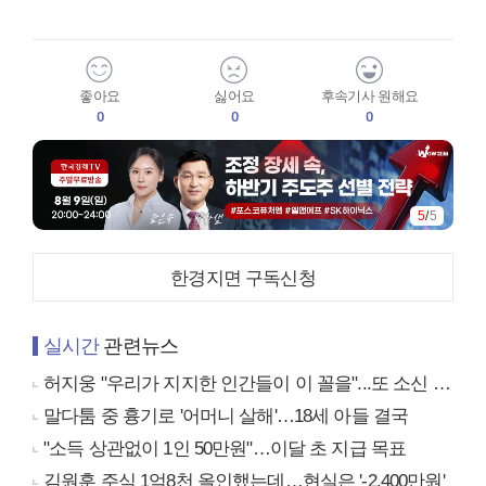
좋아요
싫어요
후속기사 원해요
0
0
0
5
/
5
한경지면 구독신청
실시간
관련뉴스
허지웅 "우리가 지지한 인간들이 이 꼴을"...또 소신 발언
말다툼 중 흉기로 '어머니 살해'…18세 아들 결국
"소득 상관없이 1인 50만원"…이달 초 지급 목표
김원훈 주식 1억8천 올인했는데…현실은 '-2,400만원'