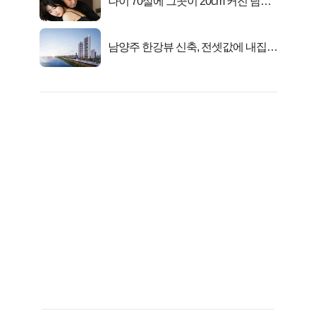
나이 70살에 그곳이 20cm 커진 남자..
충격!
남양주 한강뷰 신축, 전셋값에 내집마
련!