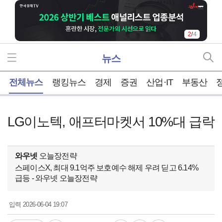
2
/
4
뉴스
홈
전체뉴스
랭킹뉴스
경제
증권
산업·IT
부동산
LG이노텍, 애프터마켓서 10%대 급락
와우넷
오늘장전략
스페이스X, 최대 9.1억주 보호예수 해제 우려 딛고 6.14%
급등 - 와우넷 오늘장전략
2026-06-04 19:07
입력