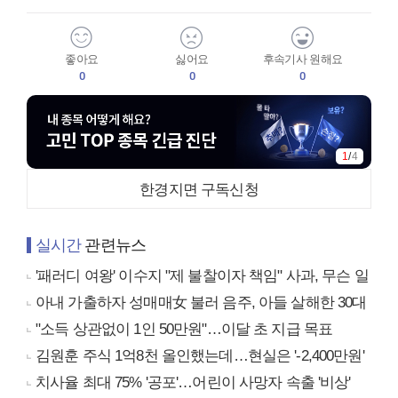
좋아요
싫어요
후속기사 원해요
0
0
0
1
/
4
한경지면 구독신청
실시간
관련뉴스
'패러디 여왕' 이수지 "제 불찰이자 책임" 사과, 무슨 일
아내 가출하자 성매매女 불러 음주, 아들 살해한 30대
"소득 상관없이 1인 50만원"…이달 초 지급 목표
김원훈 주식 1억8천 올인했는데…현실은 '-2,400만원'
치사율 최대 75% '공포'…어린이 사망자 속출 '비상'