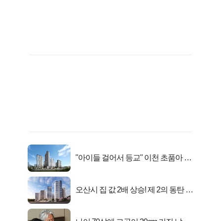
"아이들 걸어서 등교" 이천 초품아 신
축 아파트 잔여세대 공개
오산시 집 값 2배 상승! 제 2의 동탄 신
화..