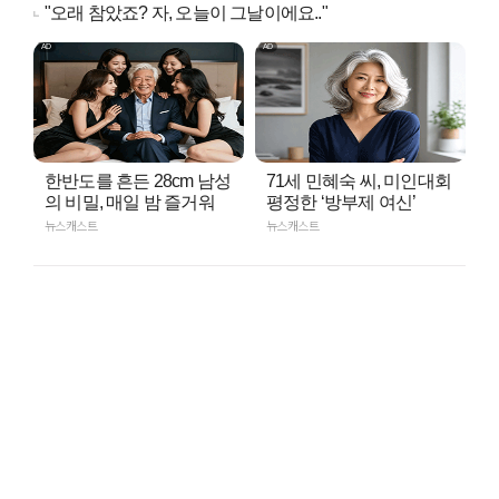
"오래 참았죠? 자, 오늘이 그날이에요.."
한반도를 흔든 28cm 남성
71세 민혜숙 씨, 미인대회
의 비밀, 매일 밤 즐거워
평정한 ‘방부제 여신’
뉴스캐스트
뉴스캐스트