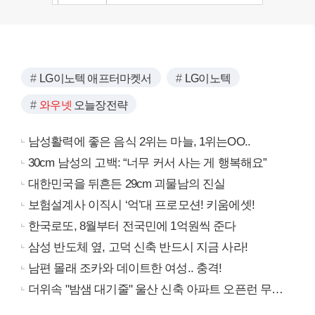
LG이노텍 애프터마켓서
LG이노텍
와우넷
오늘장전략
남성활력에 좋은 음식 2위는 마늘, 1위는OO..
30cm 남성의 고백: “너무 커서 사는 게 행복해요”
대한민국을 뒤흔든 29cm 괴물남의 진실
보험설계사 이직시 ‘억’대 프로모션! 키움에셋!
한국로또, 8월부터 전국민에 1억원씩 준다
삼성 반도체 옆, 고덕 신축 반드시 지금 사라!
남편 몰래 조카와 데이트한 여성.. 충격!
더위속 "밤샘 대기줄" 울산 신축 아파트 오픈런 무슨일?