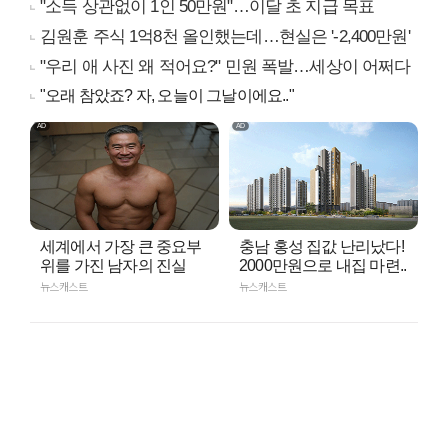
"소득 상관없이 1인 50만원"…이달 초 지급 목표
김원훈 주식 1억8천 올인했는데…현실은 '-2,400만원'
"우리 애 사진 왜 적어요?" 민원 폭발…세상이 어쩌다
"오래 참았죠? 자, 오늘이 그날이에요.."
세계에서 가장 큰 중요부
충남 홍성 집값 난리났다!
위를 가진 남자의 진실
2000만원으로 내집 마련..
뉴스캐스트
뉴스캐스트