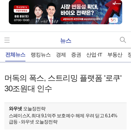
5
/
5
뉴스
홈
전체뉴스
랭킹뉴스
경제
증권
산업·IT
부동산
머독의 폭스, 스트리밍 플랫폼 '로쿠'
30조원대 인수
와우넷
오늘장전략
스페이스X, 최대 9.1억주 보호예수 해제 우려 딛고 6.14%
급등 - 와우넷 오늘장전략