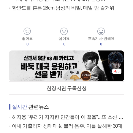
한반도를 흔든 28cm 남성의 비밀, 매일 밤 즐거워
좋아요
싫어요
후속기사 원해요
0
0
0
4
/
5
한경지면 구독신청
실시간
관련뉴스
허지웅 "우리가 지지한 인간들이 이 꼴을"...또 소신 발언
아내 가출하자 성매매女 불러 음주, 아들 살해한 30대