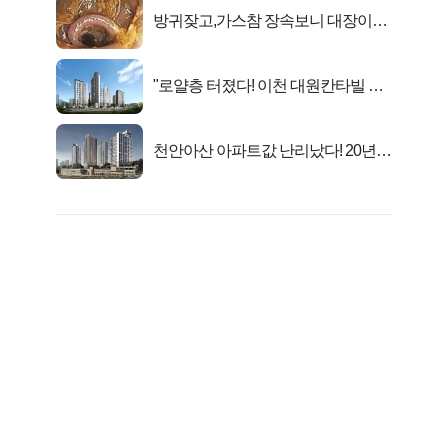
방귀잦고,가스참 장속보니 대장이아
니라..
"로얄층 터졌다! 이천 대원칸타빌 잔
여세대 긴급 공개"
천안아산 아파트값 난리났다! 20년
전 분양가..