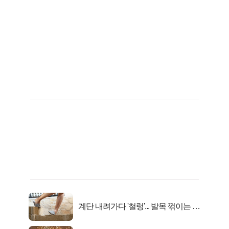
계단 내려가다 '철렁'... 발목 꺾이는 이
유